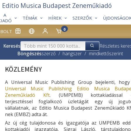
Editio Musica Budapest Zeneműkiadó
A
TÉMÁK
HÍREK
SZERZŐK
ÚJDONSÁGO
KIADÓ
0
BOLT
Keresés
Részletes kere
Böngészés
szerző
/
hangszer
/
mindkettő
szerint
KÖZLEMÉNY
A Universal Music Publishing Group bejelenti, hogy
Universal Music Publishing Editio Musica Budape
Zeneműkiadó Kft
. (UMPEMB) kottakiadással 
terjesztéssel foglalkozó üzletágát egy új jogut
vállalatnak, az Editio Musica Budapest Zeneműkiadó Kf
nek (EMBZ) adta át.
Az új cég tulajdonosa és igazgatója az UMPEMB eddi
kottakiadói igazgatója, Sigrai László, társtulajdono