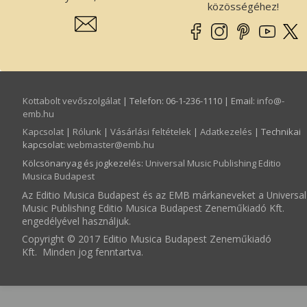
közösségéhez!
Kottabolt vevőszolgálat
| Telefon: 06-1-236-1110 | Email:
info­@­
emb.hu
Kapcsolat
|
Rólunk
|
Vásárlási feltételek
|
Adatkezelés
| Technikai
kapcsolat:
webmaster­@­emb.hu
Kölcsönanyag és jogkezelés
:
Universal Music Publishing Editio
Musica Budapest
Az Editio Musica Budapest és az EMB márkaneveket a Universal
Music Publishing Editio Musica Budapest Zeneműkiadó Kft.
engedélyével használjuk.
Copyright © 2017 Editio Musica Budapest Zeneműkiadó
Kft. Minden jog fenntartva.