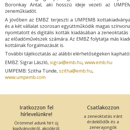
Boronkay Antal, aki hosszú ideje vezeti az UMPE
zeneműkiadót.
A jövőben az EMBZ terjeszti a UMPEMB kottakiadványai
és a két vállalat szorosan együttműködik magas színvon
nyomtatott és digitális kották kiadásában a zeneoktatás
az előadóművészek számára. Az EMBZ folytatja más kiad
kottáinak forgalmazását is.
További tájékoztatás az alábbi elérhetőségeken kapható
EMBZ: Sigrai László,
sigrai­@­emb.hu
,
www.emb.hu
UMPEMB: Szitha Tünde,
szitha­@­emb.hu
,
www.umpemb.com
Iratkozzon fel
Csatlakozzon
hírlevelünkre!
a zeneoktatás iránt
érdeklődők és a
Örömmel adunk hírt új
zenerajongók
kiadványokról, akciókról.