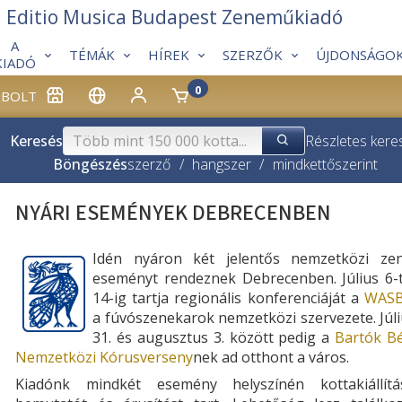
Editio Musica Budapest Zeneműkiadó
A
TÉMÁK
HÍREK
SZERZŐK
ÚJDONSÁGO
KIADÓ
0
BOLT
Keresés
Részletes kere
Böngészés
szerző
/
hangszer
/
mindkettő
szerint
NYÁRI ESEMÉNYEK DEBRECENBEN
Idén nyáron két jelentős nemzetközi zen
eseményt rendeznek Debrecenben.
Július 6-
14-ig tartja regionális konferenciáját a
WAS
a fúvószenekarok nemzetközi szervezete. Júl
31. és augusztus 3. között pedig a
Bartók Bé
Nemzetközi Kórusverseny
nek ad otthont a város.
Kiadónk mindkét esemény helyszínén kottakiállítás