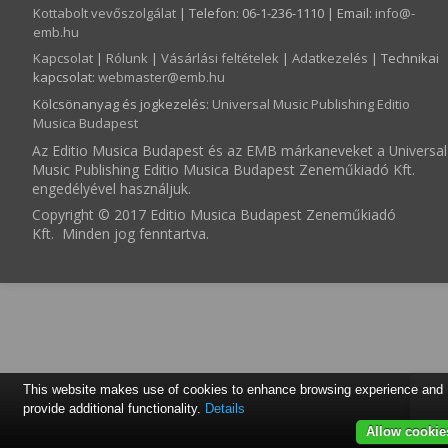
Kottabolt vevőszolgálat
| Telefon: 06-1-236-1110 | Email:
info­@­
emb.hu
Kapcsolat
|
Rólunk
|
Vásárlási feltételek
|
Adatkezelés
| Technikai
kapcsolat:
webmaster­@­emb.hu
Kölcsönanyag és jogkezelés
:
Universal Music Publishing Editio
Musica Budapest
Az Editio Musica Budapest és az EMB márkaneveket a Universal
Music Publishing Editio Musica Budapest Zeneműkiadó Kft.
engedélyével használjuk.
Copyright © 2017 Editio Musica Budapest Zeneműkiadó
Kft. Minden jog fenntartva.
This website makes use of cookies to enhance browsing experience and
provide additional functionality.
Details
Allow cookie