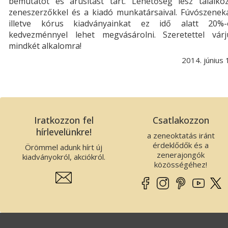
bemutatót és árusítást tart. Lehetőség lesz találkoz
zeneszerzőkkel és a kiadó munkatársaival. Fúvószeneka
illetve kórus kiadványainkat ez idő alatt 20%-
kedvezménnyel lehet megvásárolni. Szeretettel várj
mindkét alkalomra!
2014. június 
Iratkozzon fel
Csatlakozzon
hírlevelünkre!
a zeneoktatás iránt
érdeklődők és a
Örömmel adunk hírt új
zenerajongók
kiadványokról, akciókról.
közösségéhez!