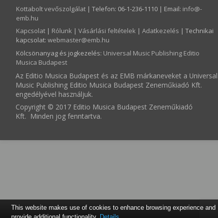
Kottabolt vevőszolgálat
| Telefon: 06-1-236-1110 | Email:
info­@­
emb.hu
Kapcsolat
|
Rólunk
|
Vásárlási feltételek
|
Adatkezelés
| Technikai
kapcsolat:
webmaster­@­emb.hu
Kölcsönanyag és jogkezelés
:
Universal Music Publishing Editio
Musica Budapest
Az Editio Musica Budapest és az EMB márkaneveket a Universal
Music Publishing Editio Musica Budapest Zeneműkiadó Kft.
engedélyével használjuk.
Copyright © 2017 Editio Musica Budapest Zeneműkiadó
Kft. Minden jog fenntartva.
This website makes use of cookies to enhance browsing experience and
provide additional functionality.
Details