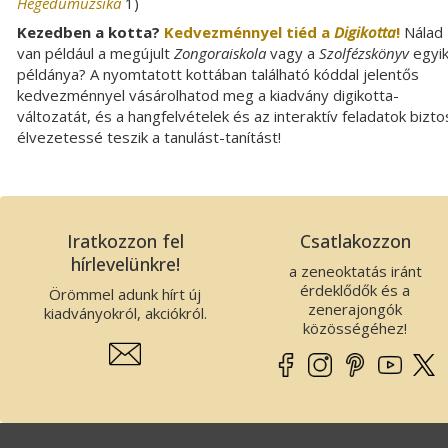
Hegedűmuzsika
1)
Kezedben a kotta?
Kedvezménnyel tiéd a
Digikotta
!
Nálad
van például a megújult
Zongoraiskola
vagy a
Szolfézskönyv
egyi
példánya? A nyomtatott kottában található kóddal jelentős
kedvezménnyel vásárolhatod meg a kiadvány digikotta-
változatát, és a hangfelvételek és az interaktív feladatok bizto
élvezetessé teszik a tanulást-tanítást!
Iratkozzon fel
Csatlakozzon
hírlevelünkre!
a zeneoktatás iránt
érdeklődők és a
Örömmel adunk hírt új
zenerajongók
kiadványokról, akciókról.
közösségéhez!