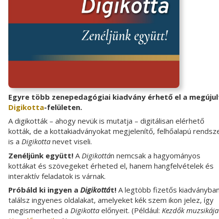
Egyre több zenepedagógiai kiadvány érhető el a megújul
Digikotta
-felületen.
A digikották – ahogy nevük is mutatja – digitálisan elérhető
kották, de a kottakiadványokat megjelenítő, felhőalapú rendsz
is a
Digikotta
nevet viseli.
Zenéljünk együtt!
A
Digikottá
n nemcsak a hagyományos
kottákat és szövegeket érheted el, hanem hangfelvételek és
interaktív feladatok is várnak.
Próbáld ki ingyen a
Digikottá
t!
A legtöbb fizetős kiadványba
találsz ingyenes oldalakat, amelyeket kék szem ikon jelez, így
megismerheted a
Digikotta
előnyeit. (Például:
Kezdők muzsikája