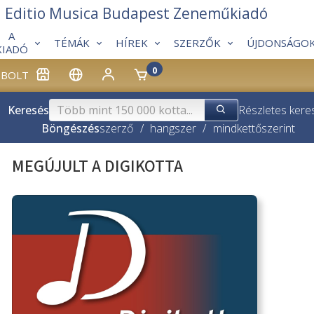
Editio Musica Budapest Zeneműkiadó
A
TÉMÁK
HÍREK
SZERZŐK
ÚJDONSÁGO
KIADÓ
0
BOLT
Keresés
Részletes kere
Böngészés
szerző
/
hangszer
/
mindkettő
szerint
MEGÚJULT A DIGIKOTTA