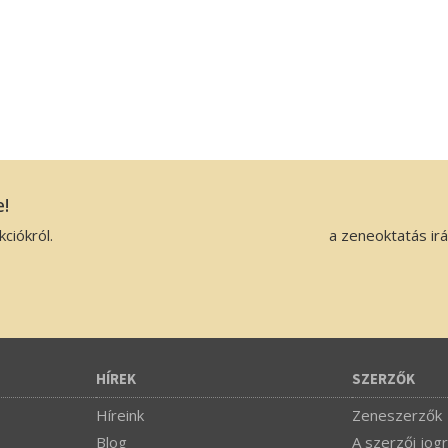
e!
ciókról.
a zeneoktatás ir
HÍREK
SZERZŐK
Híreink
Zeneszerzők
Blog
A szerzői jogr