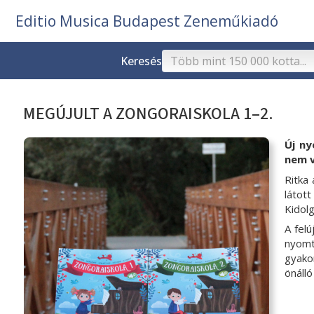
Editio Musica Budapest Zeneműkiadó
Keresés
MEGÚJULT A ZONGORAISKOLA 1–2.
Új ny
nem v
Ritka
látot
Kidolg
A fel
nyomt
gyako
önálló