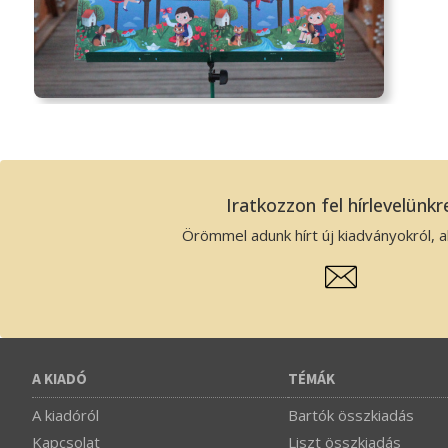
Iratkozzon fel hírlevelünkr
Örömmel adunk hírt új kiadványokról, ak
A KIADÓ
TÉMÁK
A kiadóról
Bartók összkiadás
Kapcsolat
Liszt összkiadás