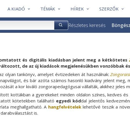
A KIADÓ
TÉMÁK
HÍREK
SZERZŐK
Részletes keresés
Böngés
omtatott és digitális kiadásban jelent meg a kétkötetes
áltozott, de az új kiadások megjelenésükben vonzóbbak és
 az olyan tankönyv, amelyet évtizedeken át használnak:
Zongorais
t napvilágot, és bár azóta számos hasonló kiadvány jelent meg,
ozását a kor kiváló zongorapedagógusai vállalták, akikhez jeles 
újított kottákban a gyerekeket minden oldalon színes, kedves és
atott kötetekben található
egyedi kód
dal jelentős kedvezmé
rlata meghallgatható. A
hangfelvételek
lehetővé teszik a növ
 darabválasztást is.