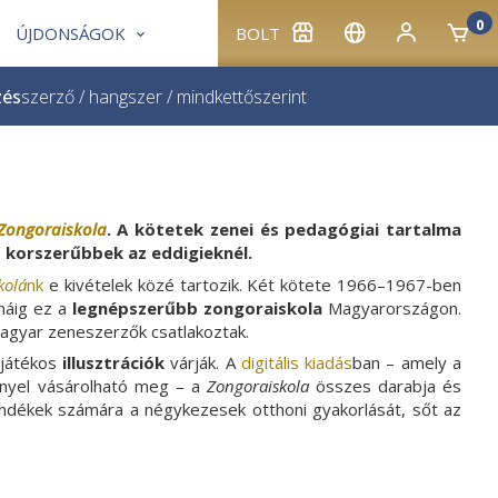
0
ÚJDONSÁGOK
BOLT
zés
szerző
/
hangszer
/
mindkettő
szerint
Zongoraiskola
. A kötetek zenei és pedagógiai tartalma
 korszerűbbek az eddigieknél.
kolá
nk
e kivételek közé tartozik. Két kötete 1966–1967-ben
 máig ez a
legnépszerűbb zongoraiskola
Magyarországon.
magyar zeneszerzők csatlakoztak.
 játékos
illusztrációk
várják. A
digitális kiadás
ban – amely a
nnyel vásárolható meg – a
Zongoraiskola
összes darabja és
endékek számára a négykezesek otthoni gyakorlását, sőt az