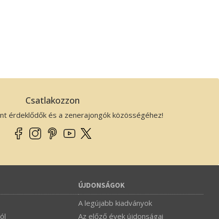
Csatlakozzon
ánt érdeklődők és a zenerajongók közösségéhez!
ÚJDONSÁGOK
A legújabb kiadványok
ól
Az előző évek újdonságai