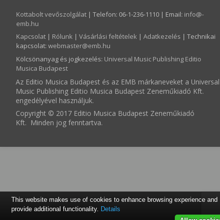
Kottabolt vevőszolgálat
| Telefon: 06-1-236-1110 | Email:
info­@­
emb.hu
Kapcsolat
|
Rólunk
|
Vásárlási feltételek
|
Adatkezelés
| Technikai
kapcsolat:
webmaster­@­emb.hu
Kölcsönanyag és jogkezelés
:
Universal Music Publishing Editio
Musica Budapest
Az Editio Musica Budapest és az EMB márkaneveket a Universal
Music Publishing Editio Musica Budapest Zeneműkiadó Kft.
engedélyével használjuk.
Copyright © 2017 Editio Musica Budapest Zeneműkiadó
Kft. Minden jog fenntartva.
This website makes use of cookies to enhance browsing experience and
provide additional functionality.
Details