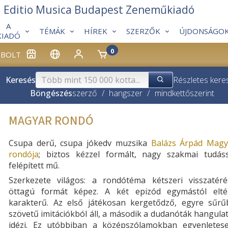
Editio Musica Budapest Zeneműkiadó
A
TÉMÁK
HÍREK
SZERZŐK
ÚJDONSÁGO
KIADÓ
0
BOLT
Keresés
Részletes kere
Böngészés
szerző
/
hangszer
/
mindkettő
szerint
MAGYAR RONDÓ
Csupa derű, csupa jókedv muzsika
Balázs Árpád Magy
rondója
; biztos kézzel formált, nagy szakmai tudáss
felépített mű.
Szerkezete világos: a rondótéma kétszeri visszatéré
öttagú formát képez. A két epizód egymástól elté
karakterű. Az első játékosan kergetődző, egyre sűrű
szövetű imitációkból áll, a második a dudanóták hangula
idézi. Ez utóbbiban a középszólamokban egyenletese