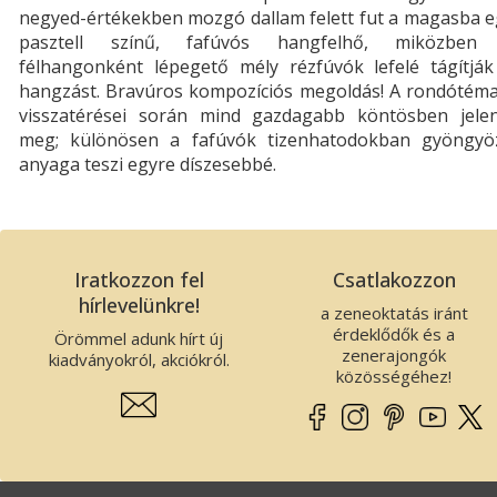
negyed-értékekben mozgó dallam felett fut a magasba e
pasztell színű, fafúvós hangfelhő, miközben
félhangonként lépegető mély rézfúvók lefelé tágítják
hangzást. Bravúros kompozíciós megoldás! A rondótéma
visszatérései során mind gazdagabb köntösben jelen
meg; különösen a fafúvók tizenhatodokban gyöngyö
anyaga teszi egyre díszesebbé.
Iratkozzon fel
Csatlakozzon
hírlevelünkre!
a zeneoktatás iránt
érdeklődők és a
Örömmel adunk hírt új
zenerajongók
kiadványokról, akciókról.
közösségéhez!