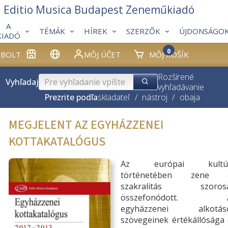
Editio Musica Budapest Zeneműkiadó
A
TÉMÁK
HÍREK
SZERZŐK
ÚJDONSÁGO
KIADÓ
0
BOLT
MÔJ ÚČET
MÔJ KOŠÍK
Rozšírené
Vyhľadaj
vyhľadávanie
Prezrite podľa
skladateľ
/
nástroj
/
obaja
MEGJELENT AZ EGYHÁZZENEI
KOTTAKATALÓGUS
Az európai kultú
történetében zene 
szakralitás szoros
összefonódott. 
egyházzenei alkotás
szövegeinek értékállósága 