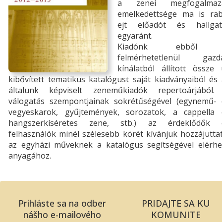
a zenei megfogalmaz
emelkedettsége ma is rab
ejt előadót és hallgat
egyaránt.
Kiadónk ebből
felmérhetetlenül gazd
kínálatból állított össze 
kibővített tematikus katalógust saját kiadványaiból és
általunk képviselt zeneműkiadók repertoárjából.
válogatás szempontjainak sokrétűségével (egynemű- 
vegyeskarok, gyűjtemények, sorozatok, a cappella 
hangszerkíséretes zene, stb.) az érdeklődők 
felhasználók minél szélesebb körét kívánjuk hozzájutta
az egyházi műveknek a katalógus segítségével elérhe
anyagához.
Prihláste sa na odber
PRIDAJTE SA KU
nášho e-mailového
KOMUNITE