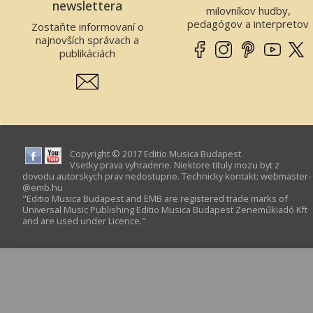
newslettera
milovníkov hudby,
pedagógov a interpretov
Zostaňte informovaní o
najnovších správach a
publikáciách
Copyright © 2017 Editio Musica Budapest.
Vsetky prava vyhradene. Niektore tituly mozu byt z
dovodu autorskych prav nedostupne. Technicky kontakt:
webmaster­
@­emb.hu
"Editio Musica Budapest and EMB are registered trade marks of
Universal Music Publishing Editio Musica Budapest Zeneműkiadó Kft
and are used under Licence."