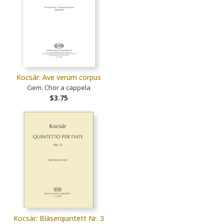
Kocsár: Ave verum corpus
Gem. Chor a cappela
$3.75
Kocsár: Bläserquintett Nr. 3