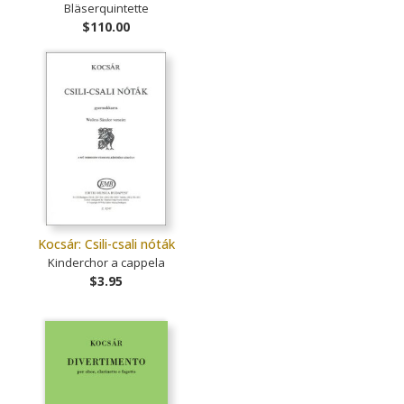
Bläserquintette
$110.00
Kocsár: Csili-csali nóták
Kinderchor a cappela
$3.95