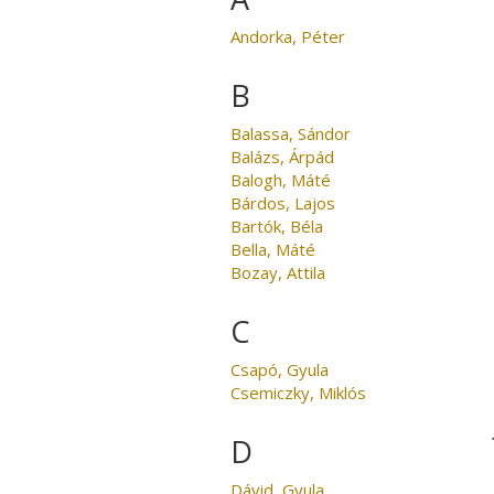
Andorka, Péter
B
Balassa, Sándor
Balázs, Árpád
Balogh, Máté
Bárdos, Lajos
Bartók, Béla
Bella, Máté
Bozay, Attila
C
Csapó, Gyula
Csemiczky, Miklós
D
Dávid, Gyula