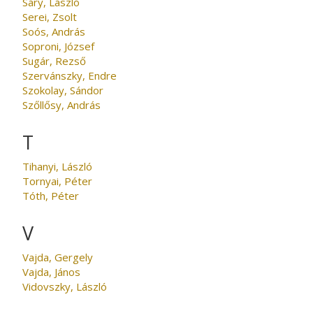
Sáry, László
Serei, Zsolt
Soós, András
Soproni, József
Sugár, Rezső
Szervánszky, Endre
Szokolay, Sándor
Szőllősy, András
T
Tihanyi, László
Tornyai, Péter
Tóth, Péter
V
Vajda, Gergely
Vajda, János
Vidovszky, László