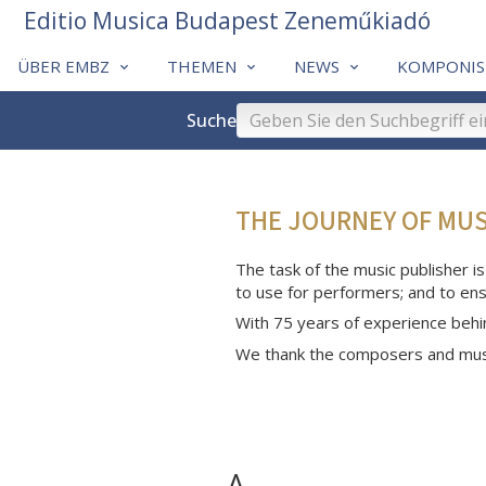
Editio Musica Budapest Zeneműkiadó
ÜBER EMBZ
THEMEN
NEWS
KOMPONIS
Suche
THE JOURNEY OF MU
The task of the music publisher is
to use for performers; and to ens
With 75 years of experience behi
We thank the composers and musi
A