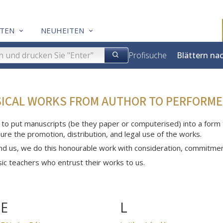
TEN
NEUHEITEN
Profisuche
Blättern na
SICAL WORKS FROM AUTHOR TO PERFORME
 to put manuscripts (be they paper or computerised) into a form th
ure the promotion, distribution, and legal use of the works.
nd us, we do this honourable work with consideration, commitme
c teachers who entrust their works to us.
E
L