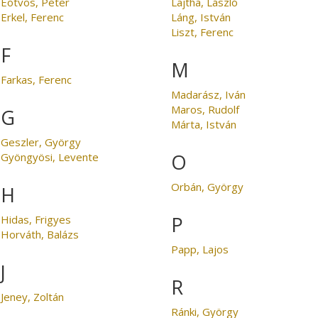
Eötvös, Péter
Lajtha, László
Erkel, Ferenc
Láng, István
Liszt, Ferenc
F
M
Farkas, Ferenc
Madarász, Iván
Maros, Rudolf
G
Márta, István
Geszler, György
O
Gyöngyösi, Levente
Orbán, György
H
P
Hidas, Frigyes
Horváth, Balázs
Papp, Lajos
J
R
Jeney, Zoltán
Ránki, György