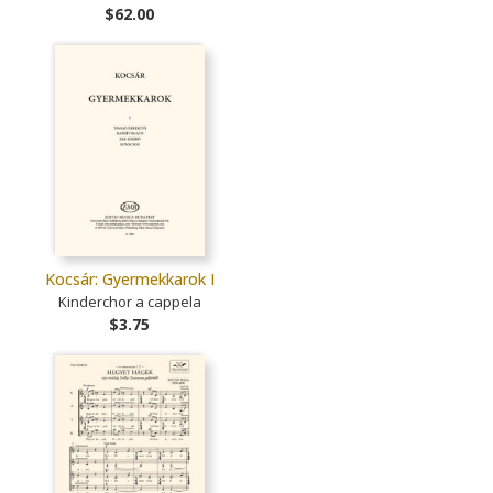
$62.00
Kocsár: Gyermekkarok I
Kinderchor a cappela
$3.75