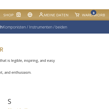
0
SHOP
MEINE DATEN
WARENKORB
ch
Komponisten
/
Instrumenten
/
beiden
R
at is legible, inspiring, and easy
nt, and enthusiasm.
S