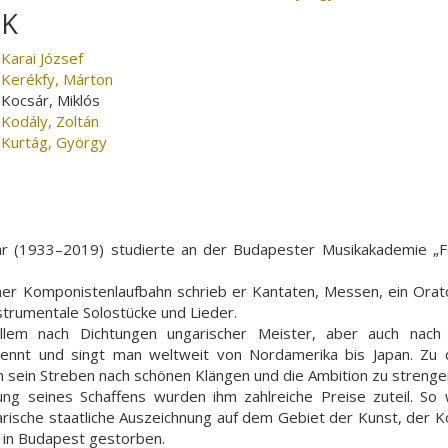
K
Karai József
Kerékfy, Márton
Kocsár, Miklós
Kodály, Zoltán
Kurtág, György
ár (1933–2019) studierte an der Budapester Musikakademie „Fe
ner Komponistenlaufbahn schrieb er Kantaten, Messen, ein Ora
strumentale Solostücke und Lieder.
llem nach Dichtungen ungarischer Meister, aber auch nach 
ennt und singt man weltweit von Nordamerika bis Japan. Zu
 sein Streben nach schönen Klängen und die Ambition zu strenge
ung seines Schaffens wurden ihm zahlreiche Preise zuteil. So
rische staatliche Auszeichnung auf dem Gebiet der Kunst, der Ko
 in Budapest gestorben.