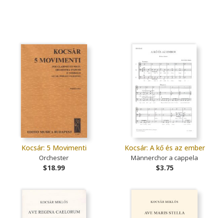
Kocsár: 5 Movimenti
Kocsár: A kő és az ember
Orchester
Männerchor a cappela
$18.99
$3.75