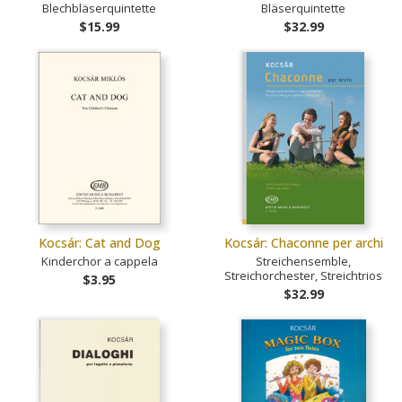
Blechbläserquintette
Bläserquintette
$15.99
$32.99
Kocsár: Cat and Dog
Kocsár: Chaconne per archi
Kinderchor a cappela
Streichensemble,
Streichorchester, Streichtrios
$3.95
$32.99