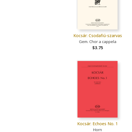
Kocsár: Csodafiú-szarvas
Gem. Chor a cappela
$3.75
Kocsár: Echoes No. 1
Horn