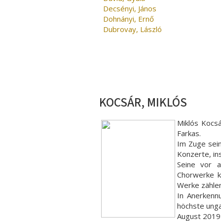
Decsényi, János
Dohnányi, Ernő
Dubrovay, László
KOCSÁR, MIKLÓS
Miklós Kocs
Farkas.
Im Zuge sei
Konzerte, in
Seine vor a
Chorwerke k
Werke zählen
In Anerkenn
höchste unga
August 2019