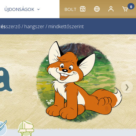
0
ÚJDONSÁGOK
BOLT
zés
szerző
/
hangszer
/
mindkettő
szerint
❯