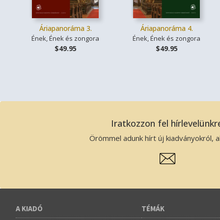
Áriapanoráma 3.
Áriapanoráma 4.
Ének, Ének és zongora
Ének, Ének és zongora
$49.95
$49.95
Iratkozzon fel hírlevelünkr
Örömmel adunk hírt új kiadványokról, ak
A KIADÓ
TÉMÁK