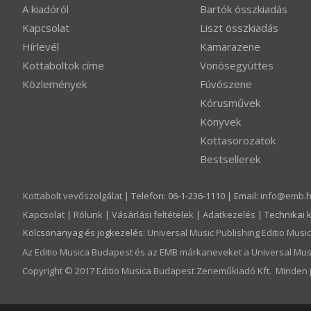
A kiadóról
Bartók összkiadás
Kapcsolat
Liszt összkiadás
Hírlevél
Kamarazene
Kottaboltok címe
Vonósegyüttes
Közlemények
Fúvószene
Kórusművek
Könyvek
Kottasorozatok
Bestsellerek
Kottabolt vevőszolgálat
| Telefon: 06-1-236-1110 | Email:
info­@­emb.
Kapcsolat
|
Rólunk
|
Vásárlási feltételek
|
Adatkezelés
| Technikai 
Kölcsönanyag és jogkezelés
:
Universal Music Publishing Editio Mus
Az Editio Musica Budapest és az EMB márkaneveket a Universal Musi
Copyright © 2017 Editio Musica Budapest Zeneműkiadó Kft. Minden j