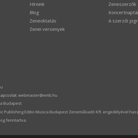
Híreink
Zeneszerzők
Blog
Koncertnaptá
Zeneoktatás
A szerzői jogr
Zenei versenyek
hu
kapcsolat:
webmaster­@­emb.hu
ica Budapest
c Publishing Editio Musica Budapest Zeneműkiadó Kft. engedélyével hasz
og fenntartva.