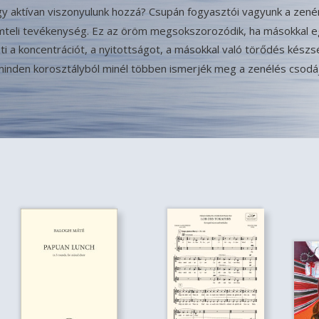
y aktívan viszonyulunk hozzá? Csupán fogyasztói vagyunk a zenén
mteli tevékenység. Ez az öröm megsokszorozódik, ha másokkal eg
szti a koncentrációt, a nyitottságot, a másokkal való törődés k
minden korosztályból minél többen ismerjék meg a zenélés csodáj