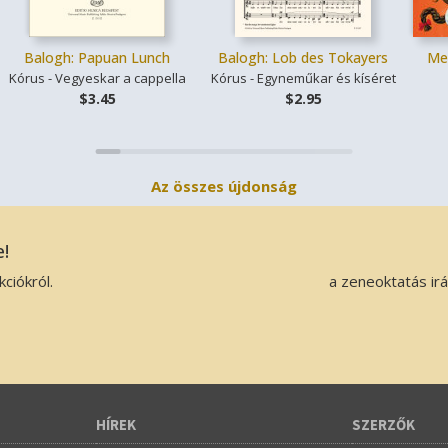
Balogh: Papuan Lunch
Balogh: Lob des Tokayers
Me
Kórus - Vegyeskar a cappella
Kórus - Egyneműkar és kíséret
$3.45
$2.95
Az összes újdonság
e!
ciókról.
a zeneoktatás ir
HÍREK
SZERZŐK