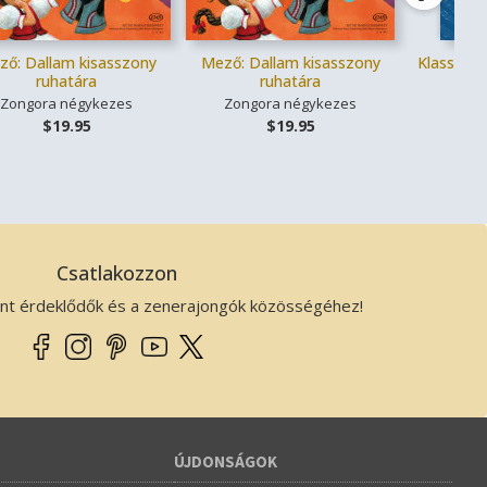
ző: Dallam kisasszony
Mező: Dallam kisasszony
Klassziku
ruhatára
ruhatára
Zongora négykezes
Zongora négykezes
Éne
$19.95
$19.95
Csatlakozzon
ánt érdeklődők és a zenerajongók közösségéhez!
ÚJDONSÁGOK