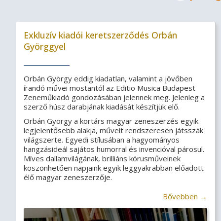
Exkluzív kiadói keretszerződés Orbán
Györggyel
Orbán György eddig kiadatlan, valamint a jövőben
írandó művei mostantól az Editio Musica Budapest
Zeneműkiadó gondozásában jelennek meg. Jelenleg a
szerző húsz darabjának kiadását készítjük elő.
Orbán György a kortárs magyar zeneszerzés egyik
legjelentősebb alakja, műveit rendszeresen játsszák
világszerte. Egyedi stílusában a hagyományos
hangzásideál sajátos humorral és invencióval párosul.
Míves dallamvilágának, brilliáns kórusműveinek
köszönhetően napjaink egyik leggyakrabban előadott
élő magyar zeneszerzője.
Bővebben →