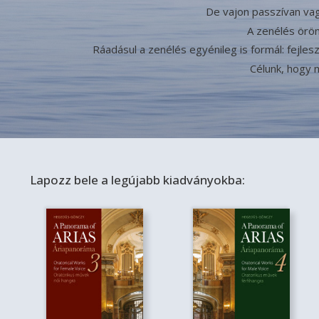
De vajon passzívan vag
A zenélés örö
Ráadásul a zenélés egyénileg is formál: fejle
Célunk, hogy 
Lapozz bele a legújabb kiadványokba: