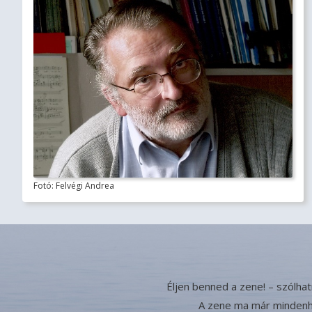
Fotó: Felvégi Andrea
Éljen benned a zene! – szólha
A zene ma már mindenhol