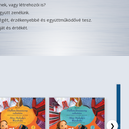
ek, vagy létrehozói is?
yütt zenélünk.
észségét, érzékenyebbé és együttműködővé tesz.
át és értékét.
❯