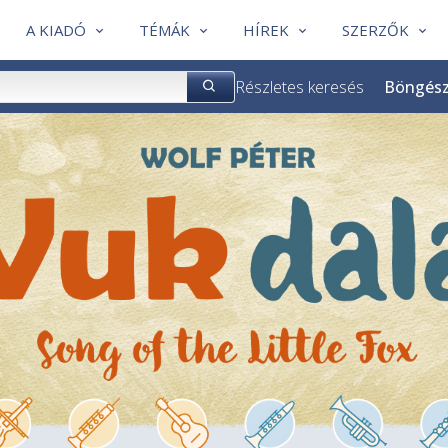
A KIADÓ
TÉMÁK
HÍREK
SZERZŐK
Részletes keresés
Böngés