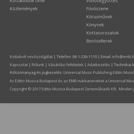
Kottaboltok címe
Vonósegyüttes
Közlemények
Fúvószene
Kórusművek
Könyvek
Kottasorozatok
Bestsellerek
Kottabolt vevőszolgálat
| Telefon: 06-1-236-1110 | Email:
info­@­emb.
Kapcsolat
|
Rólunk
|
Vásárlási feltételek
|
Adatkezelés
| Technikai 
Kölcsönanyag és jogkezelés
:
Universal Music Publishing Editio Mus
Az Editio Musica Budapest és az EMB márkaneveket a Universal Musi
Copyright © 2017 Editio Musica Budapest Zeneműkiadó Kft. Minden j