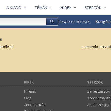
A KIADÓ
TÉMÁK
HÍREK
SZERZŐK
Részletes keresés
Böngés
e!
ciókról.
a zeneoktatás ir
HÍREK
SZERZŐK
Híreink
Zeneszerzők
Blog
Koncertnaptá
Zeneoktatás
A szerzői jogr