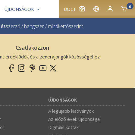
0
ÚJDONSÁGOK
BOLT
zés
szerző
/
hangszer
/
mindkettő
szerint
Csatlakozzon
ánt érdeklődők és a zenerajongók közösségéhez!
ÚJDONSÁGOK
A legújabb kiadványok
r
Az előző évek újdonságai
ól
Digitális kották