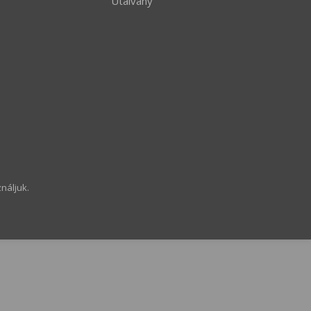
Utalvány
náljuk.