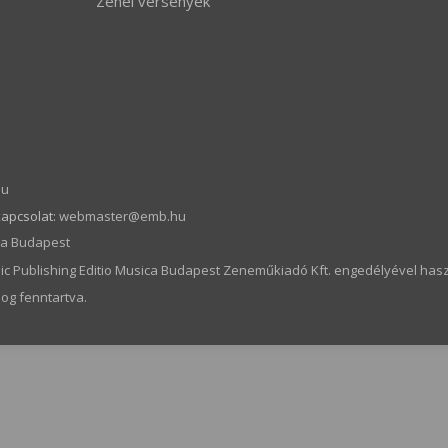
Zenei versenyek
hu
kapcsolat:
webmaster­@­emb.hu
ica Budapest
c Publishing Editio Musica Budapest Zeneműkiadó Kft. engedélyével hasz
og fenntartva.