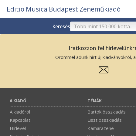
Editio Musica Budapest Zeneműkiadó
Keresés
Iratkozzon fel hírlevelünkr
Örömmel adunk hírt új kiadványokról, ak
A KIADÓ
TÉMÁK
A kiadóról
Bartók összkiadás
Kapcsolat
Liszt összkiadás
Hírlevél
Kamarazene