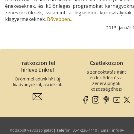
énekeseknek, és különleges programokat karnagyokna
zeneszerzőknek, valamint a legkisebb korosztálynak,
kisgyermekeknek.
Bővebben...
2015. január 
Iratkozzon fel
Csatlakozzon
hírlevelünkre!
a zeneoktatás iránt
érdeklődők és a
Örömmel adunk hírt új
zenerajongók
kiadványokról, akciókról.
közösségéhez!
Kottabolt vevőszolgálat
| Telefon: 06-1-236-1110 | Email:
info­@­