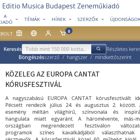
Editio Musica Budapest Zeneműkiadó
A
TÉMÁK
HÍREK
SZERZŐK
ÚJDONSÁGO
KIADÓ
0
BOLT
Keresés
Részletes kere
Böngészés
szerző
/
hangszer
/
mindkettő
szerint
KÖZELEG AZ EUROPA CANTAT
KÓRUSFESZTIVÁL
A nagyszabású EUROPA CANTAT kórusfesztivált id
Pécsett rendezik július 24. és augusztus 2. között. 
esemény méltán világhírű, színvonala és inspirá
hangulata miatt egyaránt. A háromévente, más-m
országban megrendezett fesztiválon változat
programok színes kavalkádjából választhatnak
résztvevők. A kórusfesztivál közel 60 műhelyt kínál 