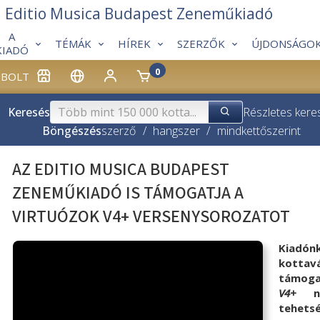
Editio Musica Budapest Zeneműkiadó
A
TÉMÁK
HÍREK
SZERZŐK
ÚJDONSÁGO
KIADÓ
0
BOLT
Keresés
Részletes kere
Böngészés
szerző
/
hangszer
/
mindkettő
szerint
AZ EDITIO MUSICA BUDAPEST
ZENEMŰKIADÓ IS TÁMOGATJA A
VIRTUÓZOK V4+ VERSENYSOROZATOT
Kiad
kottav
tám
V4+
nem
tehets