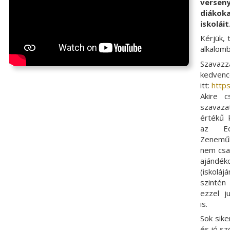
versen
diáko
iskoláit
Kérjük, 
alkalomb
Szavazz
kedvenc
itt:
https
Akire c
szavaza
értékű 
az Ed
Zeneműk
nem csa
ajándé
(iskoláj
szintén
ezzel j
is.
Sok sike
és jó sz