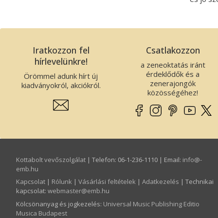
Iratkozzon fel
Csatlakozzon
hírlevelünkre!
a zeneoktatás iránt
érdeklődők és a
Örömmel adunk hírt új
zenerajongók
kiadványokról, akciókról.
közösségéhez!
Kottabolt vevőszolgálat
| Telefon: 06-1-236-1110 | Email:
info­@­
emb.hu
Kapcsolat
|
Rólunk
|
Vásárlási feltételek
|
Adatkezelés
| Technikai
kapcsolat:
webmaster­@­emb.hu
Kölcsönanyag és jogkezelés
:
Universal Music Publishing Editio
Musica Budapest