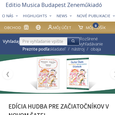
Editio Musica Budapest Zeneműkiadó
O NÁS
HIGHLIGHTS
NEWS
NOVÉ PUBLIKACIE
0
OBCHOD
MÔJ ÚČET
MÔJ KOŠÍK
Rozšírené
Vyhľadaj
vyhľadávanie
Prezrite podľa
skladateľ
/
nástroj
/
obaja
❮
EDÍCIA HUDBA PRE ZAČIATOČNÍKOV V