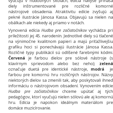
vyučujú v hudobných školách, edícia navyše prináša
diely inštrumentované pre rozličné komorné
nástrojové obsadenia. Atraktivitu edície zvyšujú aj
pekné ilustrácie Jánosa Kassa. Objavujú sa nielen na
obálkach ale niekedy aj priamo v notách.
Vynovená edícia
Hudba pre začiatočníkov
vychádza pr
príležitosti jej 45. narodenín. Jednotlivé diely sú tlačené
na výnimočne kvalitnom papieri a majú príťažlivejšiu
grafiku hoci si ponechávajú ilustrácie Jánosa Kassa.
Rozličné typy publikácií sú odlíšené farebnými kódmi.
Červená
je farbou dielov pre sólové nástroje (
klavírnym sprievodom alebo bez neho);
zelen
označuje duetá pre identické nástroje,
modrá
j
farbou pre komornú hru rozličných nástrojov. Názvy
niektorých dielov sa zmenili tak, aby poskytovali ihneď
informáciu o nástrojovom obsadení. Vynovením edície
Hudba pre začiatočníkov
chceme upútať aj týc
pedagógov, ktorí vyučujú nielen sólovú ale aj komornú
hru. Edícia je napokon ideálnym materiálom pre
domáce muzicírovanie.