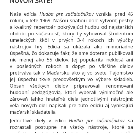
NOVOM ŠATE!
Naša edícia
Hudba pre začiatočníkov
vznikla pred 4
rokmi, v lete 1969. Našou snahou bolo vytvoriť pestrý
a kvalitný repertoár pokrývajúci hudbu od najstarších
období po súčasnosť, ktorý by vyhovoval študentom
umeleckých škôl v prvých 3-4 rokoch ich výučby
nástrojov hry. Edícia sa ukázala ako mimoriadne
úspešná, čo dokazuje fakt, že sme doteraz publikovali
nie menej ako 55 dielov. Jej popularita neklesá ani
v posledných rokoch a dopyt po väčšine dielov
pretrváva tak v Maďarsku ako aj vo svete. Tajomstvo
jej úspechu tkvie predovšetkým vo výbere skladieb.
Obsah všetkých dielov pripravovali renomovaní
hudobní pedagógovia, ktorí vyberali výnimočné ale
zároveň ľahko hrateľné diela jednotlivými nástrojmi;
veľa nových diel napísali pre túto edíciu aj vynikajúci
maďarskí skladatelia.
Jednotlivé diely v edícii
Hudba pre začiatočníkov
s
rozrastali postupne na všetky nástroje, ktoré sa