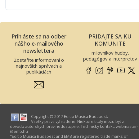
Prihláste sa na odber
PRIDAJTE SA KU
nášho e-mailového
KOMUNITE
newslettera
milovníkov hudby,
pedagógov a interpretov
Zostaňte informovaní o
najnovších správach a
publikáciách
Copyright © 2017 Editio Musica Budapest.
Vsetky prava vyhradene. Niektore tituly mozu byt z
dovodu autorskych prav nedostupne. Technicky kontakt:
webmaster­
@­emb.hu
"Editio Musica Budapest and EMB are registered trade marks of