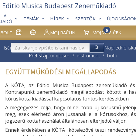
Editio Musica Budapest Zeneműkiadó
A
TÉMÁK
HÍREK
SZERZŐK
ÚJDONSÁGO
KIADÓ
0
BOLT
MOJ RAČUN
MOJ VOZIČEK
Išči
Napredno iska
Prelistaj
composer
/
instrument
/
both
EGYÜTTMŰKÖDÉSI MEGÁLLAPODÁS
A KÓTA, az Editio Musica Budapest zeneműkiadó és
Kontrapunkt zeneműkiadó megállapodást kötött a haz
kóruskotta kiadással kapcsolatos fontos kérdésekben.
A megegyezés célja, hogy minél több új kórusmű jelenj
meg, ezek elérhető áron jussanak el a kórusokhoz, és
jogszerű kottahasználat általánosan elterjedté váljon.
Ennek érdekében a KÓTA kötelezővé teszi rendezvénye