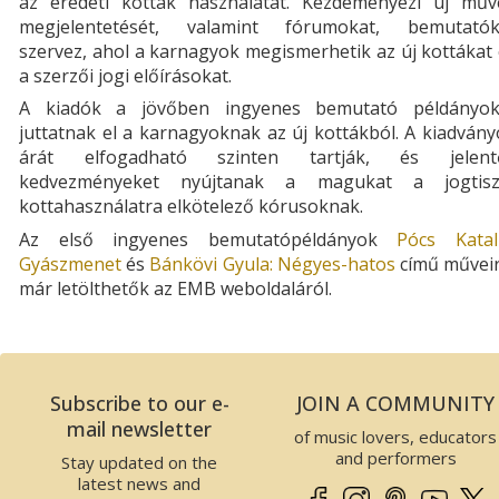
az eredeti kották használatát. Kezdeményezi új műv
megjelentetését, valamint fórumokat, bemutatók
szervez, ahol a karnagyok megismerhetik az új kottákat
a szerzői jogi előírásokat.
A kiadók a jövőben ingyenes bemutató példányok
juttatnak el a karnagyoknak az új kottákból. A kiadván
árát elfogadható szinten tartják, és jelent
kedvezményeket nyújtanak a magukat a jogtisz
kottahasználatra elkötelező kórusoknak.
Az első ingyenes bemutatópéldányok
Pócs Katali
Gyászmenet
és
Bánkövi Gyula: Négyes-hatos
című műveir
már letölthetők az EMB weboldaláról.
Subscribe to our e-
JOIN A COMMUNITY
mail newsletter
of music lovers, educators
and performers
Stay updated on the
latest news and