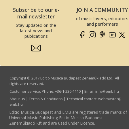
Subscribe to our e-
JOIN A COMMUNITY
mail newsletter
of music lovers, educators
and performers
Stay updated on the
latest news and
publications
Copyright © 2017 Editio Musica Budapest Zeneműkiadó Ltd. All
rights are reserved.
Customer service
:
Phone: +36-1-236-1110 | Email:
info­@­emb.hu
About us
|
Terms & Conditions
| Technical contact:
webmaster­@­
emb.hu
Editio Musica Budapest and EMB are registered trade marks of
Universal Music Publishing Editio Musica Budapest
Zeneműkiadó Kft and are used under Licence.