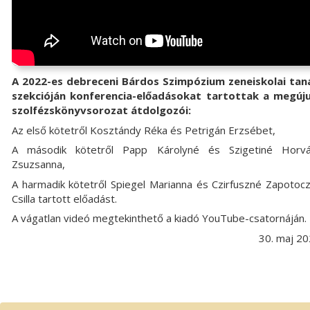
A 2022-es debreceni Bárdos Szimpózium zeneiskolai tan
szekcióján konferencia-előadásokat tartottak a megúju
szolfézskönyvsorozat átdolgozói:
Az első kötetről Kosztándy Réka és Petrigán Erzsébet,
A második kötetről Papp Károlyné és Szigetiné Horvá
Zsuzsanna,
A harmadik kötetről Spiegel Marianna és Czirfuszné Zapotoc
Csilla tartott előadást.
A vágatlan videó megtekinthető a kiadó YouTube-csatornáján.
30. maj 2