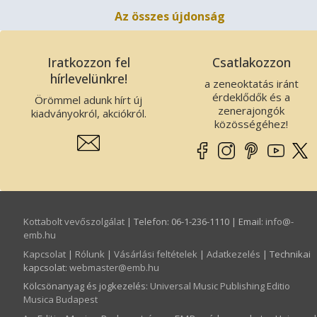
Az összes újdonság
Iratkozzon fel
Csatlakozzon
hírlevelünkre!
a zeneoktatás iránt
érdeklődők és a
Örömmel adunk hírt új
zenerajongók
kiadványokról, akciókról.
közösségéhez!
Kottabolt vevőszolgálat
| Telefon: 06-1-236-1110 | Email:
info­@­
emb.hu
Kapcsolat
|
Rólunk
|
Vásárlási feltételek
|
Adatkezelés
| Technikai
kapcsolat:
webmaster­@­emb.hu
Kölcsönanyag és jogkezelés
:
Universal Music Publishing Editio
Musica Budapest