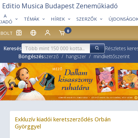
Editio Musica Budapest Zeneműkiadó
A
TÉMÁK
HÍREK
SZERZŐK
ÚJDONSÁGO
KIADÓ
0
BOLT
Keresés
Részletes kere
Böngészés
szerző
/
hangszer
/
mindkettő
szerint
❮
Exkluzív kiadói keretszerződés Orbán
Györggyel