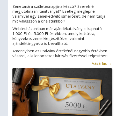
Zenetanára születésnapjára készül? Szeretné
megjutalmazni tanítványát? Esetleg meglepné
valamivel egy zenekedvelő ismerősét, de nem tudja,
mit válasszon a kínálatunkból?
Webáruházunkban már ajándékutalvány is kapható
1.000 Ft és 5.000 Ft értékben, amely kottákra,
könyvekre, zenei kiegészítőkre, valamint
ajándéktárgyakra is beváltható.
Amennyiben az utalvány értékénél nagyobb értékben
vásárol, a különbözetet kártyás fizetéssel teljesítheti.
Vásárlás →