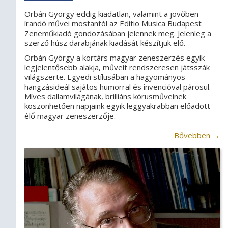
Orbán György eddig kiadatlan, valamint a jövőben
írandó művei mostantól az Editio Musica Budapest
Zeneműkiadó gondozásában jelennek meg. Jelenleg a
szerző húsz darabjának kiadását készítjük elő.
Orbán György a kortárs magyar zeneszerzés egyik
legjelentősebb alakja, műveit rendszeresen játsszák
világszerte. Egyedi stílusában a hagyományos
hangzásideál sajátos humorral és invencióval párosul.
Míves dallamvilágának, brilliáns kórusműveinek
köszönhetően napjaink egyik leggyakrabban előadott
élő magyar zeneszerzője.
Bővebben →