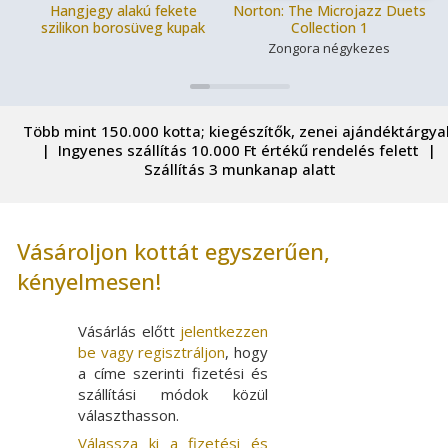
Hangjegy alakú fekete
Norton: The Microjazz Duets
szilikon borosüveg kupak
Collection 1
Zongora négykezes
Több mint 150.000 kotta; kiegészítők, zenei ajándéktárgy
| Ingyenes szállítás 10.000 Ft értékű rendelés felett |
Szállítás 3 munkanap alatt
Vásároljon kottát egyszerűen,
kényelmesen!
Vásárlás előtt
jelentkezzen
be vagy regisztráljon
, hogy
a címe szerinti fizetési és
szállítási módok közül
választhasson.
Válassza ki a fizetési és