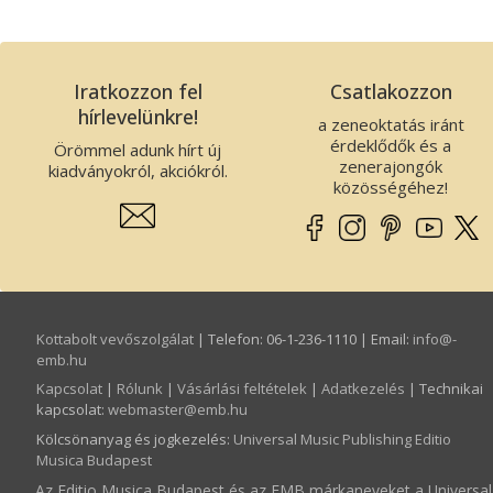
Iratkozzon fel
Csatlakozzon
hírlevelünkre!
a zeneoktatás iránt
érdeklődők és a
Örömmel adunk hírt új
zenerajongók
kiadványokról, akciókról.
közösségéhez!
Kottabolt vevőszolgálat
| Telefon: 06-1-236-1110 | Email:
info­@­
emb.hu
Kapcsolat
|
Rólunk
|
Vásárlási feltételek
|
Adatkezelés
| Technikai
kapcsolat:
webmaster­@­emb.hu
Kölcsönanyag és jogkezelés
:
Universal Music Publishing Editio
Musica Budapest
Az Editio Musica Budapest és az EMB márkaneveket a Universal