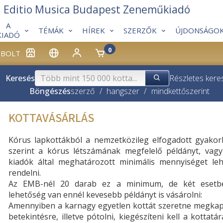
Editio Musica Budapest Zeneműkiadó
A
TÉMÁK
HÍREK
SZERZŐK
ÚJDONSÁGO
KIADÓ
0
BOLT
Keresés
Részletes kere
Böngészés
szerző
/
hangszer
/
mindkettő
szerint
KOTTAVÁSÁRLÁS
Kórus lapkottákból a nemzetközileg elfogadott gyakorl
szerint a kórus létszámának megfelelő példányt, vagy
kiadók által meghatározott minimális mennyiséget leh
rendelni.
Az EMB-nél 20 darab ez a minimum, de két esetb
lehetőség van ennél kevesebb példányt is vásárolni:
Amennyiben a karnagy egyetlen kottát szeretne megkap
betekintésre, illetve pótolni, kiegészíteni kell a kottatár