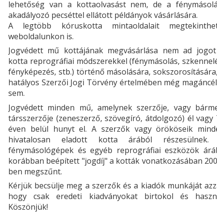
lehetőség van a kottaolvasást nem, de a fénymásolá
akadályozó pecséttel ellátott példányok vásárlására.
A legtöbb kóruskotta mintaoldalait megtekinthet
weboldalunkon is.
Jogvédett mű kottájának megvásárlása nem ad jogot
kotta reprográfiai módszerekkel (fénymásolás, szkennel
fényképezés, stb.) történő másolására, sokszorosítására
hatályos Szerzői Jogi Törvény értelmében még magáncél
sem.
Jogvédett minden mű, amelynek szerzője, vagy bárme
társszerzője (zeneszerző, szövegíró, átdolgozó) él vagy
éven belül hunyt el. A szerzők vagy örököseik mind
hivatalosan eladott kotta árából részesülnek.
fénymásológépek és egyéb reprográfiai eszközök árá
korábban beépített "jogdíj" a kották vonatkozásában 20
ben megszűnt.
Kérjük becsülje meg a szerzők és a kiadók munkáját azz
hogy csak eredeti kiadványokat birtokol és haszná
Köszönjük!