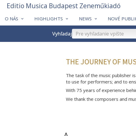
Editio Musica Budapest Zeneműkiadó
O NÁS
HIGHLIGHTS
NEWS
NOVÉ PUBLI
Vyhľadaj
THE JOURNEY OF MU
The task of the music publisher is
to use for performers; and to ens
With 75 years of experience behi
We thank the composers and musi
A