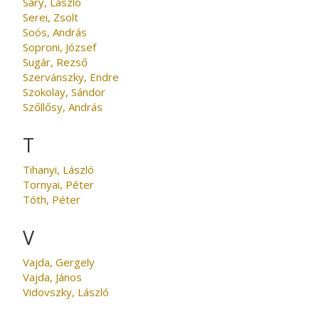
Sáry, László
Serei, Zsolt
Soós, András
Soproni, József
Sugár, Rezső
Szervánszky, Endre
Szokolay, Sándor
Szőllősy, András
T
Tihanyi, László
Tornyai, Péter
Tóth, Péter
V
Vajda, Gergely
Vajda, János
Vidovszky, László