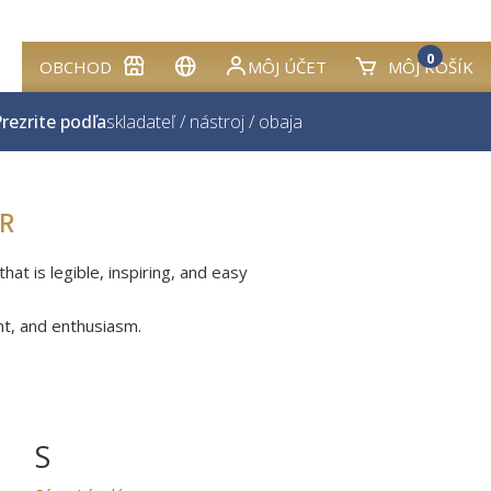
0
OBCHOD
MÔJ ÚČET
MÔJ KOŠÍK
rezrite podľa
skladateľ
/
nástroj
/
obaja
R
at is legible, inspiring, and easy
nt, and enthusiasm.
S