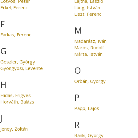
Eötvös, Péter
Lajtha, László
Erkel, Ferenc
Láng, István
Liszt, Ferenc
F
M
Farkas, Ferenc
Madarász, Iván
Maros, Rudolf
G
Márta, István
Geszler, György
O
Gyöngyösi, Levente
Orbán, György
H
P
Hidas, Frigyes
Horváth, Balázs
Papp, Lajos
J
R
Jeney, Zoltán
Ránki, György