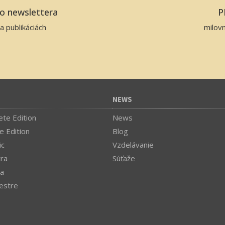
ho newslettera
P
a publikáciách
milov
NEWS
te Edition
News
e Edition
Blog
ic
Vzdelávanie
tra
Súťaže
a
estre