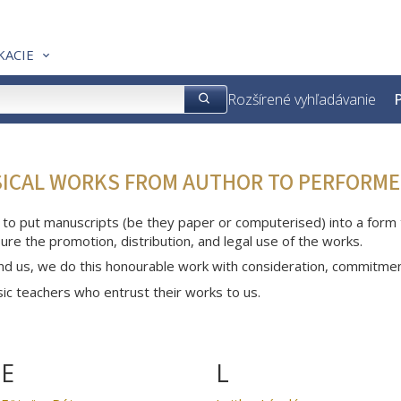
KACIE
Rozšírené vyhľadávanie
P
SICAL WORKS FROM AUTHOR TO PERFORME
 to put manuscripts (be they paper or computerised) into a form th
ure the promotion, distribution, and legal use of the works.
nd us, we do this honourable work with consideration, commitme
c teachers who entrust their works to us.
E
L