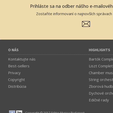
Prihláste sa na odber nášho e-mailové
Zostaňte informovaní o najnovších správach 
O NÁS
HIGHLIGHTS
Kontaktujte nás
Bartók Comple
Best-sellers
Liszt Complet
Privacy
Chamber mus
Copyright
String orches
Distribúcia
Zborová hudb
Dychové orch
Edičné rady
Copyright © 2017 Editio Musica Budapest.