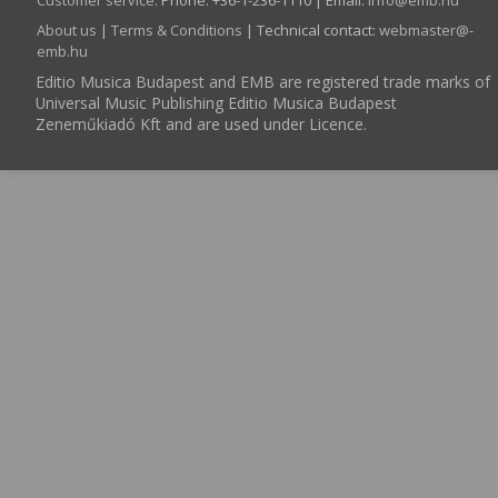
Customer service
:
Phone: +36-1-236-1110 | Email:
info­@­emb.hu
About us
|
Terms & Conditions
| Technical contact:
webmaster­@­
emb.hu
Editio Musica Budapest and EMB are registered trade marks of
Universal Music Publishing Editio Musica Budapest
Zeneműkiadó Kft and are used under Licence.