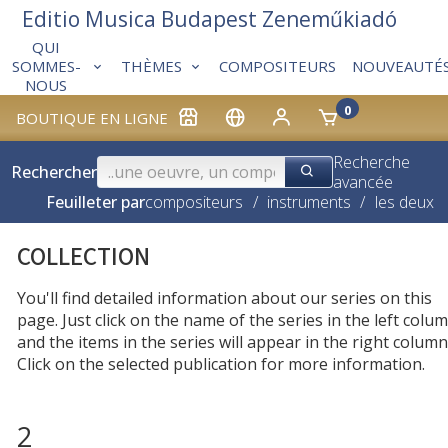
Editio Musica Budapest Zeneműkiadó
QUI
THÈMES
COMPOSITEURS
NOUVEAUTÉ
SOMMES-
NOUS
0
BOUTIQUE EN LIGNE
Recherche
Rechercher
avancée
Feuilleter par
compositeurs
/
instruments
/
les deux
COLLECTION
You'll find detailed information about our series on this
page. Just click on the name of the series in the left colum
and the items in the series will appear in the right column
Click on the selected publication for more information.
2