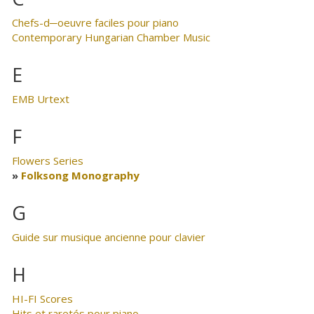
Chefs-d─oeuvre faciles pour piano
Contemporary Hungarian Chamber Music
E
EMB Urtext
F
Flowers Series
Folksong Monography
G
Guide sur musique ancienne pour clavier
H
HI-FI Scores
Hits et raretés pour piano