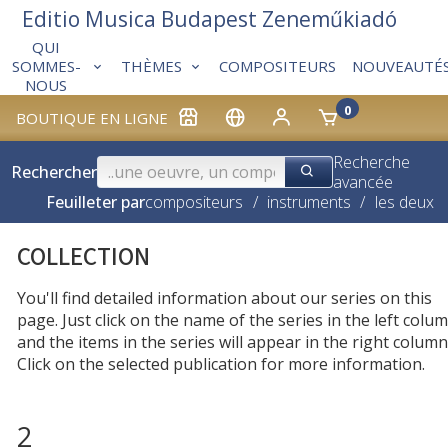
Editio Musica Budapest Zeneműkiadó
QUI
THÈMES
COMPOSITEURS
NOUVEAUTÉ
SOMMES-
NOUS
0
BOUTIQUE EN LIGNE
Recherche
Rechercher
avancée
Feuilleter par
compositeurs
/
instruments
/
les deux
COLLECTION
You'll find detailed information about our series on this
page. Just click on the name of the series in the left colum
and the items in the series will appear in the right column
Click on the selected publication for more information.
2