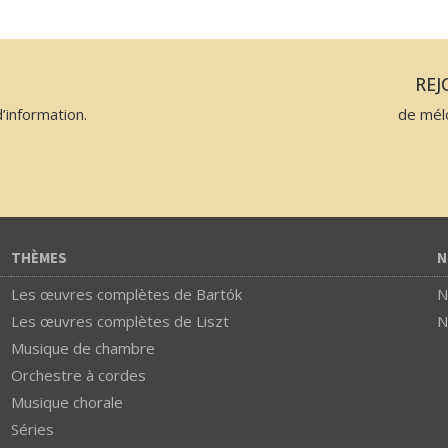
N
RE
’information.
de mél
THÈMES
N
Les œuvres complètes de Bartók
N
Les œuvres complètes de Liszt
N
Musique de chambre
Orchestre à cordes
Musique chorale
Séries