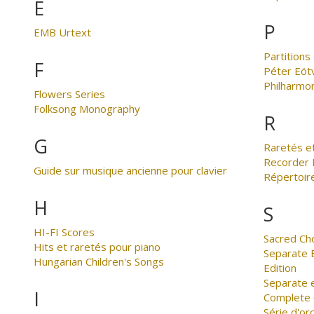
E
P
EMB Urtext
Partition
F
Péter Eöt
Philharmo
Flowers Series
Folksong Monography
R
G
Raretés et
Recorder 
Guide sur musique ancienne pour clavier
Répertoir
H
S
HI-FI Scores
Sacred Ch
Hits et raretés pour piano
Separate E
Hungarian Children's Songs
Edition
Separate 
I
Complete C
Série d'o