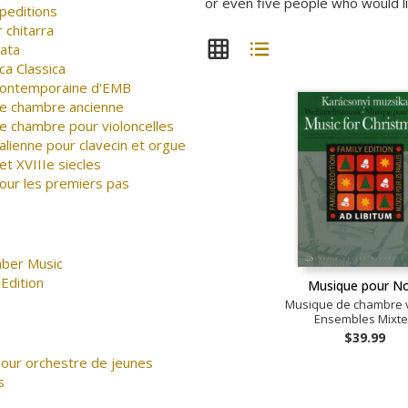
or even five people who would li
peditions
 chitarra
nata
ca Classica
Contemporaine d'EMB
e chambre ancienne
e chambre pour violoncelles
alienne pour clavecin et orgue
et XVIIIe siecles
our les premiers pas
ber Music
Edition
Musique pour No
Musique de chambre v
Ensembles Mixt
$39.99
our orchestre de jeunes
s