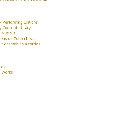
k Performing Editions
y Concept Library
 Musicus
ions de Zoltán Kocsis
ur ensembles a cordes
text
e Works