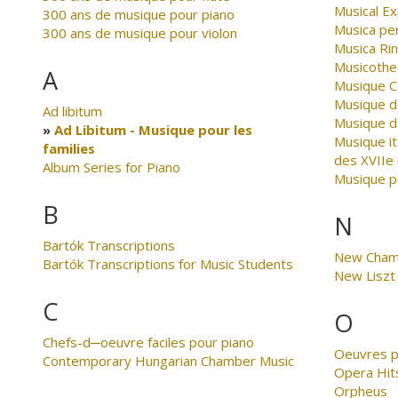
Musical Ex
300 ans de musique pour piano
Musica per
300 ans de musique pour violon
Musica Ri
Musicothe
A
Musique 
Musique d
Ad libitum
Musique d
Ad Libitum - Musique pour les
Musique it
families
des XVIIe 
Album Series for Piano
Musique p
B
N
Bartók Transcriptions
New Cham
Bartók Transcriptions for Music Students
New Liszt 
C
O
Chefs-d─oeuvre faciles pour piano
Oeuvres p
Contemporary Hungarian Chamber Music
Opera Hit
Orpheus