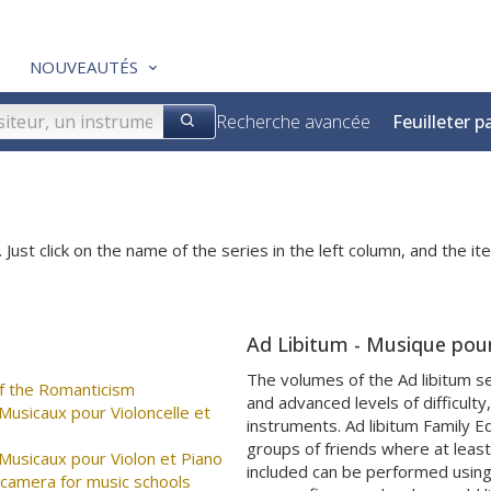
NOUVEAUTÉS
Recherche avancée
Feuilleter p
 Just click on the name of the series in the left column, and the ite
Ad Libitum - Musique pour 
The volumes of the Ad libitum se
f the Romanticism
and advanced levels of difficulty
usicaux pour Violoncelle et
instruments. Ad libitum Family 
groups of friends where at least
usicaux pour Violon et Piano
included can be performed using 
 camera for music schools