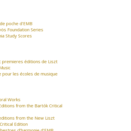
s de poche d'EMB
vös Foundation Series
nia Study Scores
 premieres éditions de Liszt
Music
e pour les écoles de musique
oral Works
ditions from the Bartók Critical
editions from the New Liszt
ritical Edition
rchestres d'harmonie d'EMB