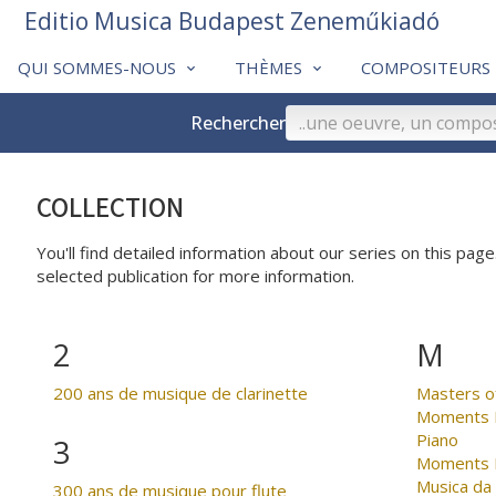
Editio Musica Budapest Zeneműkiadó
QUI SOMMES-NOUS
THÈMES
COMPOSITEURS
Rechercher
COLLECTION
You'll find detailed information about our series on this page.
selected publication for more information.
2
M
200 ans de musique de clarinette
Masters o
Moments M
Piano
3
Moments M
Musica da
300 ans de musique pour flute