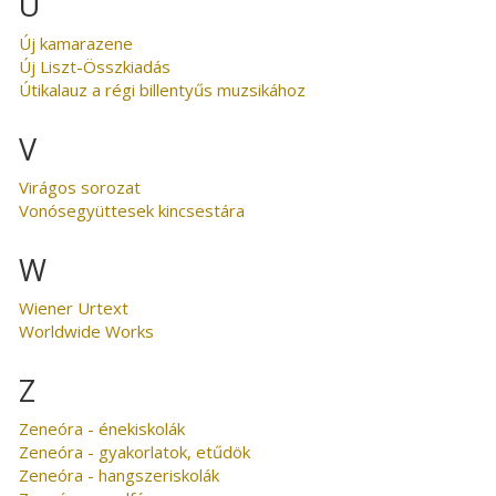
U
Új kamarazene
Új Liszt-Összkiadás
Útikalauz a régi billentyűs muzsikához
V
Virágos sorozat
Vonósegyüttesek kincsestára
W
Wiener Urtext
Worldwide Works
Z
Zeneóra - énekiskolák
Zeneóra - gyakorlatok, etűdök
Zeneóra - hangszeriskolák