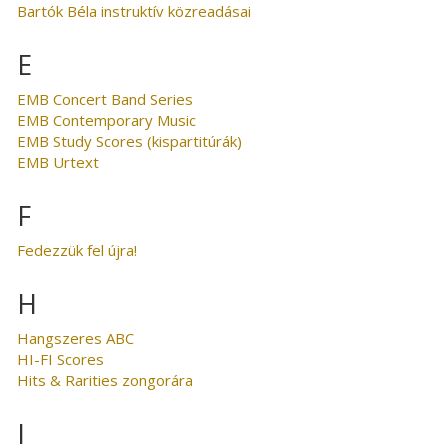
Bartók Béla instruktív közreadásai
E
EMB Concert Band Series
EMB Contemporary Music
EMB Study Scores (kispartitúrák)
EMB Urtext
F
Fedezzük fel újra!
H
Hangszeres ABC
HI-FI Scores
Hits & Rarities zongorára
I