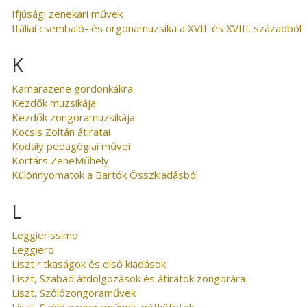
Ifjúsági zenekari művek
Itáliai csembaló- és orgonamuzsika a XVII. és XVIII. századból
K
Kamarazene gordonkákra
Kezdők muzsikája
Kezdők zongoramuzsikája
Kocsis Zoltán átiratai
Kodály pedagógiai művei
Kortárs ZeneMűhely
Különnyomatok a Bartók Összkiadásból
L
Leggierissimo
Leggiero
Liszt ritkaságok és első kiadások
Liszt, Szabad átdolgozások és átiratok zongorára
Liszt, Szólózongoraművek
Liszt, Szólózongoraművek, pótkötetek