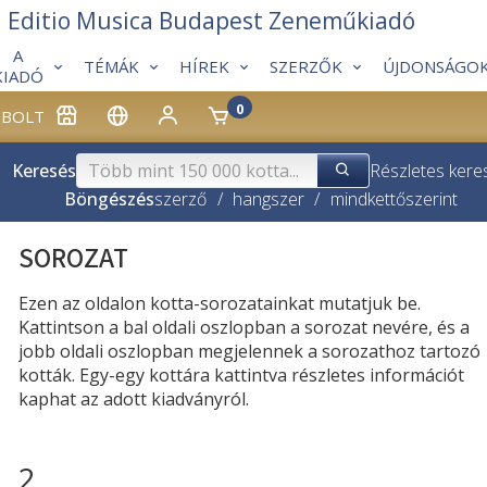
Editio Musica Budapest Zeneműkiadó
A
TÉMÁK
HÍREK
SZERZŐK
ÚJDONSÁGO
KIADÓ
0
BOLT
Keresés
Részletes kere
Böngészés
szerző
/
hangszer
/
mindkettő
szerint
SOROZAT
Ezen az oldalon kotta-sorozatainkat mutatjuk be.
Kattintson a bal oldali oszlopban a sorozat nevére, és a
jobb oldali oszlopban megjelennek a sorozathoz tartozó
kották. Egy-egy kottára kattintva részletes információt
kaphat az adott kiadványról.
2