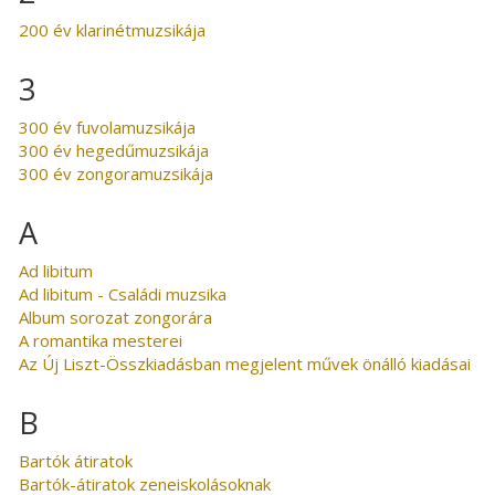
200 év klarinétmuzsikája
3
300 év fuvolamuzsikája
300 év hegedűmuzsikája
300 év zongoramuzsikája
A
Ad libitum
Ad libitum - Családi muzsika
Album sorozat zongorára
A romantika mesterei
Az Új Liszt-Összkiadásban megjelent művek önálló kiadásai
B
Bartók átiratok
Bartók-átiratok zeneiskolásoknak