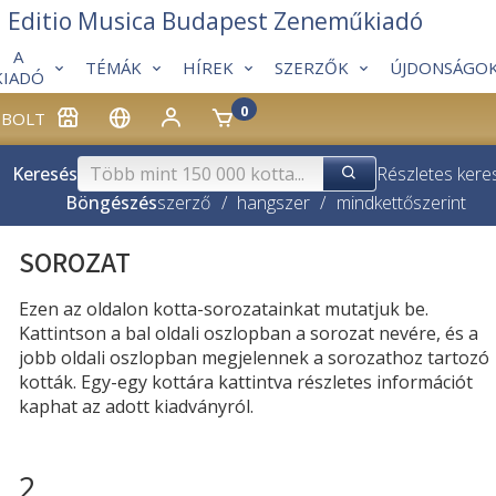
Editio Musica Budapest Zeneműkiadó
A
TÉMÁK
HÍREK
SZERZŐK
ÚJDONSÁGO
KIADÓ
0
BOLT
Keresés
Részletes kere
Böngészés
szerző
/
hangszer
/
mindkettő
szerint
SOROZAT
Ezen az oldalon kotta-sorozatainkat mutatjuk be.
Kattintson a bal oldali oszlopban a sorozat nevére, és a
jobb oldali oszlopban megjelennek a sorozathoz tartozó
kották. Egy-egy kottára kattintva részletes információt
kaphat az adott kiadványról.
2