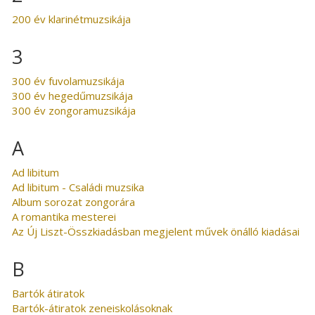
200 év klarinétmuzsikája
3
300 év fuvolamuzsikája
300 év hegedűmuzsikája
300 év zongoramuzsikája
A
Ad libitum
Ad libitum - Családi muzsika
Album sorozat zongorára
A romantika mesterei
Az Új Liszt-Összkiadásban megjelent művek önálló kiadásai
B
Bartók átiratok
Bartók-átiratok zeneiskolásoknak