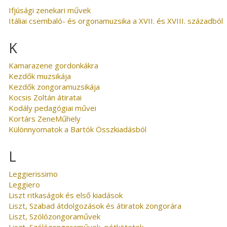
Ifjúsági zenekari művek
Itáliai csembaló- és orgonamuzsika a XVII. és XVIII. századból
K
Kamarazene gordonkákra
Kezdők muzsikája
Kezdők zongoramuzsikája
Kocsis Zoltán átiratai
Kodály pedagógiai művei
Kortárs ZeneMűhely
Különnyomatok a Bartók Összkiadásból
L
Leggierissimo
Leggiero
Liszt ritkaságok és első kiadások
Liszt, Szabad átdolgozások és átiratok zongorára
Liszt, Szólózongoraművek
Liszt, Szólózongoraművek, pótkötetek