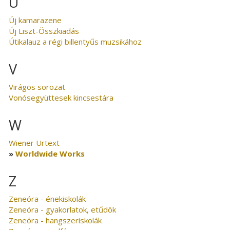
U
Új kamarazene
Új Liszt-Összkiadás
Útikalauz a régi billentyűs muzsikához
V
Virágos sorozat
Vonósegyüttesek kincsestára
W
Wiener Urtext
Worldwide Works
Z
Zeneóra - énekiskolák
Zeneóra - gyakorlatok, etűdök
Zeneóra - hangszeriskolák