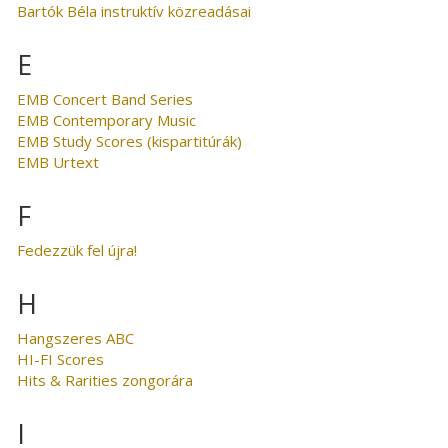
Bartók Béla instruktív közreadásai
E
EMB Concert Band Series
EMB Contemporary Music
EMB Study Scores (kispartitúrák)
EMB Urtext
F
Fedezzük fel újra!
H
Hangszeres ABC
HI-FI Scores
Hits & Rarities zongorára
I