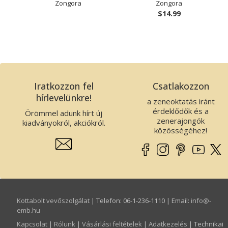
Zongora
Zongora
$14.99
Iratkozzon fel
Csatlakozzon
hírlevelünkre!
a zeneoktatás iránt
érdeklődők és a
Örömmel adunk hírt új
zenerajongók
kiadványokról, akciókról.
közösségéhez!
Kottabolt vevőszolgálat
| Telefon: 06-1-236-1110 | Email:
info­@­
emb.hu
Kapcsolat
|
Rólunk
|
Vásárlási feltételek
|
Adatkezelés
| Technikai