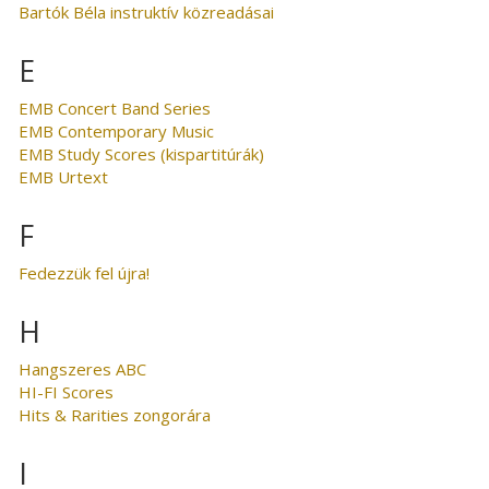
Bartók Béla instruktív közreadásai
E
EMB Concert Band Series
EMB Contemporary Music
EMB Study Scores (kispartitúrák)
EMB Urtext
F
Fedezzük fel újra!
H
Hangszeres ABC
HI-FI Scores
Hits & Rarities zongorára
I