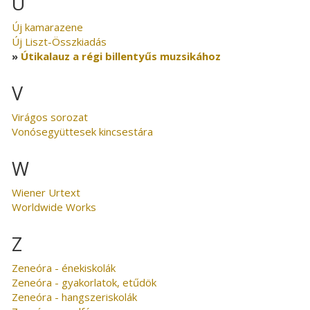
U
Új kamarazene
Új Liszt-Összkiadás
Útikalauz a régi billentyűs muzsikához
V
Virágos sorozat
Vonósegyüttesek kincsestára
W
Wiener Urtext
Worldwide Works
Z
Zeneóra - énekiskolák
Zeneóra - gyakorlatok, etűdök
Zeneóra - hangszeriskolák