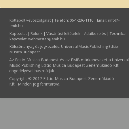
Kottabolt vevőszolgálat
| Telefon: 06-1-236-1110 | Email:
info­@­
emb.hu
Kapcsolat
|
Rólunk
|
Vásárlási feltételek
|
Adatkezelés
| Technikai
kapcsolat:
webmaster­@­emb.hu
Kölcsönanyag és jogkezelés
:
Universal Music Publishing Editio
Musica Budapest
Az Editio Musica Budapest és az EMB márkaneveket a Universal
Music Publishing Editio Musica Budapest Zeneműkiadó Kft.
engedélyével használjuk.
Copyright © 2017 Editio Musica Budapest Zeneműkiadó
Kft. Minden jog fenntartva.