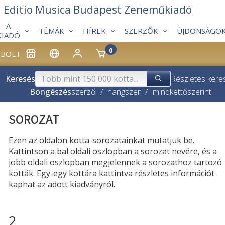
Editio Musica Budapest Zeneműkiadó
A
TÉMÁK
HÍREK
SZERZŐK
ÚJDONSÁGO
KIADÓ
0
BOLT
Keresés
Részletes kere
Böngészés
szerző
/
hangszer
/
mindkettő
szerint
SOROZAT
Ezen az oldalon kotta-sorozatainkat mutatjuk be.
Kattintson a bal oldali oszlopban a sorozat nevére, és a
jobb oldali oszlopban megjelennek a sorozathoz tartozó
kották. Egy-egy kottára kattintva részletes információt
kaphat az adott kiadványról.
2