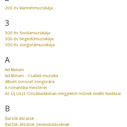
200 év klarinétmuzsikája
3
300 év fuvolamuzsikája
300 év hegedűmuzsikája
300 év zongoramuzsikája
A
Ad libitum
Ad libitum - Családi muzsika
Album sorozat zongorára
A romantika mesterei
Az Új Liszt-Összkiadásban megjelent művek önálló kiadásai
B
Bartók átiratok
Bartók-átiratok zeneiskolásoknak