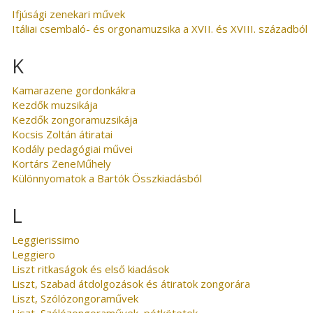
Ifjúsági zenekari művek
Itáliai csembaló- és orgonamuzsika a XVII. és XVIII. századból
K
Kamarazene gordonkákra
Kezdők muzsikája
Kezdők zongoramuzsikája
Kocsis Zoltán átiratai
Kodály pedagógiai művei
Kortárs ZeneMűhely
Különnyomatok a Bartók Összkiadásból
L
Leggierissimo
Leggiero
Liszt ritkaságok és első kiadások
Liszt, Szabad átdolgozások és átiratok zongorára
Liszt, Szólózongoraművek
Liszt, Szólózongoraművek, pótkötetek