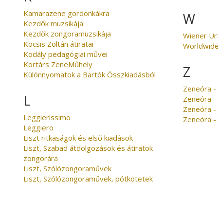
Kamarazene gordonkákra
W
Kezdők muzsikája
Kezdők zongoramuzsikája
Wiener Ur
Kocsis Zoltán átiratai
Worldwid
Kodály pedagógiai művei
Kortárs ZeneMűhely
Z
Különnyomatok a Bartók Összkiadásból
Zeneóra - 
L
Zeneóra -
Zeneóra -
Leggierissimo
Zeneóra -
Leggiero
Liszt ritkaságok és első kiadások
Liszt, Szabad átdolgozások és átiratok
zongorára
Liszt, Szólózongoraművek
Liszt, Szólózongoraművek, pótkötetek