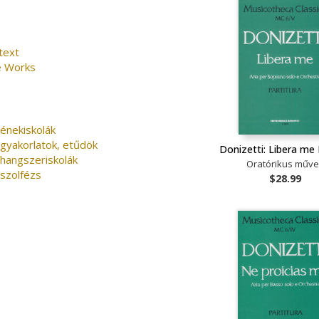
text
e Works
énekiskolák
 gyakorlatok, etűdök
Donizetti: Libera me
 hangszeriskolák
Oratórikus műv
 szolfézs
$28.99