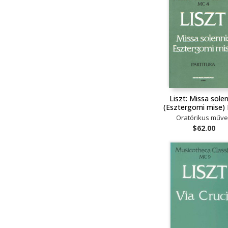
Liszt: Missa sole
(Esztergomi mise)
Oratórikus műv
$62.00