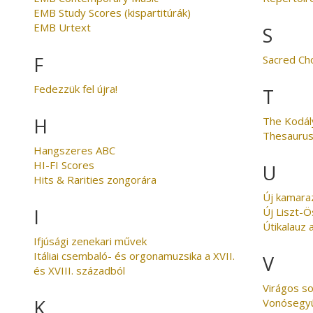
EMB Study Scores (kispartitúrák)
EMB Urtext
S
F
Sacred Ch
Fedezzük fel újra!
T
H
The Kodál
Thesaurus
Hangszeres ABC
HI-FI Scores
U
Hits & Rarities zongorára
Új kamara
I
Új Liszt-
Útikalauz 
Ifjúsági zenekari művek
Itáliai csembaló- és orgonamuzsika a XVII.
V
és XVIII. századból
Virágos s
K
Vonósegyü