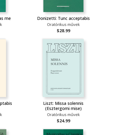
ias me
Donizetti: Tunc acceptabis
ek
Oratórikus művek
$28.99
ptabis
Liszt: Missa solennis
(Esztergomi mise)
ek
Oratórikus művek
$24.99