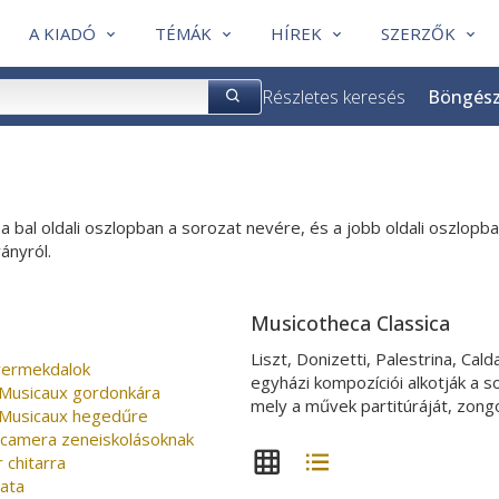
A KIADÓ
TÉMÁK
HÍREK
SZERZŐK
Részletes keresés
Böngés
 a bal oldali oszlopban a sorozat nevére, és a jobb oldali oszlo
ányról.
Musicotheca Classica
Liszt, Donizetti, Palestrina, Cal
yermekdalok
egyházi kompozíciói alkotják a so
Musicaux gordonkára
mely a művek partitúráját, zong
Musicaux hegedűre
 camera zeneiskolásoknak
 chitarra
nata