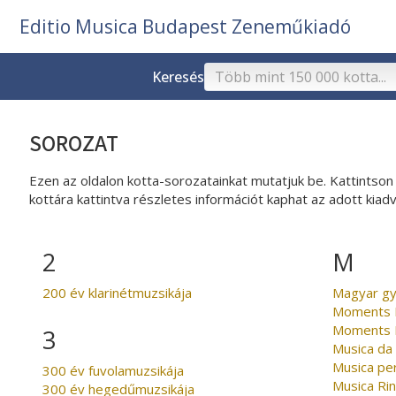
Editio Musica Budapest Zeneműkiadó
Keresés
SOROZAT
Ezen az oldalon kotta-sorozatainkat mutatjuk be. Kattintson
kottára kattintva részletes információt kaphat az adott kiadv
2
M
200 év klarinétmuzsikája
Magyar g
Moments 
Moments 
3
Musica da
Musica per
300 év fuvolamuzsikája
Musica Ri
300 év hegedűmuzsikája