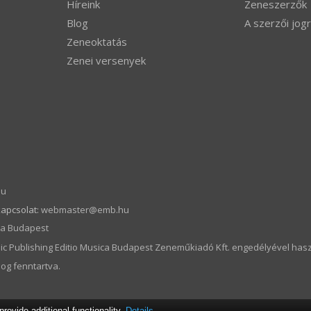
Híreink
Zeneszerzők
Blog
A szerzői jogr
Zeneoktatás
Zenei versenyek
hu
kapcsolat:
webmaster­@­emb.hu
ica Budapest
c Publishing Editio Musica Budapest Zeneműkiadó Kft. engedélyével hasz
og fenntartva.
ovide additional functionality.
Details