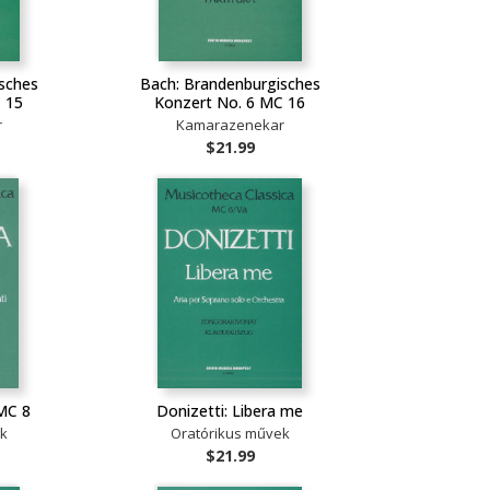
sches
Bach: Brandenburgisches
 15
Konzert No. 6 MC 16
r
Kamarazenekar
$21.99
 MC 8
Donizetti: Libera me
ek
Oratórikus művek
$21.99