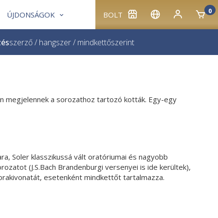
0
ÚJDONSÁGOK
BOLT
zés
szerző
/
hangszer
/
mindkettő
szerint
pban megjelennek a sorozathoz tartozó kották. Egy-egy
dara, Soler klasszikussá vált oratóriumai és nagyobb
rozatot (J.S.Bach Brandenburgi versenyei is ide kerültek),
orakivonatát, esetenként mindkettőt tartalmazza.