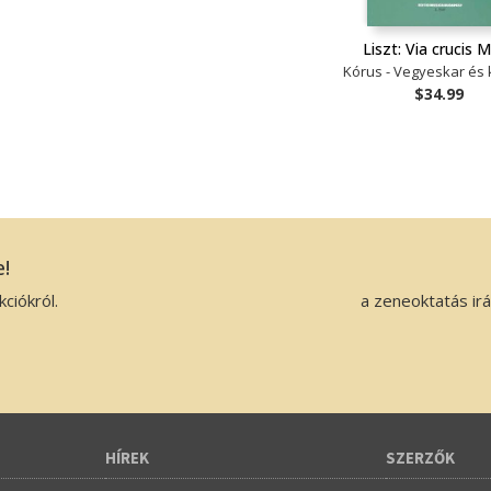
Liszt: Via crucis 
Kórus - Vegyeskar és 
$34.99
e!
ciókról.
a zeneoktatás ir
HÍREK
SZERZŐK