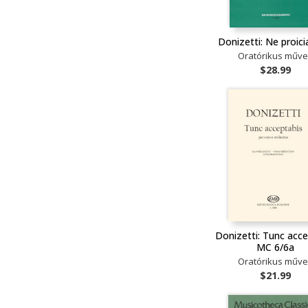
Donizetti: Ne proic
Oratórikus műv
$28.99
Donizetti: Tunc acce
MC 6/6a
Oratórikus műv
$21.99