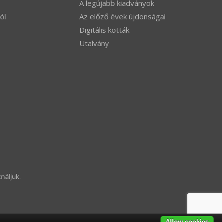
A legújabb kiadványok
ól
Az előző évek újdonságai
Digitális kották
Utalvány
náljuk.
Allow cookies