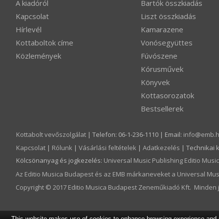
A kiadóról
Bartók összkiadás
Kapcsolat
Liszt összkiadás
Hírlevél
Kamarazene
Kottaboltok címe
Vonósegyüttes
Közlemények
Fúvószene
Kórusművek
Könyvek
Kottasorozatok
Bestsellerek
Kottabolt vevőszolgálat
| Telefon: 06-1-236-1110 | Email:
info­@­emb.
Kapcsolat
|
Rólunk
|
Vásárlási feltételek
|
Adatkezelés
| Technikai 
Kölcsönanyag és jogkezelés
:
Universal Music Publishing Editio Mus
Az Editio Musica Budapest és az EMB márkaneveket a Universal Musi
Copyright © 2017 Editio Musica Budapest Zeneműkiadó Kft. Minden j
This website makes use of cookies to enhance browsing experience and pr