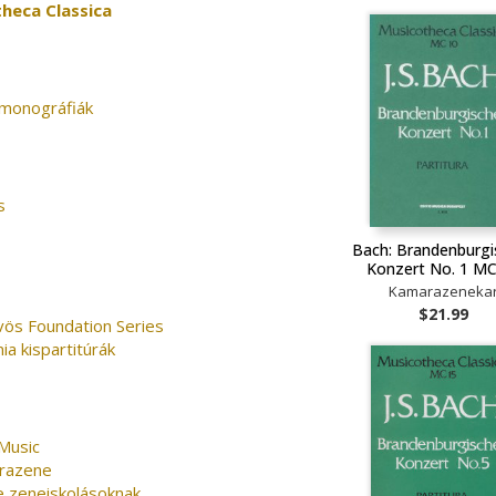
heca Classica
monográfiák
s
Bach: Brandenburgi
Konzert No. 1 MC
Kamarazeneka
$21.99
vös Foundation Series
ia kispartitúrák
Music
razene
e zeneiskolásoknak