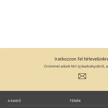
Iratkozzon fel hírlevelünkr
Örömmel adunk hírt új kiadványokról, ak
A KIADÓ
TÉMÁK