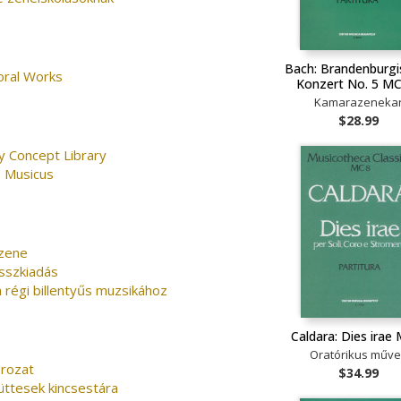
Bach: Brandenburgi
oral Works
Konzert No. 5 MC
Kamarazeneka
$28.99
y Concept Library
 Musicus
zene
Összkiadás
a régi billentyűs muzsikához
Caldara: Dies irae
Oratórikus műv
orozat
$34.99
ttesek kincsestára