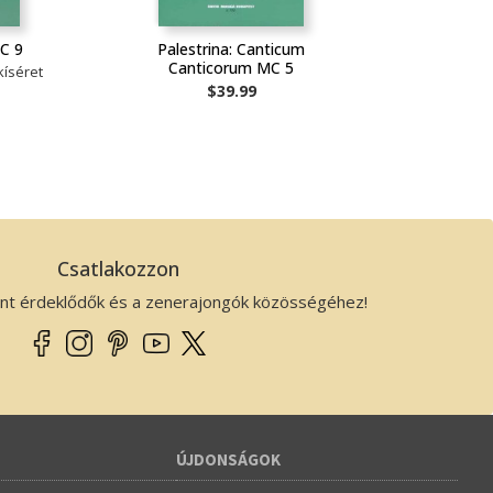
MC 9
Palestrina: Canticum
Canticorum MC 5
kíséret
$39.99
Csatlakozzon
ánt érdeklődők és a zenerajongók közösségéhez!
ÚJDONSÁGOK