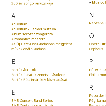
Musicot
300 év zongoramuzsikája
N
A
Népzenei 
Ad libitum
Ad libitum - Családi muzsika
O
Album sorozat zongorára
A romantika mesterei
Az Új Liszt-Összkiadásban megjelent
Opera Hit
művek önálló kiadásai
Orpheus
B
P
Bartók átiratok
Péter Eöt
Bartók-átiratok zeneiskolásoknak
Philharmon
Bartók Béla instruktív közreadásai
R
E
Recorder 
EMB Concert Band Series
Régi kama
EMB Contemporary Music
Repertoir