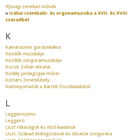
Ifjúsági zenekari művek
Itáliai csembaló- és orgonamuzsika a XVII. és XVIII.
századból
K
Kamarazene gordonkákra
Kezdők muzsikája
Kezdők zongoramuzsikája
Kocsis Zoltán átiratai
Kodály pedagógiai művei
Kortárs ZeneMűhely
Különnyomatok a Bartók Összkiadásból
L
Leggierissimo
Leggiero
Liszt ritkaságok és első kiadások
Liszt, Szabad átdolgozások és átiratok zongorára
Liszt, Szólózongoraművek