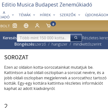
Editio Musica Budapest Zeneműkiadó
A
TÉMÁK
HÍREK
SZERZŐK
ÚJDONSÁGO
KIADÓ
0
BOLT
Keresés
Részletes kere
Böngészés
szerző
/
hangszer
/
mindkettő
szerint
SOROZAT
Ezen az oldalon kotta-sorozatainkat mutatjuk be.
Kattintson a bal oldali oszlopban a sorozat nevére, és a
jobb oldali oszlopban megjelennek a sorozathoz tartozó
kották. Egy-egy kottára kattintva részletes információt
kaphat az adott kiadványról.
2