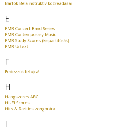
Bartók Béla instruktív közreadásai
E
EMB Concert Band Series
EMB Contemporary Music
EMB Study Scores (kispartitúrák)
EMB Urtext
F
Fedezzük fel újra!
H
Hangszeres ABC
HI-FI Scores
Hits & Rarities zongorára
I