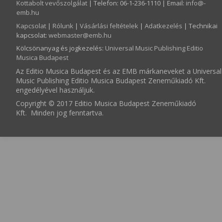
Kottabolt vevőszolgálat
| Telefon: 06-1-236-1110 | Email:
info­@­
emb.hu
Kapcsolat
|
Rólunk
|
Vásárlási feltételek
|
Adatkezelés
| Technikai
kapcsolat:
webmaster­@­emb.hu
Kölcsönanyag és jogkezelés
:
Universal Music Publishing Editio
Musica Budapest
Az Editio Musica Budapest és az EMB márkaneveket a Universal
Music Publishing Editio Musica Budapest Zeneműkiadó Kft.
engedélyével használjuk.
Copyright © 2017 Editio Musica Budapest Zeneműkiadó
Kft. Minden jog fenntartva.