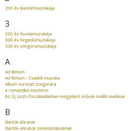
200 év klarinétmuzsikája
3
300 év fuvolamuzsikája
300 év hegedűmuzsikája
300 év zongoramuzsikája
A
Ad libitum
Ad libitum - Családi muzsika
Album sorozat zongorára
A romantika mesterei
Az Új Liszt-Összkiadásban megjelent művek önálló kiadásai
B
Bartók átiratok
Bartók-átiratok zeneiskolásoknak