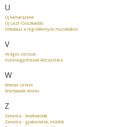
U
Új kamarazene
Új Liszt-Összkiadás
Útikalauz a régi billentyűs muzsikához
V
Virágos sorozat
Vonósegyüttesek kincsestára
W
Wiener Urtext
Worldwide Works
Z
Zeneóra - énekiskolák
Zeneóra - gyakorlatok, etűdök