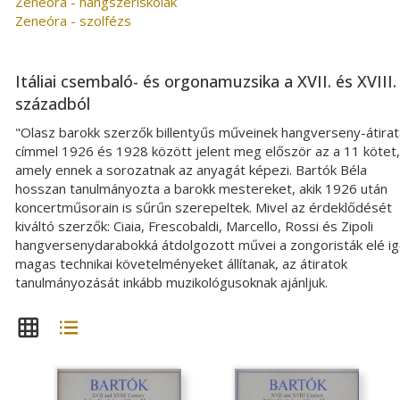
Zeneóra - hangszeriskolák
Zeneóra - szolfézs
Itáliai csembaló- és orgonamuzsika a XVII. és XVIII.
századból
"Olasz barokk szerzők billentyűs műveinek hangverseny-átirat
címmel 1926 és 1928 között jelent meg először az a 11 kötet,
amely ennek a sorozatnak az anyagát képezi. Bartók Béla
hosszan tanulmányozta a barokk mestereket, akik 1926 után
koncertműsorain is sűrűn szerepeltek. Mivel az érdeklődését
kiváltó szerzők: Ciaia, Frescobaldi, Marcello, Rossi és Zipoli
hangversenydarabokká átdolgozott művei a zongoristák elé i
magas technikai követelményeket állítanak, az átiratok
tanulmányozását inkább muzikológusoknak ajánljuk.