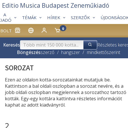
Editio Musica Budapest Zeneműkiadó
A
TÉMÁK
HÍREK
SZERZŐK
ÚJDONSÁGO
KIADÓ
0
BOLT
Keresés
Részletes kere
Böngészés
szerző
/
hangszer
/
mindkettő
szerint
SOROZAT
Ezen az oldalon kotta-sorozatainkat mutatjuk be.
Kattintson a bal oldali oszlopban a sorozat nevére, és a
jobb oldali oszlopban megjelennek a sorozathoz tartozó
kották. Egy-egy kottára kattintva részletes információt
kaphat az adott kiadványról.
2