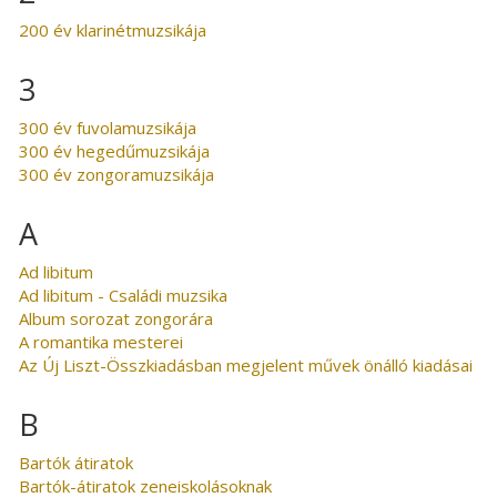
200 év klarinétmuzsikája
3
300 év fuvolamuzsikája
300 év hegedűmuzsikája
300 év zongoramuzsikája
A
Ad libitum
Ad libitum - Családi muzsika
Album sorozat zongorára
A romantika mesterei
Az Új Liszt-Összkiadásban megjelent művek önálló kiadásai
B
Bartók átiratok
Bartók-átiratok zeneiskolásoknak