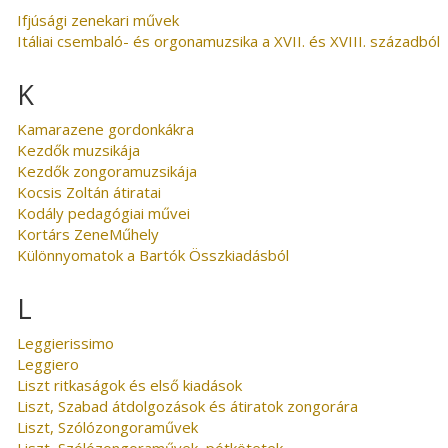
Ifjúsági zenekari művek
Itáliai csembaló- és orgonamuzsika a XVII. és XVIII. századból
K
Kamarazene gordonkákra
Kezdők muzsikája
Kezdők zongoramuzsikája
Kocsis Zoltán átiratai
Kodály pedagógiai művei
Kortárs ZeneMűhely
Különnyomatok a Bartók Összkiadásból
L
Leggierissimo
Leggiero
Liszt ritkaságok és első kiadások
Liszt, Szabad átdolgozások és átiratok zongorára
Liszt, Szólózongoraművek
Liszt, Szólózongoraművek, pótkötetek