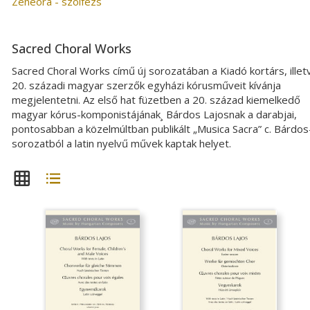
Zeneóra - szolfézs
Sacred Choral Works
Sacred Choral Works című új sorozatában a Kiadó kortárs, illet
20. századi magyar szerzők egyházi kórusműveit kívánja
megjelentetni. Az első hat füzetben a 20. század kiemelkedő
magyar kórus-komponistájának¸ Bárdos Lajosnak a darabjai,
pontosabban a közelmúltban publikált „Musica Sacra” c. Bárdos
sorozatból a latin nyelvű művek kaptak helyet.