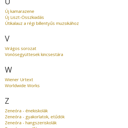
U
Új kamarazene
Új Liszt-Összkiadás
Útikalauz a régi billentyűs muzsikához
V
Virágos sorozat
Vonósegyüttesek kincsestára
W
Wiener Urtext
Worldwide Works
Z
Zeneóra - énekiskolák
Zeneóra - gyakorlatok, etűdök
Zeneóra - hangszeriskolák