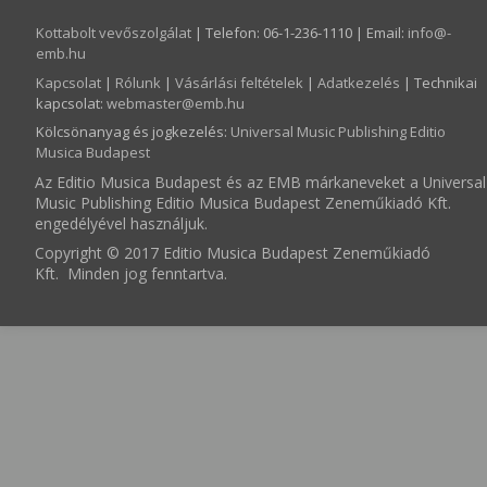
Kottabolt vevőszolgálat
| Telefon: 06-1-236-1110 | Email:
info­@­
emb.hu
Kapcsolat
|
Rólunk
|
Vásárlási feltételek
|
Adatkezelés
| Technikai
kapcsolat:
webmaster­@­emb.hu
Kölcsönanyag és jogkezelés
:
Universal Music Publishing Editio
Musica Budapest
Az Editio Musica Budapest és az EMB márkaneveket a Universal
Music Publishing Editio Musica Budapest Zeneműkiadó Kft.
engedélyével használjuk.
Copyright © 2017 Editio Musica Budapest Zeneműkiadó
Kft. Minden jog fenntartva.