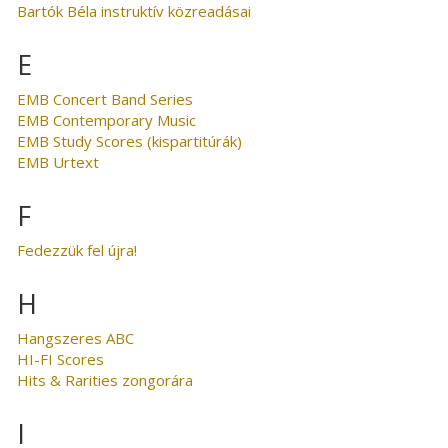
Bartók Béla instruktív közreadásai
E
EMB Concert Band Series
EMB Contemporary Music
EMB Study Scores (kispartitúrák)
EMB Urtext
F
Fedezzük fel újra!
H
Hangszeres ABC
HI-FI Scores
Hits & Rarities zongorára
I