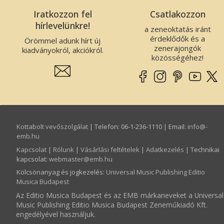
Iratkozzon fel
Csatlakozzon
hírlevelünkre!
a zeneoktatás iránt
érdeklődők és a
Örömmel adunk hírt új
zenerajongók
kiadványokról, akciókról.
közösségéhez!
Kottabolt vevőszolgálat
| Telefon: 06-1-236-1110 | Email:
info­@­
emb.hu
Kapcsolat
|
Rólunk
|
Vásárlási feltételek
|
Adatkezelés
| Technikai
kapcsolat:
webmaster­@­emb.hu
Kölcsönanyag és jogkezelés
:
Universal Music Publishing Editio
Musica Budapest
Az Editio Musica Budapest és az EMB márkaneveket a Universal
Music Publishing Editio Musica Budapest Zeneműkiadó Kft.
engedélyével használjuk.