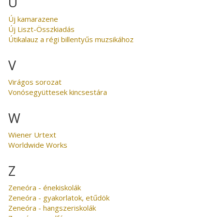
U
Új kamarazene
Új Liszt-Összkiadás
Útikalauz a régi billentyűs muzsikához
V
Virágos sorozat
Vonósegyüttesek kincsestára
W
Wiener Urtext
Worldwide Works
Z
Zeneóra - énekiskolák
Zeneóra - gyakorlatok, etűdök
Zeneóra - hangszeriskolák