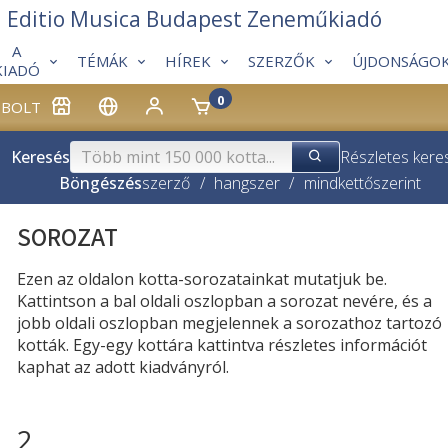
Editio Musica Budapest Zeneműkiadó
A
TÉMÁK
HÍREK
SZERZŐK
ÚJDONSÁGO
KIADÓ
0
BOLT
Keresés
Részletes kere
Böngészés
szerző
/
hangszer
/
mindkettő
szerint
SOROZAT
Ezen az oldalon kotta-sorozatainkat mutatjuk be.
Kattintson a bal oldali oszlopban a sorozat nevére, és a
jobb oldali oszlopban megjelennek a sorozathoz tartozó
kották. Egy-egy kottára kattintva részletes információt
kaphat az adott kiadványról.
2