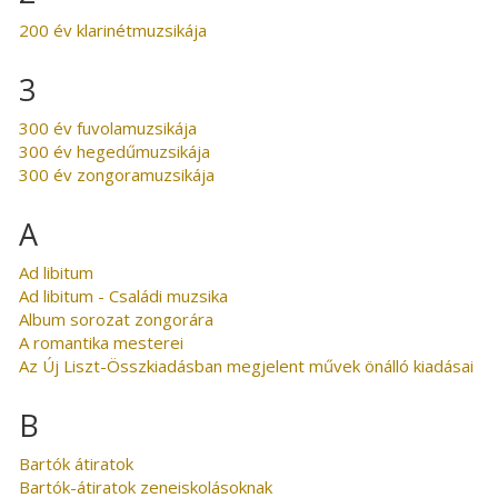
200 év klarinétmuzsikája
3
300 év fuvolamuzsikája
300 év hegedűmuzsikája
300 év zongoramuzsikája
A
Ad libitum
Ad libitum - Családi muzsika
Album sorozat zongorára
A romantika mesterei
Az Új Liszt-Összkiadásban megjelent művek önálló kiadásai
B
Bartók átiratok
Bartók-átiratok zeneiskolásoknak