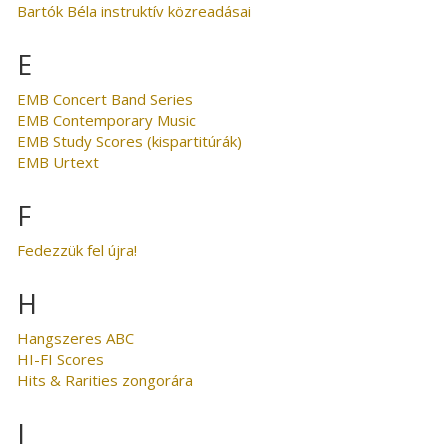
Bartók Béla instruktív közreadásai
E
EMB Concert Band Series
EMB Contemporary Music
EMB Study Scores (kispartitúrák)
EMB Urtext
F
Fedezzük fel újra!
H
Hangszeres ABC
HI-FI Scores
Hits & Rarities zongorára
I