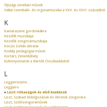
Ifjúsági zenekari művek
Itáliai csembaló- és orgonamuzsika a XVII. és XVIII. századból
K
Kamarazene gordonkákra
Kezdők muzsikája
Kezdők zongoramuzsikája
Kocsis Zoltán átiratai
Kodály pedagógiai művei
Kortárs ZeneMűhely
Különnyomatok a Bartók Összkiadásból
L
Leggierissimo
Leggiero
Liszt ritkaságok és első kiadások
Liszt, Szabad átdolgozások és átiratok zongorára
Liszt, Szólózongoraművek
Liszt, Szólózongoraművek, pótkötetek