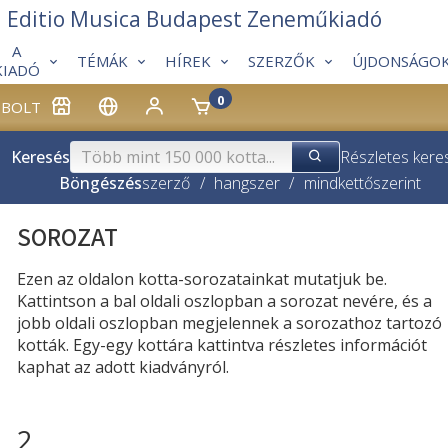
Editio Musica Budapest Zeneműkiadó
A
TÉMÁK
HÍREK
SZERZŐK
ÚJDONSÁGO
KIADÓ
0
BOLT
Keresés
Részletes kere
Böngészés
szerző
/
hangszer
/
mindkettő
szerint
SOROZAT
Ezen az oldalon kotta-sorozatainkat mutatjuk be.
Kattintson a bal oldali oszlopban a sorozat nevére, és a
jobb oldali oszlopban megjelennek a sorozathoz tartozó
kották. Egy-egy kottára kattintva részletes információt
kaphat az adott kiadványról.
2