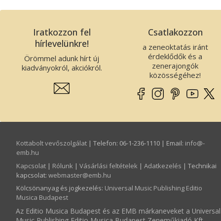
Iratkozzon fel
Csatlakozzon
hírlevelünkre!
a zeneoktatás iránt
érdeklődők és a
Örömmel adunk hírt új
zenerajongók
kiadványokról, akciókról.
közösségéhez!
Kottabolt vevőszolgálat
| Telefon: 06-1-236-1110 | Email:
info­@­
emb.hu
Kapcsolat
|
Rólunk
|
Vásárlási feltételek
|
Adatkezelés
| Technikai
kapcsolat:
webmaster­@­emb.hu
Kölcsönanyag és jogkezelés
:
Universal Music Publishing Editio
Musica Budapest
Az Editio Musica Budapest és az EMB márkaneveket a Universal
Music Publishing Editio Musica Budapest Zeneműkiadó Kft.