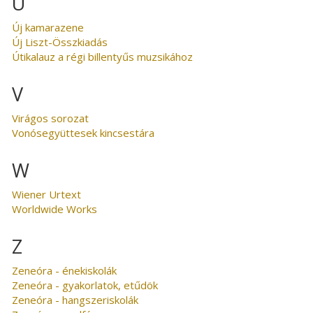
U
Új kamarazene
Új Liszt-Összkiadás
Útikalauz a régi billentyűs muzsikához
V
Virágos sorozat
Vonósegyüttesek kincsestára
W
Wiener Urtext
Worldwide Works
Z
Zeneóra - énekiskolák
Zeneóra - gyakorlatok, etűdök
Zeneóra - hangszeriskolák