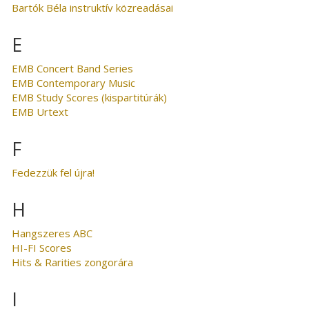
Bartók Béla instruktív közreadásai
E
EMB Concert Band Series
EMB Contemporary Music
EMB Study Scores (kispartitúrák)
EMB Urtext
F
Fedezzük fel újra!
H
Hangszeres ABC
HI-FI Scores
Hits & Rarities zongorára
I