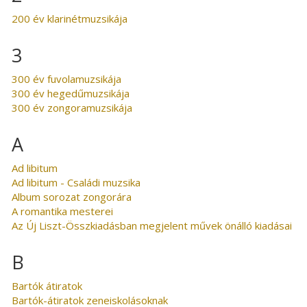
200 év klarinétmuzsikája
3
300 év fuvolamuzsikája
300 év hegedűmuzsikája
300 év zongoramuzsikája
A
Ad libitum
Ad libitum - Családi muzsika
Album sorozat zongorára
A romantika mesterei
Az Új Liszt-Összkiadásban megjelent művek önálló kiadásai
B
Bartók átiratok
Bartók-átiratok zeneiskolásoknak