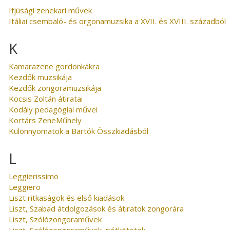
Ifjúsági zenekari művek
Itáliai csembaló- és orgonamuzsika a XVII. és XVIII. századból
K
Kamarazene gordonkákra
Kezdők muzsikája
Kezdők zongoramuzsikája
Kocsis Zoltán átiratai
Kodály pedagógiai művei
Kortárs ZeneMűhely
Különnyomatok a Bartók Összkiadásból
L
Leggierissimo
Leggiero
Liszt ritkaságok és első kiadások
Liszt, Szabad átdolgozások és átiratok zongorára
Liszt, Szólózongoraművek
Liszt, Szólózongoraművek, pótkötetek