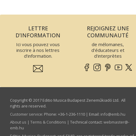
LETTRE
REJOIGNEZ UNE
D’INFORMATION
COMMUNAUTÉ
Ici vous pouvez vous
de mélomanes,
inscrire à nos lettres
d'éducateurs et
d’information.
d'interprètes
Copyright © 2017 Editio Musica Budapest Zeneműkiadó Ltd. All
rights are reserved.
Customer service
:
Phone: +36-1-236-1110 | Email:
info­@­emb.hu
About us
|
Terms & Conditions
| Technical contact:
webmaster­@­
emb.hu