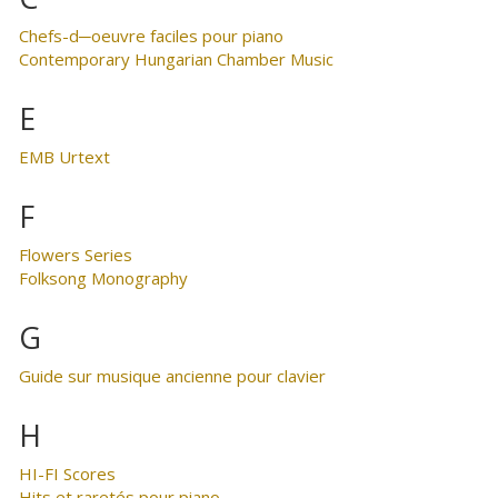
Chefs-d─oeuvre faciles pour piano
Contemporary Hungarian Chamber Music
E
EMB Urtext
F
Flowers Series
Folksong Monography
G
Guide sur musique ancienne pour clavier
H
HI-FI Scores
Hits et raretés pour piano