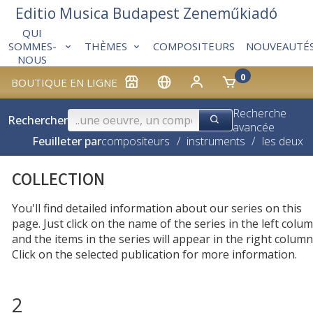
Editio Musica Budapest Zeneműkiadó
QUI
THÈMES
COMPOSITEURS
NOUVEAUTÉ
SOMMES-
NOUS
0
BOUTIQUE EN LIGNE
Recherche
Rechercher
avancée
Feuilleter par
compositeurs
/
instruments
/
les deux
COLLECTION
You'll find detailed information about our series on this
page. Just click on the name of the series in the left colum
and the items in the series will appear in the right column
Click on the selected publication for more information.
2