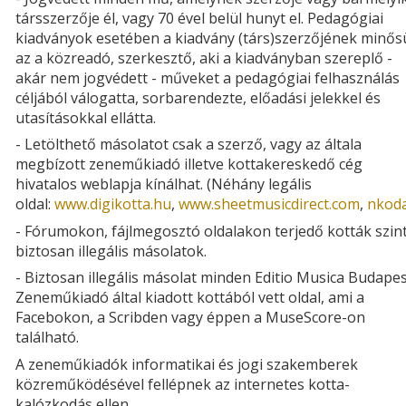
társszerzője él, vagy 70 ével belül hunyt el. Pedagógiai
kiadványok esetében a kiadvány (társ)szerzőjének minős
az a közreadó, szerkesztő, aki a kiadványban szereplő -
akár nem jogvédett - műveket a pedagógiai felhasználás
céljából válogatta, sorbarendezte, előadási jelekkel és
utasításokkal ellátta.
- Letölthető másolatot csak a szerző, vagy az általa
megbízott zeneműkiadó illetve kottakereskedő cég
hivatalos weblapja kínálhat. (Néhány legális
oldal:
www.digikotta.hu
,
www.sheetmusicdirect.com
,
nkod
- Fórumokon, fájlmegosztó oldalakon terjedő kották szin
biztosan illegális másolatok.
- Biztosan illegális másolat minden Editio Musica Budape
Zeneműkiadó által kiadott kottából vett oldal, ami a
Facebokon, a Scribden vagy éppen a MuseScore-on
található.
A zeneműkiadók informatikai és jogi szakemberek
közreműködésével fellépnek az internetes kotta-
kalózkodás ellen.