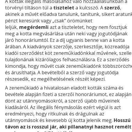
A kották illegális másolásához való hozzáállásunkban a
törvényi tiltáson túl a
tisztelet
a kulcsszó. A
szerző
,
akinek a művét előadva tanulunk, tanítunk, sikert aratun
pénzt keresünk vagy „csak” örömünket
leljük,
megérdemli
azt a tiszteletet, hogy nem fosztjuk
meg a kotta megvásárlása után neki vagy jogutódjának
járó honoráriumtól. Ez a díj ugyanis benne van a kotta
árában. A kiadványok szerzője, szerkesztője, közreadója
kiadói szerződést köt zeneműkiadónkkal művének, szell
tulajdonának kizárólagos felhasználásra. Ez a szerződés
kimondja, hogy művét csak zeneműkiadónk többszörözhe
és árusíthatja. A bevételből a szerző vagy jogutódja
részesedik, ez megélhetésének részét képezi.
A zeneműkiadó a hivatalosan eladott kották száma és
bevétele alapján fizeti a szerzői honoráriumot, ez alapján
dönt az utánnyomásokról, a szerző újabb műveinek
kiadásáról. Az illegális fénymásolás ezért végül is azt
eredményezi, hogy ritkulnak és drágulnak az
utánnyomások és kevesebb új kotta jelenik meg.
Hosszú
távon az is rosszul jár, aki pillanatnyi hasznot remélt