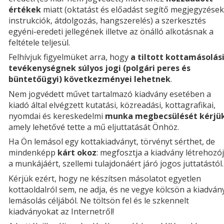
értékek
miatt (oktatást és előadást segítő megjegyzések
instrukciók, átdolgozás, hangszerelés) a szerkesztés
egyéni-eredeti jellegének illetve az önálló alkotásnak a
feltétele teljesül.
Felhívjuk figyelmüket arra, hogy
a tiltott kottamásolás
tevékenységnek súlyos jogi (polgári peres és
büntetőügyi) következményei lehetnek
.
Nem jogvédett művet tartalmazó kiadvány esetében a
kiadó által elvégzett kutatási, közreadási, kottagrafikai,
nyomdai és kereskedelmi
munka megbecsülését kérjü
amely lehetővé tette a mű eljuttatását Önhöz.
Ha Ön lemásol egy kottakiadványt, törvényt sérthet, de
mindenképp
kárt okoz
: megfosztja a kiadvány létrehozój
a munkájáért, szellemi tulajdonáért járó jogos juttatástól.
Kérjük ezért, hogy ne készítsen másolatot egyetlen
kottaoldalról sem, ne adja, és ne vegye kölcsön a kiadván
lemásolás céljából. Ne töltsön fel és le szkennelt
kiadványokat az Internetről!