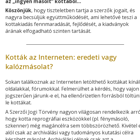
az „ingyen másolt” kottából…
Köszönjük
, hogy tiszteletben tartja a szerzők jogait, és
nagyra becsüljük együttműködését, ami lehetővé teszi a
kottakiadás fennmaradását, fejlődését, a kiadványok
árának elfogadható szinten tartását.
Kották az Interneten: eredeti vagy
kalózmásolat?
Sokan találkoznak az Interneten letölthető kottákat kíná
oldalakkal, fórumokkal. Felmerülhet a kérdés, hogy vajon
jogszerűen járunk-e el, ha ellenőrizetlen forrásból töltün
le kottákat.
A Szerzői Jogi Törvény nagyon világosan rendelkezik arró
hogy kotta reprográfiai eszközökkel (pl. fénymásoló,
szkenner) még magáncélra sem többszörözhető. Kivétel 
alól csak az archiválási vagy tudományos kutatási célra
készített másolat. Archiválási célnak csak azt a