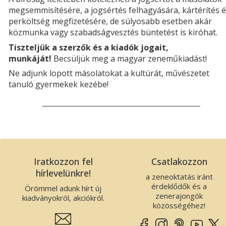
megsemmisítésére, a jogsértés felhagyására, kártérítés 
perköltség megfizetésére, de súlyosabb esetben akár
közmunka vagy szabadságvesztés büntetést is kiróhat.
Tiszteljük a szerzők és a kiadók jogait,
munkáját!
Becsüljük meg a magyar zeneműkiadást!
Ne adjunk lopott másolatokat a kultúrát, művészetet
tanuló gyermekek kezébe!
Iratkozzon fel
Csatlakozzon
hírlevelünkre!
a zeneoktatás iránt
érdeklődők és a
Örömmel adunk hírt új
zenerajongók
kiadványokról, akciókról.
közösségéhez!