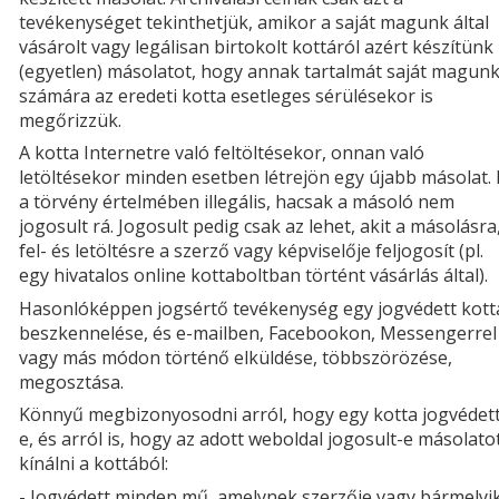
tevékenységet tekinthetjük, amikor a saját magunk által
vásárolt vagy legálisan birtokolt kottáról azért készítünk
(egyetlen) másolatot, hogy annak tartalmát saját magun
számára az eredeti kotta esetleges sérülésekor is
megőrizzük.
A kotta Internetre való feltöltésekor, onnan való
letöltésekor minden esetben létrejön egy újabb másolat. 
a törvény értelmében illegális, hacsak a másoló nem
jogosult rá. Jogosult pedig csak az lehet, akit a másolásra
fel- és letöltésre a szerző vagy képviselője feljogosít (pl.
egy hivatalos online kottaboltban történt vásárlás által).
Hasonlóképpen jogsértő tevékenység egy jogvédett kott
beszkennelése, és e-mailben, Facebookon, Messengerrel
vagy más módon történő elküldése, többszörözése,
megosztása.
Könnyű megbizonyosodni arról, hogy egy kotta jogvédet
e, és arról is, hogy az adott weboldal jogosult-e másolato
kínálni a kottából:
- Jogvédett minden mű, amelynek szerzője vagy bármelyi