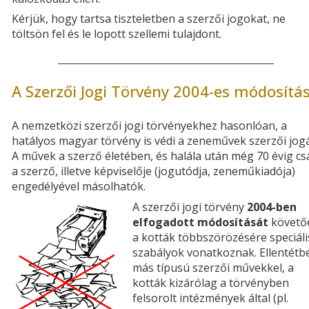
Kérjük, hogy tartsa tiszteletben a szerzői jogokat, ne
töltsön fel és le lopott szellemi tulajdont.
A Szerzői Jogi Törvény 2004-es módosítá
A nemzetközi szerzői jogi törvényekhez hasonlóan, a
hatályos magyar törvény is védi a zeneművek szerzői jogá
A művek a szerző életében, és halála után még 70 évig cs
a szerző, illetve képviselője (jogutódja, zeneműkiadója)
engedélyével másolhatók.
A szerzői jogi törvény
2004-ben
elfogadott módosítását
követő
a kották többszörözésére speciáli
szabályok vonatkoznak. Ellentétb
más típusú szerzői művekkel, a
kották kizárólag a törvényben
felsorolt intézmények által (pl.