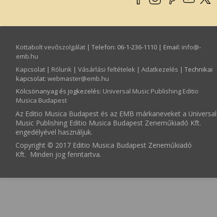
Kottabolt vevőszolgálat
| Telefon: 06-1-236-1110 | Email:
info­@­
emb.hu
Kapcsolat
|
Rólunk
|
Vásárlási feltételek
|
Adatkezelés
| Technikai
kapcsolat:
webmaster­@­emb.hu
Kölcsönanyag és jogkezelés
:
Universal Music Publishing Editio
Musica Budapest
Az Editio Musica Budapest és az EMB márkaneveket a Universal
Music Publishing Editio Musica Budapest Zeneműkiadó Kft.
engedélyével használjuk.
Copyright © 2017 Editio Musica Budapest Zeneműkiadó
Kft. Minden jog fenntartva.