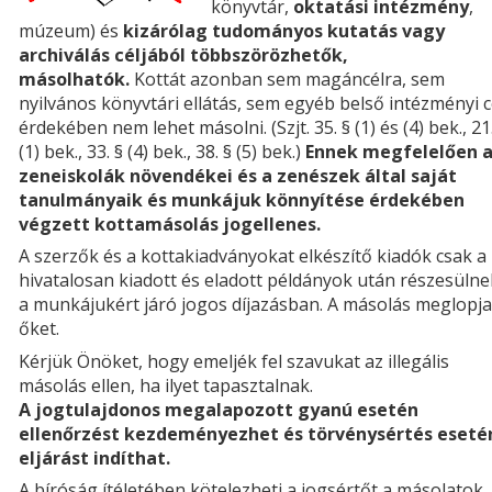
könyvtár,
oktatási intézmény
,
múzeum) és
kizárólag tudományos kutatás vagy
archiválás céljából többszörözhetők,
másolhatók.
Kottát azonban sem magáncélra, sem
nyilvános könyvtári ellátás, sem egyéb belső intézményi c
érdekében nem lehet másolni. (Szjt. 35. § (1) és (4) bek., 21
(1) bek., 33. § (4) bek., 38. § (5) bek.)
Ennek megfelelően 
zeneiskolák növendékei és a zenészek által saját
tanulmányaik és munkájuk könnyítése érdekében
végzett kottamásolás jogellenes.
A szerzők és a kottakiadványokat elkészítő kiadók csak a
hivatalosan kiadott és eladott példányok után részesülne
a munkájukért járó jogos díjazásban. A másolás meglopja
őket.
Kérjük Önöket, hogy emeljék fel szavukat az illegális
másolás ellen, ha ilyet tapasztalnak.
A jogtulajdonos megalapozott gyanú esetén
ellenőrzést kezdeményezhet és törvénysértés eseté
eljárást indíthat.
A bíróság ítéletében kötelezheti a jogsértőt a másolatok