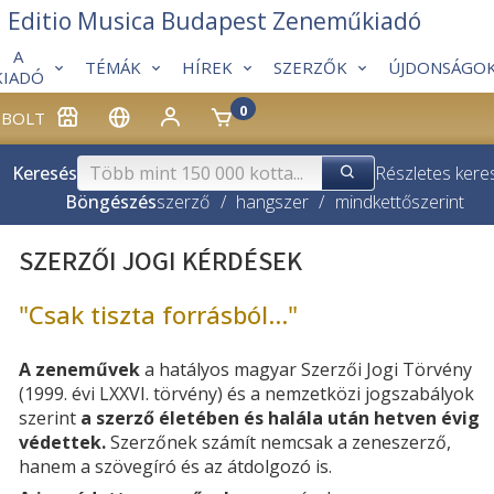
Editio Musica Budapest Zeneműkiadó
A
TÉMÁK
HÍREK
SZERZŐK
ÚJDONSÁGO
KIADÓ
0
BOLT
Keresés
Részletes kere
Böngészés
szerző
/
hangszer
/
mindkettő
szerint
SZERZŐI JOGI KÉRDÉSEK
"Csak tiszta forrásból..."
A zeneművek
a hatályos magyar Szerzői Jogi Törvény
(1999. évi LXXVI. törvény) és a nemzetközi jogszabályok
szerint
a szerző életében és halála után hetven évig
védettek.
Szerzőnek számít nemcsak a zeneszerző,
hanem a szövegíró és az átdolgozó is.