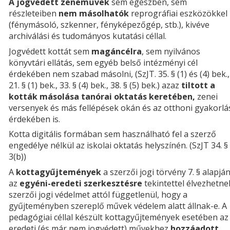
A jogvédett zeneművek
sem egészben, sem
részleteiben
nem másolhatók
reprográfiai eszközökkel
(fénymásoló, szkenner, fényképezőgép, stb.), kivéve
archiválási és tudományos kutatási céllal.
Jogvédett kottát sem
magáncélra
, sem nyilvános
könyvtári ellátás, sem egyéb belső intézményi cél
érdekében nem szabad másolni, (SzJT. 35. § (1) és (4) bek.,
21. § (1) bek., 33. § (4) bek., 38. § (5) bek.) azaz
tiltott a
kották másolása tanórai oktatás keretében,
zenei
versenyek és más fellépések okán és az otthoni gyakorlá
érdekében is.
Kotta digitális formában sem használható fel a szerző
engedélye nélkül az iskolai oktatás helyszínén. (SzJT 34. §
3(b))
A
kottagyűjtemények
a szerzői jogi törvény 7. § alapjá
az
egyéni-eredeti szerkesztésre
tekintettel élvezhetne
szerzői jogi védelmet attól függetlenül, hogy a
gyűjteményben szereplő művek védelem alatt állnak-e. A
pedagógiai céllal készült kottagyűjtemények esetében az
eredeti (és már nem jogvédett) művekhez
hozzáadott