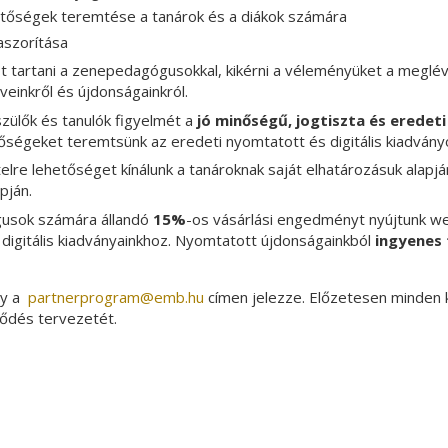
tőségek teremtése a tanárok és a diákok számára
zaszorítása
 tartani a zenepedagógusokkal, kikérni a véleményüket a meglév
veinkről és újdonságainkról.
 szülők és tanulók figyelmét a
jó minőségű, jogtiszta és eredeti
ségeket teremtsünk az eredeti nyomtatott és digitális kiadván
re lehetőséget kínálunk a tanároknak saját elhatározásuk alapján
pján.
usok számára állandó
15%
-os vásárlási engedményt nyújtunk w
digitális kiadványainkhoz. Nyomtatott újdonságainkból
ingyenes 
gy a
partnerprogram­@­emb.hu
címen jelezze. Előzetesen minden
ződés tervezetét.