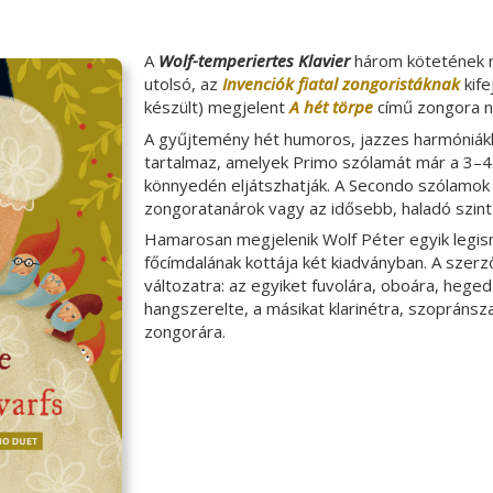
A
Wolf-temperiertes Klavier
három kötetének n
utolsó, az
Invenciók fiatal zongoristáknak
kif
készült) megjelent
A hét törpe
című zongora n
A gyűjtemény hét humoros, jazzes harmóniákka
tartalmaz, amelyek Primo szólamát már a 3–4.
könnyedén eljátszhatják. A Secondo szólamok
zongoratanárok vagy az idősebb, haladó szint
Hamarosan megjelenik Wolf Péter egyik legis
főcímdalának kottája két kiadványban. A szerz
változatra: az egyiket fuvolára, oboára, hege
hangszerelte, a másikat klarinétra, szopráns
zongorára.