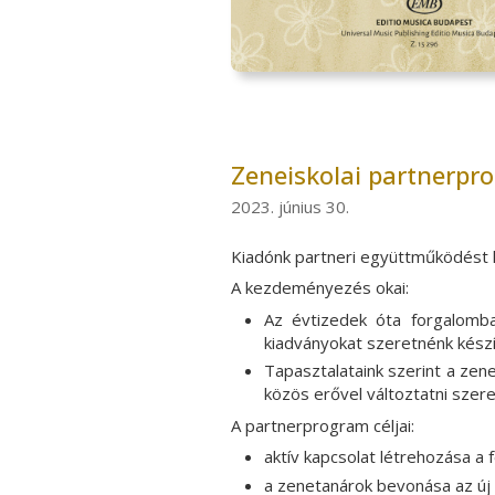
Zeneiskolai partnerpr
2023. június 30.
Kiadónk partneri együttműködést k
A kezdeményezés okai:
Az évtizedek óta forgalomba
kiadványokat szeretnénk készí
Tapasztalataink szerint a zen
közös erővel változtatni szer
A partnerprogram céljai:
aktív kapcsolat létrehozása a 
a zenetanárok bevonása az új