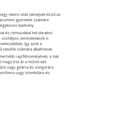
agy sikere után (amelyek közül az
ejezetten gyerekek számára
égykezes kiadvány.
l és ritmusokkal teli darabot
 osztályos zeneiskolások is
 nehezebbek, így azok a
ű tanulók számára alkalmasak.
mertebb rajzfilmzenéjének, a Vuk
ő maga írta át a művet
két
dűre vagy gitárra és zongorára
zaxofonra vagy trombitára és