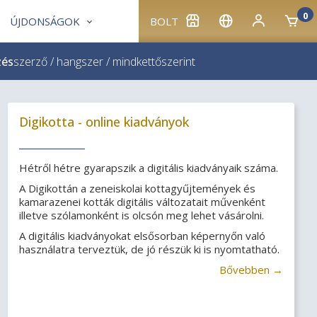
0
ÚJDONSÁGOK
BOLT
zés
szerző
/
hangszer
/
mindkettő
szerint
Digikotta - online kiadványok
Hétről hétre gyarapszik a digitális kiadványaik száma.
A Digikottán a zeneiskolai kottagyűjtemények és
kamarazenei kották digitális változatait művenként
illetve szólamonként is olcsón meg lehet vásárolni.
A digitális kiadványokat elsősorban képernyőn való
használatra terveztük, de jó részük ki is nyomtatható.
Bővebben →