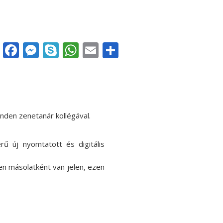
Facebook
Messenger
Skype
WhatsApp
Email
Share
nden zenetanár kollégával.
ű új nyomtatott és digitális
len másolatként van jelen, ezen