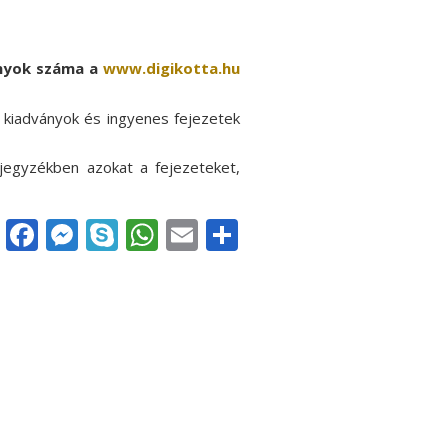
ányok száma a
www.digikotta.hu
s kiadványok és ingyenes fejezetek
mjegyzékben azokat a fejezeteket,
Facebook
Messenger
Skype
WhatsApp
Email
Share