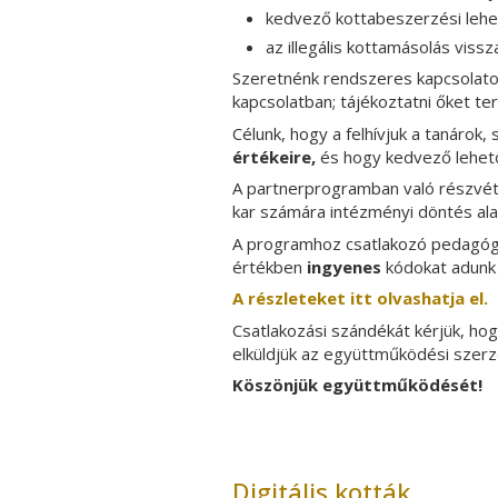
kedvező kottabeszerzési lehe
az illegális kottamásolás viss
Szeretnénk rendszeres kapcsolatot
kapcsolatban; tájékoztatni őket ter
Célunk, hogy a felhívjuk a tanárok,
értékeire,
és hogy kedvező lehető
A partnerprogramban való részvétel
kar számára intézményi döntés ala
A programhoz csatlakozó pedagóg
értékben
ingyenes
kódokat adunk 
A részleteket itt olvashatja el.
Csatlakozási szándékát kérjük, ho
elküldjük az együttműködési szer
Köszönjük együttműködését!
Digitális kották