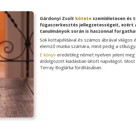
Gárdonyi Zsolt
kötete
szemléletesen és t
fúgaszerkesztés jellegzetességeit, ezért 
tanulmányok során is haszonnal forgatha
Sok kottapéldával és számos ábrával világos 
elemző munka számára, mind pedig a stílusgy
E könyv
eredetileg német nyelven jelent meg
átdolgozott kiadásban látott napvilágot. Most
Terray Boglárka fordításában.