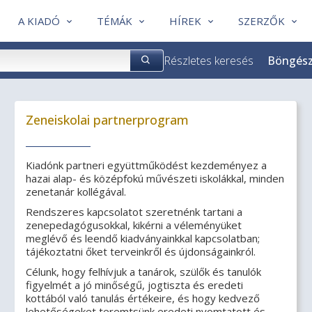
A KIADÓ
TÉMÁK
HÍREK
SZERZŐK
Részletes keresés
Böngés
Zeneiskolai partnerprogram
Kiadónk partneri együttműködést kezdeményez a
hazai alap- és középfokú művészeti iskolákkal, minden
zenetanár kollégával.
Rendszeres kapcsolatot szeretnénk tartani a
zenepedagógusokkal, kikérni a véleményüket
meglévő és leendő kiadványainkkal kapcsolatban;
tájékoztatni őket terveinkről és újdonságainkról.
Célunk, hogy felhívjuk a tanárok, szülők és tanulók
figyelmét a jó minőségű, jogtiszta és eredeti
kottából való tanulás értékeire, és hogy kedvező
lehetőségeket teremtsünk eredeti nyomtatott és