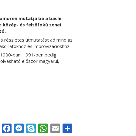
ömören mutatja be a bachi
a közép- és felsőfokú zenei
tó.
és részletes útmutatást ad mind az
akorlatokhoz és improvizációkhoz.
 1980-ban, 1991-ben pedig
 olvasható először magyarul,
Facebook
Messenger
Skype
WhatsApp
Email
Share