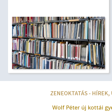
ZENEOKTATÁS - HÍREK
Wolf Péter új kottái g