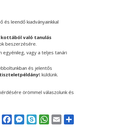
ő és leendő kiadványainkkal
 kottából való tanulás
yok beszerzésére.
 egyénileg, vagy a teljes tanári
ebboltunkban és jelentős
tiszteletpéldány
t küldünk.
 kérdésére örömmel válaszolunk és
Facebook
Messenger
Skype
WhatsApp
Email
Share