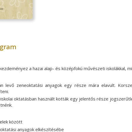
ogram
ezdeményez a hazai alap- és középfokú művészeti iskolákkal, mi
n levő zeneoktatási anyagok egy része mára elavult. Korszer
teni.
eiskolai oktatásban használt kották egy jelentős része jogszerűt
etnénk.
felek között
 oktatási anyagok elkészítésébe