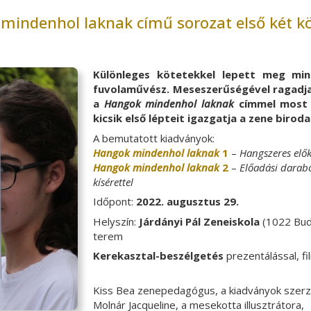
indenhol laknak című sorozat első két kö
Különleges kötetekkel lepett meg mi
fuvolaművész. Meseszerűségével ragadj
a
Hangok mindenhol laknak
címmel most m
kicsik első lépteit igazgatja a zene birod
A bemutatott kiadványok:
Hangok mindenhol laknak
1
–
Hangszeres előké
Hangok mindenhol laknak
2
–
Előadási darabo
kísérettel
Időpont:
2022. augusztus 29.
Helyszín:
Járdányi Pál Zeneiskola
(1022 Buda
terem
Kerekasztal-beszélgetés
prezentálással, fi
Kiss Bea zenepedagógus, a kiadványok szerz
Molnár Jacqueline, a mesekotta illusztrátora,