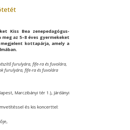
tetét
nket Kiss Bea zenepedagógus-
a meg az 5–8 éves gyermekeket
egjelent kottapárja, amely a
almában.
szítő furulyára, fife-ra és fuvolára,
k furulyára, fife-ra és fuvolára
pest, Marczibányi tér 1.), Járdányi
lmvetítéssel és kis koncerttel:
ője,