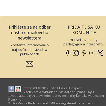
Prihláste sa na odber
PRIDAJTE SA KU
nášho e-mailového
KOMUNITE
newslettera
milovníkov hudby,
pedagógov a interpretov
Zostaňte informovaní o
najnovších správach a
publikáciách
Copyright © 2017 Editio Musica Budapest.
Vsetky prava vyhradene. Niektore tituly mozu byt z
dovodu autorskych prav nedostupne. Technicky kontakt:
webmaster­
@­emb.hu
"Editio Musica Budapest and EMB are registered trade marks of