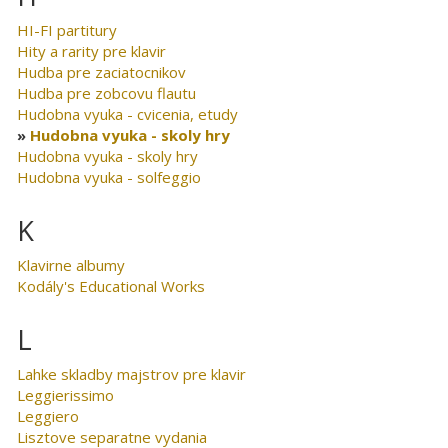
HI-FI partitury
Hity a rarity pre klavir
Hudba pre zaciatocnikov
Hudba pre zobcovu flautu
Hudobna vyuka - cvicenia, etudy
Hudobna vyuka - skoly hry
Hudobna vyuka - skoly hry
Hudobna vyuka - solfeggio
K
Klavirne albumy
Kodály's Educational Works
L
Lahke skladby majstrov pre klavir
Leggierissimo
Leggiero
Lisztove separatne vydania