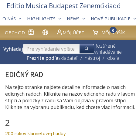
Editio Musica Budapest Zeneműkiadó
O NÁS
HIGHLIGHTS
NEWS
NOVÉ PUBLIKACIE
0
OBCHOD
MÔJ ÚČET
MÔJ KOŠÍK
Rozšírené
Vyhľadaj
vyhľadávanie
Prezrite podľa
skladateľ
/
nástroj
/
obaja
EDIČNÝ RAD
Na tejto stranke najdete detailne informacie o nasich
edicnych radoch. Kliknite na nazov edicneho radu v lavom
stlpci a polozky z radu sa Vam objavia v pravom stlpci.
Kliknite na vybranu publikaciu, ked chcete viac informacii.
2
200 rokov klarinetovej hudby