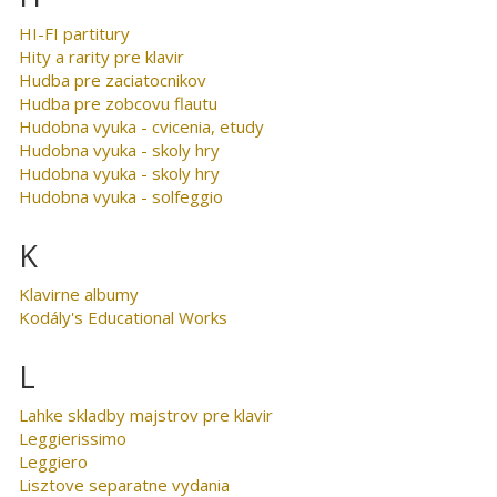
HI-FI partitury
Hity a rarity pre klavir
Hudba pre zaciatocnikov
Hudba pre zobcovu flautu
Hudobna vyuka - cvicenia, etudy
Hudobna vyuka - skoly hry
Hudobna vyuka - skoly hry
Hudobna vyuka - solfeggio
K
Klavirne albumy
Kodály's Educational Works
L
Lahke skladby majstrov pre klavir
Leggierissimo
Leggiero
Lisztove separatne vydania