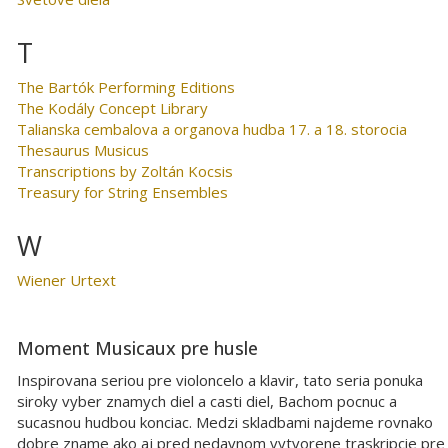
T
The Bartók Performing Editions
The Kodály Concept Library
Talianska cembalova a organova hudba 17. a 18. storocia
Thesaurus Musicus
Transcriptions by Zoltán Kocsis
Treasury for String Ensembles
W
Wiener Urtext
Moment Musicaux pre husle
Inspirovana seriou pre violoncelo a klavir, tato seria ponuka
siroky vyber znamych diel a casti diel, Bachom pocnuc a
sucasnou hudbou konciac. Medzi skladbami najdeme rovnako
dobre zname ako aj pred nedavnom vytvorene traskripcie pre