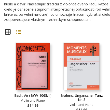
husle a klavir. Nasledujuc tradiciu z violonceloveho radu, kazde
dielo je oznacene stupnom interpretacnej obtiaznosti (od velm
lahke az po velmi narocne), co umoznuje hracom vybrat si diel
zodpovedajuce vlastnym technickym schopnostiam.
Bach: Air (BWV 1068/II)
Brahms: Ungarischer Tanz
Nr. 5
Violin and Piano
Violin and Piano
$14.99
$14.99