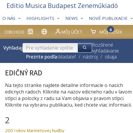
Editio Musica Budapest Zeneműkiadó
O NÁS
HIGHLIGHTS
NEWS
NOVÉ PUBLIKACIE
0
OBCHOD
MÔJ ÚČET
MÔJ KOŠÍK
Rozšírené
Vyhľadaj
vyhľadávanie
Prezrite podľa
skladateľ
/
nástroj
/
obaja
EDIČNÝ RAD
Na tejto stranke najdete detailne informacie o nasich
edicnych radoch. Kliknite na nazov edicneho radu v lavom
stlpci a polozky z radu sa Vam objavia v pravom stlpci.
Kliknite na vybranu publikaciu, ked chcete viac informacii.
2
200 rokov klarinetovej hudby