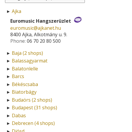
Ajka
►
Euromusic Hangszerüzlet
euromusic­@­ajkanet.hu
8400 Ajka, Alkotmány u. 9.
Phone:
06 70 20 80 500
Baja (2 shops)
►
Balassagyarmat
►
Balatonlelle
►
Barcs
►
Békéscsaba
►
Biatorbágy
►
Budaörs (2 shops)
►
Budapest (31 shops)
►
Dabas
►
Debrecen (4 shops)
►
Diósd
►