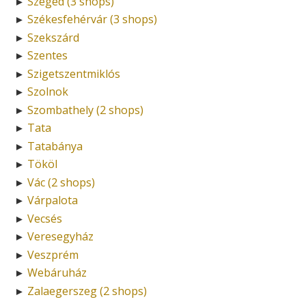
Szeged (3 shops)
►
Székesfehérvár (3 shops)
►
Szekszárd
►
Szentes
►
Szigetszentmiklós
►
Szolnok
►
Szombathely (2 shops)
►
Tata
►
Tatabánya
►
Tököl
►
Vác (2 shops)
►
Várpalota
►
Vecsés
►
Veresegyház
►
Veszprém
►
Webáruház
►
Zalaegerszeg (2 shops)
►