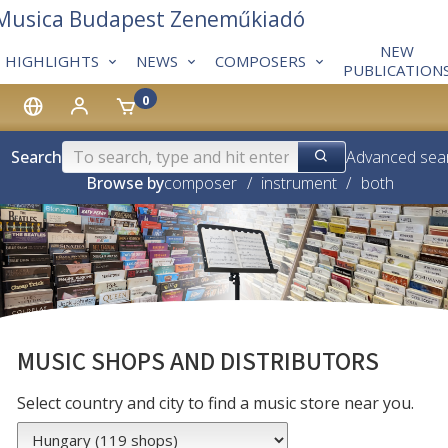
 Musica Budapest Zeneműkiadó
NEW
HIGHLIGHTS
NEWS
COMPOSERS
PUBLICATION
0
Search
Advanced sea
Browse by
composer
/
instrument
/
both
MUSIC SHOPS AND DISTRIBUTORS
Select country and city to find a music store near you.