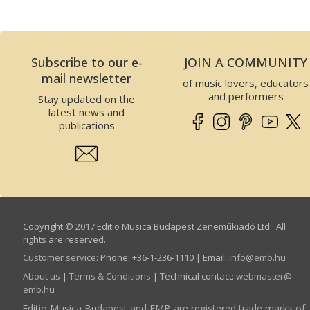
Subscribe to our e-
JOIN A COMMUNITY
mail newsletter
of music lovers, educators
and performers
Stay updated on the
latest news and
publications
Copyright © 2017 Editio Musica Budapest Zeneműkiadó Ltd. All
rights are reserved.
Customer service
:
Phone: +36-1-236-1110 | Email:
info­@­emb.hu
About us
|
Terms & Conditions
| Technical contact:
webmaster­@­
emb.hu
Editio Musica Budapest and EMB are registered trade marks of