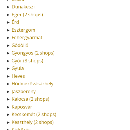
Dunakeszi
►
Eger (2 shops)
►
Érd
►
Esztergom
►
Fehérgyarmat
►
Gödöllő
►
Gyöngyös (2 shops)
►
Győr (3 shops)
►
Gyula
►
Heves
►
Hódmezővásárhely
►
Jászberény
►
Kalocsa (2 shops)
►
Kaposvár
►
Kecskemét (2 shops)
►
Keszthely (2 shops)
►
Kiskőrös
►