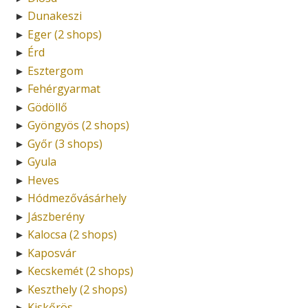
Dunakeszi
►
Eger (2 shops)
►
Érd
►
Esztergom
►
Fehérgyarmat
►
Gödöllő
►
Gyöngyös (2 shops)
►
Győr (3 shops)
►
Gyula
►
Heves
►
Hódmezővásárhely
►
Jászberény
►
Kalocsa (2 shops)
►
Kaposvár
►
Kecskemét (2 shops)
►
Keszthely (2 shops)
►
Kiskőrös
►