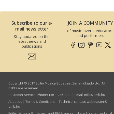
Subscribe to our e-
JOIN A COMMUNITY
mail newsletter
of music lovers, educators
and performers
Stay updated on the
latest news and
publications
Copyright © 2017 Editio Musica Budapest Zeneműkiadó Ltd. All
rights are reserved.
Customer service
:
Phone: +36-1-236-1110 | Email:
info­@­emb.hu
About us
|
Terms & Conditions
| Technical contact:
webmaster­@­
emb.hu
Editio Musica Budapest and EMB are registered trade marks of