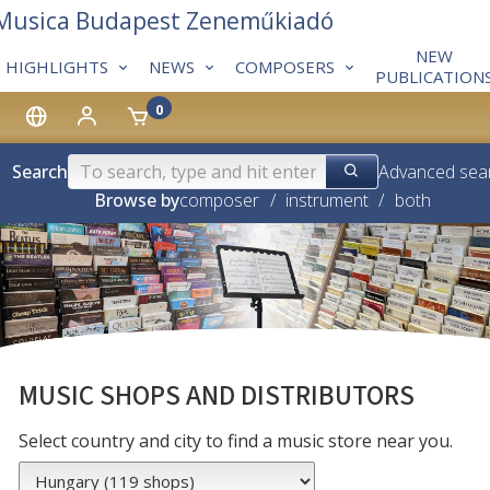
 Musica Budapest Zeneműkiadó
NEW
HIGHLIGHTS
NEWS
COMPOSERS
PUBLICATION
0
Search
Advanced sea
Browse by
composer
/
instrument
/
both
MUSIC SHOPS AND DISTRIBUTORS
Select country and city to find a music store near you.