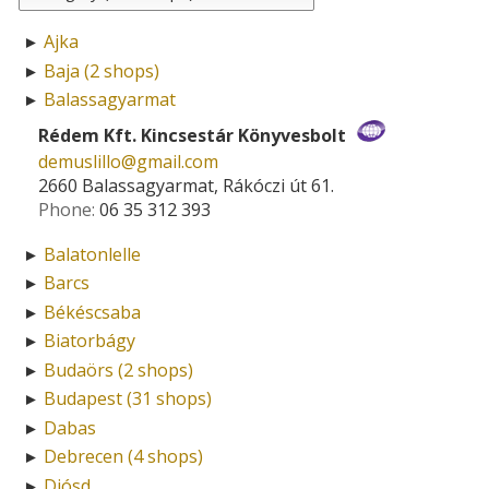
Ajka
►
Baja (2 shops)
►
Balassagyarmat
►
Rédem Kft. Kincsestár Könyvesbolt
demuslillo­@­gmail.com
2660 Balassagyarmat, Rákóczi út 61.
Phone:
06 35 312 393
Balatonlelle
►
Barcs
►
Békéscsaba
►
Biatorbágy
►
Budaörs (2 shops)
►
Budapest (31 shops)
►
Dabas
►
Debrecen (4 shops)
►
Diósd
►