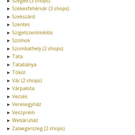
Szeged (3 shops)
►
Székesfehérvár (3 shops)
►
Szekszárd
►
Szentes
►
Szigetszentmiklós
►
Szolnok
►
Szombathely (2 shops)
►
Tata
►
Tatabánya
►
Tököl
►
Vác (2 shops)
►
Várpalota
►
Vecsés
►
Veresegyház
►
Veszprém
►
Webáruház
►
Zalaegerszeg (2 shops)
►