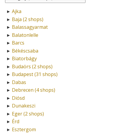
Ajka
►
Baja (2 shops)
►
Balassagyarmat
►
Balatonlelle
►
Barcs
►
Békéscsaba
►
Biatorbágy
►
Budaörs (2 shops)
►
Budapest (31 shops)
►
Dabas
►
Debrecen (4 shops)
►
Diósd
►
Dunakeszi
►
Eger (2 shops)
►
Érd
►
Esztergom
►