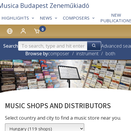
 Musica Budapest Zeneműkiadó
NEW
HIGHLIGHTS
NEWS
COMPOSERS
PUBLICATION
0
Search
Advanced sea
Browse by
composer
/
instrument
/
both
MUSIC SHOPS AND DISTRIBUTORS
Select country and city to find a music store near you.