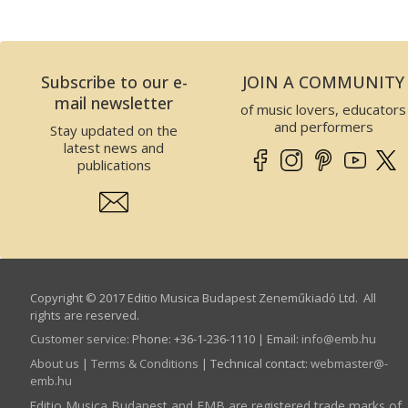
Subscribe to our e-
JOIN A COMMUNITY
mail newsletter
of music lovers, educators
and performers
Stay updated on the
latest news and
publications
Copyright © 2017 Editio Musica Budapest Zeneműkiadó Ltd. All
rights are reserved.
Customer service
:
Phone: +36-1-236-1110 | Email:
info­@­emb.hu
About us
|
Terms & Conditions
| Technical contact:
webmaster­@­
emb.hu
Editio Musica Budapest and EMB are registered trade marks of