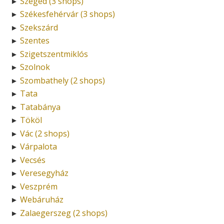
Szeged (3 shops)
►
Székesfehérvár (3 shops)
►
Szekszárd
►
Szentes
►
Szigetszentmiklós
►
Szolnok
►
Szombathely (2 shops)
►
Tata
►
Tatabánya
►
Tököl
►
Vác (2 shops)
►
Várpalota
►
Vecsés
►
Veresegyház
►
Veszprém
►
Webáruház
►
Zalaegerszeg (2 shops)
►