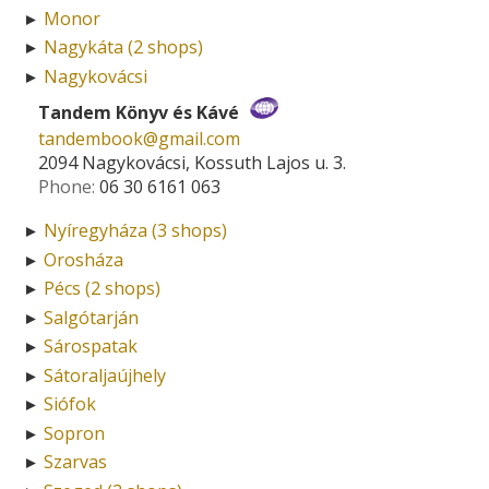
Monor
►
Nagykáta (2 shops)
►
Nagykovácsi
►
Tandem Könyv és Kávé
tandembook­@­gmail.com
2094 Nagykovácsi, Kossuth Lajos u. 3.
Phone:
06 30 6161 063
Nyíregyháza (3 shops)
►
Orosháza
►
Pécs (2 shops)
►
Salgótarján
►
Sárospatak
►
Sátoraljaújhely
►
Siófok
►
Sopron
►
Szarvas
►