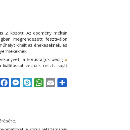
us 2. között. Az esemény méltán
zágban megrendezett fesztiválon
műhelyt kínált az énekeseknek, és
sgyermekeknek.
eskönyvét, a kórustagok pedig
a
kiállítással vettünk részt, saját
Facebook
Messenger
Skype
WhatsApp
Email
Share
érésére.
önnyomatokat a kórus létszámának