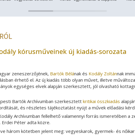
RÓL
 Kodály kórusműveinek új kiadás-sorozata
agyar zeneszerzőjének,
Bartók Bélá
nak és
Kodály Zoltán
nak immá
dásban érhető el. Az új kiadás több olyan művet, illetve műválto
nyok egységes elvek alapján szerkesztett, jól olvasható kottagraf
apesti Bartók Archívumban szerkesztett
kritikai összkiadás
alapján
ítását, és részletes tájékoztatást nyújt a művek előadási kérdés
Kodály Archívumban fellelhető valamennyi forrás ismeretében a 
 Erdei Péter adta közre.
e három kötetben jelent meg: vegyeskarok, gyermek- és nőikarok