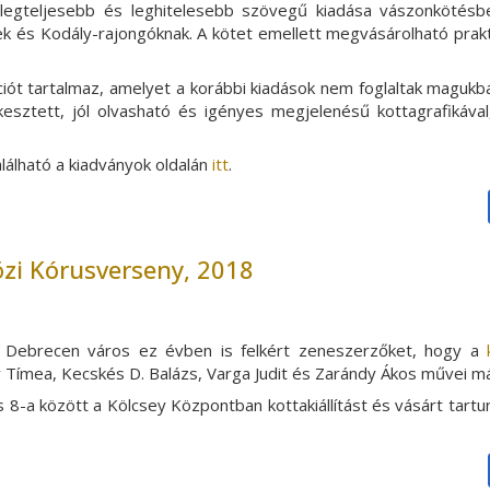
 legteljesebb és leghitelesebb szövegű kiadása vászonkötésb
ek és Kodály-rajongóknak. A kötet emellett megvásárolható prakt
iót tartalmaz, amelyet a korábbi kiadások nem foglaltak maguk
kesztett, jól olvasható és igényes megjelenésű kottagrafikával
lálható a kiadványok oldalán
itt
.
zi Kórusverseny, 2018
Debrecen város ez évben is felkért zeneszerzőket, hogy a
Tímea, Kecskés D. Balázs, Varga Judit és Zarándy Ákos művei má
 és 8-a között a Kölcsey Központban kottakiállítást és vásárt tart