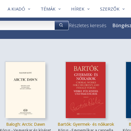
A KIADÓ
TÉMÁK
HÍREK
SZERZŐK
Részletes keresés
Böngés
Balogh: Arctic Dawn
Bartók: Gyermek- és nőikarok
B
Kórus - Vegyeskar és kíséret
Kórus - Egyneműkar a cappella
Kóru