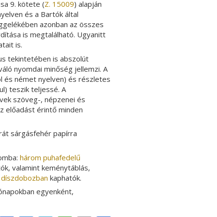
sa 9. kötete (
Z. 15009
) alapján
yelven és a Bartók által
függelékében azonban az összes
dítása is megtalálható. Ugyanitt
ait is.
us tekintetében is abszolút
iváló nyomdai minőség jellemzi. A
l és német nyelven) és részletes
) teszik teljessé. A
vek szöveg-, népzenei és
az előadást érintő minden
rát sárgásfehér papírra
lomba:
három puhafedelű
tók, valamint keménytáblás,
,
díszdobozban
kaphatók.
hónapokban egyenként,