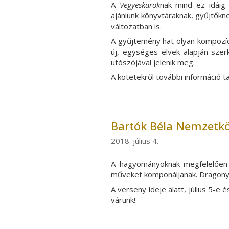
A
Vegyeskarok
nak mind ez idáig
ajánlunk könyvtáraknak, gyűjtőkn
változatban is.
A gyűjtemény hat olyan kompozíc
új, egységes elvek alapján szer
utószójával jelenik meg.
A kötetekről további információ ta
Bartók Béla Nemzetkö
2018. július 4.
A hagyományoknak megfelelően 
műveket komponáljanak. Dragony 
A verseny ideje alatt, július 5-e
várunk!