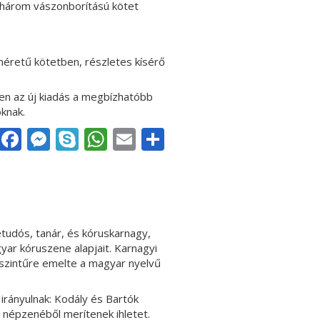
 A három vászonborítású kötet
méretű kötetben, részletes kísérő
en az új kiadás a megbízhatóbb
knak.
Facebook
Messenger
Skype
WhatsApp
Email
Share
udós, tanár, és kóruskarnagy,
gyar kóruszene alapjait. Karnagyi
 szintűre emelte a magyar nyelvű
rányulnak: Kodály és Bartók
 népzenéből merítenek ihletet.