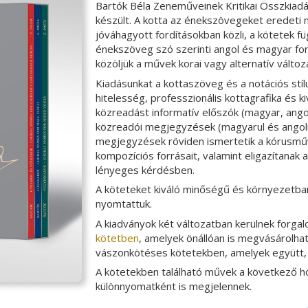
Bartók Béla Zeneműveinek Kritikai Összkiadá
készült. A kotta az énekszövegeket eredeti n
jóváhagyott fordításokban közli, a kötetek 
énekszöveg szó szerinti angol és magyar for
közöljük a művek korai vagy alternatív változat
Kiadásunkat a kottaszöveg és a notációs stíl
hitelesség, professzionális kottagrafika és k
közreadást informatív előszók (magyar, ango
közreadói megjegyzések (magyarul és angolul
megjegyzések röviden ismertetik a kórusmű
kompozíciós forrásait, valamint eligazítanak 
lényeges kérdésben.
A köteteket kiváló minőségű és környezetba
nyomtattuk.
A kiadványok két változatban kerülnek forga
kötetben
, amelyek önállóan is megvásárolha
vászonkötéses kötetekben, amelyek együtt
A kötetekben található művek a következő 
különnyomatként is megjelennek.