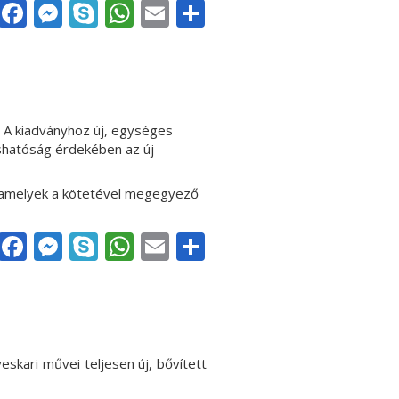
Facebook
Messenger
Skype
WhatsApp
Email
Share
.
A kiadványhoz
új, egységes
vashatóság érdekében
az új
amelyek a kötetével megegyező
Facebook
Messenger
Skype
WhatsApp
Email
Share
skari művei teljesen új, bővített