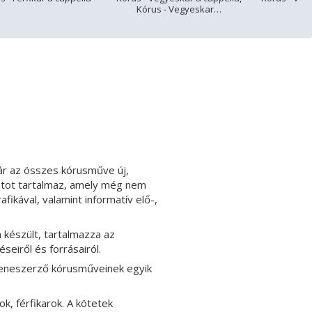
Kórus - Vegyeskar…
r az összes kórusműve új,
zatot tartalmaz, amely még nem
ikával, valamint informatív elő-,
 készült, tartalmazza az
eiről és forrásairól.
zeneszerző kórusműveinek egyik
, férfikarok. A kötetek