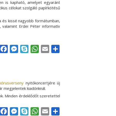
en is kapható, amelyet egyaránt
ikus célokat szolgáló papírkötésű
ba és kissé nagyobb formátumban,
, valamint Erdei Péter informatív
Facebook
Messenger
Skype
WhatsApp
Email
Share
kórusverseny
nyitókoncertjére új
r megjelentek kiadónknál.
unk. Minden érdeklődőt szeretettel
Facebook
Messenger
Skype
WhatsApp
Email
Share