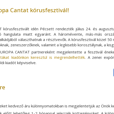
opa Cantat kórusfesztivál!
rusfesztivált idén Pécsett rendezték július 24. és auguszt
iráló hangulata miatt egyaránt. A háromévente, más-más ors
lkádjából választhatnak a résztvevők. A kórusfesztivál közel 50 
knak, zeneszerzőknek, valamint a legkisebb korosztálynak, a ki
EUROPA CANTAT partnereként megjelentette a fesztivál ének
ákat kiadónkon keresztül is megrendelhették
. A zenei expón 
ldi kiadót képviselve.
re
ket kedvező áru különnyomatokban is megjelentetjük az Önök k
ek előtt lehetőleg 1-2 hónappal jelezzék kottaigényüket. A kül