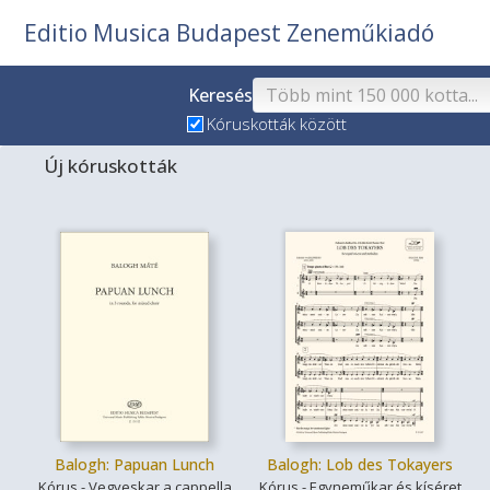
Editio Musica Budapest Zeneműkiadó
Keresés
Kóruskották között
Új kóruskották
Balogh: Papuan Lunch
Balogh: Lob des Tokayers
Kórus - Vegyeskar a cappella
Kórus - Egyneműkar és kíséret