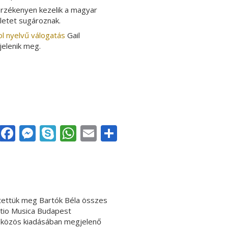
érzékenyen kezelik a magyar
letet sugároznak.
l nyelvű válogatás
Gail
jelenik meg.
Facebook
Messenger
Skype
WhatsApp
Email
Share
ntettük meg Bartók Béla összes
itio Musica Budapest
 közös kiadásában megjelenő