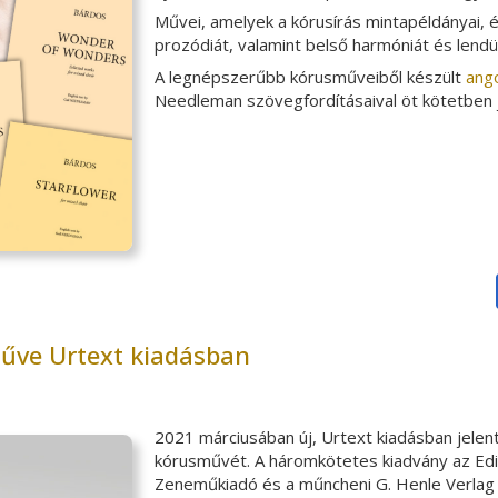
Művei, amelyek a kórusírás mintapéldányai, 
prozódiát, valamint belső harmóniát és lendü
A legnépszerűbb kórusműveiből készült
ango
Needleman szövegfordításaival öt kötetben 
űve Urtext kiadásban
2021 márciusában új, Urtext kiadásban jele
kórusművét. A háromkötetes kiadvány az Ed
Zeneműkiadó és a műncheni G. Henle Verlag