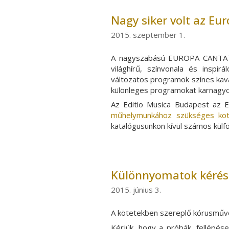
Nagy siker volt az Eur
2015. szeptember 1.
A nagyszabású EUROPA CANTAT kó
világhírű, színvonala és insp
változatos programok színes kava
különleges programokat karnagyo
Az Editio Musica Budapest az 
műhelymunkához szükséges kott
katalógusunkon kívül számos külfö
Különnyomatok kérés
2015. június 3.
A kötetekben szereplő kórusműve
Kérjük, hogy a próbák, fellépés