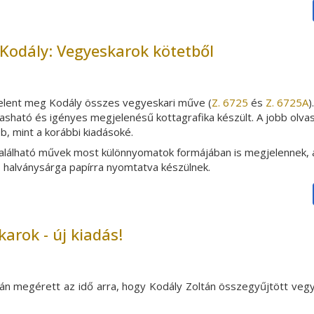
Kodály: Vegyeskarok kötetből
 jelent meg Kodály összes
vegyeskari
műve
(
Z. 6725
és
Z. 6725A
)
lvasható és igényes megjelenésű kottagrafika készült
. A jobb ol
, mint a korábbi kiadásoké.
alálható művek most különnyomatok formájában is megjelennek,
 halványsárga papírra nyomtatva készülnek.
arok - új kiadás!
án megérett az idő arra, hogy Kodály Zoltán összegyűjtött vegye