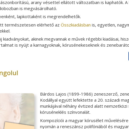
 vászonborítású, arany vésettel ellátott változatban is kaphatók.
dobozban is megvásárolható.
enként, lapkottaként is megrendelhetők.
tt természetesen elérhető az
Összkiadásban
is, egyetlen, nagy
ekkel.
 kiadványokat, akinek megvannak e művek régebbi kiadásai, hisz
rtalmat is nyújt a karnagyoknak, kórusénekeseknek és zenebaráto
ngolul
Bárdos Lajos (1899-1986) zeneszerző, zenet
Kodállyal együtt lefektette a 20. századi ma
munkájával néhány évtized alatt nemzetközi
kóruséneklés színvonalát.
Kompozíciói a magyar kórusélet művelésére i
nyomán a reneszánsz polifóniából és magyar