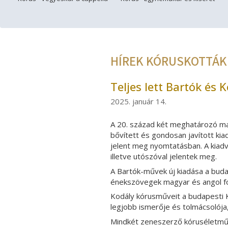
HÍREK KÓRUSKOTTÁK
Teljes lett Bartók és
2025. január 14.
A 20. század két meghatározó m
bővített és gondosan javított kia
jelent meg nyomtatásban. A kiadvá
illetve utószóval jelentek meg.
A Bartók-művek új kiadása a bud
énekszövegek magyar és angol ford
Kodály kórusműveit a budapesti 
legjobb ismerője és tolmácsolója,
Mindkét zeneszerző kóruséletműv