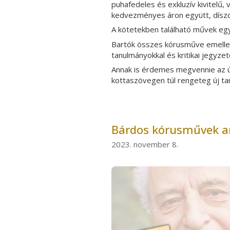
puhafedeles és exkluzív kivitelű,
kedvezményes áron együtt, dísz
A kötetekben található művek egy
Bartók összes kórusműve emelle
tanulmányokkal és kritikai jegyzet
Annak is érdemes megvennie az új
kottaszövegen túl rengeteg új ta
Bárdos kórusművek a
2023. november 8.