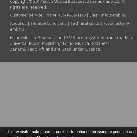
Copyright © 2017 Editio Musica Budapest Zeneműkiadó Ltd. All
rights are reserved.
Customer service
:
Phone: +36-1-236-1110 | Email:
info­@­emb.hu
About us
|
Terms & Conditions
| Technical contact:
webmaster­@­
emb.hu
Editio Musica Budapest and EMB are registered trade marks of
Universal Music Publishing Editio Musica Budapest
Zeneműkiadó Kft and are used under Licence.
This website makes use of cookies to enhance browsing experience and