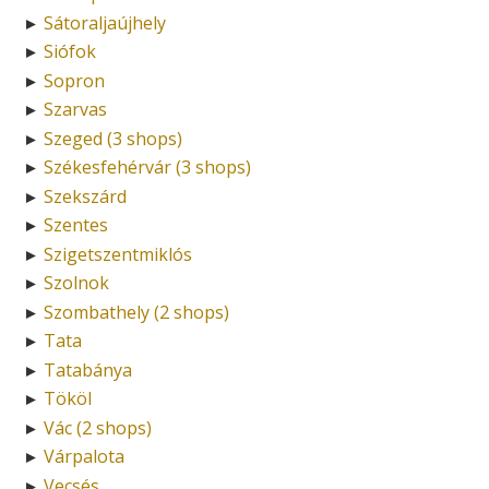
Sátoraljaújhely
►
Siófok
►
Sopron
►
Szarvas
►
Szeged (3 shops)
►
Székesfehérvár (3 shops)
►
Szekszárd
►
Szentes
►
Szigetszentmiklós
►
Szolnok
►
Szombathely (2 shops)
►
Tata
►
Tatabánya
►
Tököl
►
Vác (2 shops)
►
Várpalota
►
Vecsés
►