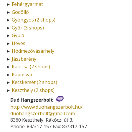
Fehérgyarmat
►
Gödöllő
►
Gyöngyös (2 shops)
►
Győr (3 shops)
►
Gyula
►
Heves
►
Hódmezővásárhely
►
Jászberény
►
Kalocsa (2 shops)
►
Kaposvár
►
Kecskemét (2 shops)
►
Keszthely (2 shops)
►
Duó Hangszerbolt
http://www.duohangszerbolt.hu/
duohangszerbolt­@­gmail.com
8360 Keszthely, Rákóczi út 3.
Phone:
83/317-157
Fax:
83/317-157