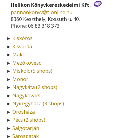
Helikon Könyvkereskedelmi Kft.
pannonkonyv­@­t-online.hu
8360 Keszthely, Kossuth u. 40.
Phone:
06 83 318 373
Kiskőrös
►
Kisvárda
►
Makó
►
Mezőkövesd
►
Miskolc (5 shops)
►
Monor
►
Nagykáta (2 shops)
►
Nagykovácsi
►
Nyíregyháza (3 shops)
►
Orosháza
►
Pécs (2 shops)
►
Salgótarján
►
Sárospatak
►