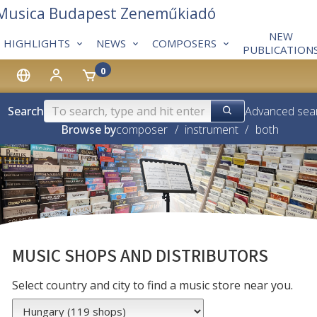
 Musica Budapest Zeneműkiadó
NEW
HIGHLIGHTS
NEWS
COMPOSERS
PUBLICATION
0
Search
Advanced sea
Browse by
composer
/
instrument
/
both
MUSIC SHOPS AND DISTRIBUTORS
Select country and city to find a music store near you.