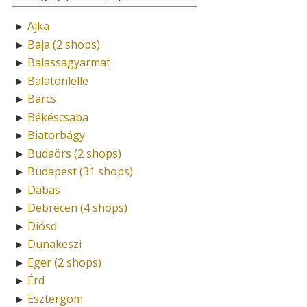
Ajka
►
Baja (2 shops)
►
Balassagyarmat
►
Balatonlelle
►
Barcs
►
Békéscsaba
►
Biatorbágy
►
Budaörs (2 shops)
►
Budapest (31 shops)
►
Dabas
►
Debrecen (4 shops)
►
Diósd
►
Dunakeszi
►
Eger (2 shops)
►
Érd
►
Esztergom
►