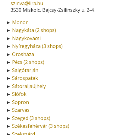
szinva­@­lira.hu
3530 Miskolc, Bajcsy-Zsilinszky u. 2-4.
Monor
►
Nagykáta (2 shops)
►
Nagykovácsi
►
Nyíregyháza (3 shops)
►
Orosháza
►
Pécs (2 shops)
►
Salgótarján
►
Sárospatak
►
Sátoraljaújhely
►
Siófok
►
Sopron
►
Szarvas
►
Szeged (3 shops)
►
Székesfehérvár (3 shops)
►
Szekszárd
►