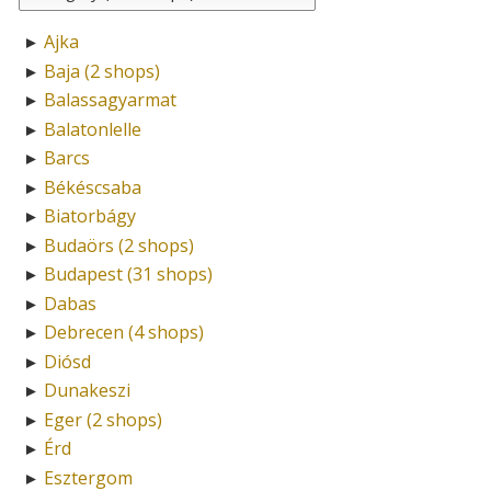
Ajka
►
Baja (2 shops)
►
Balassagyarmat
►
Balatonlelle
►
Barcs
►
Békéscsaba
►
Biatorbágy
►
Budaörs (2 shops)
►
Budapest (31 shops)
►
Dabas
►
Debrecen (4 shops)
►
Diósd
►
Dunakeszi
►
Eger (2 shops)
►
Érd
►
Esztergom
►