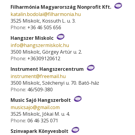
Filharmónia Magyarország Nonprofit Kft.
katalin.bodolai­@­filharmonia.hu
3525 Miskolc, Kossuth L. u. 3.
Phone:
+36 46 505 656
Hangszer Miskolc
info­@­hangszermiskolc.hu
3500 Miskolc, Görgey Artúr u. 2.
Phone:
+36309120612
Instrument Hangszercentrum
instrument­@­freemail.hu
3500 Miskolc, Széchenyi u. 70. Bató-ház
Phone:
46/509-380
Music Sajó Hangszerbolt
musicsajo­@­gmail.com
3525 Miskolc, Jókai M. u. 4.
Phone:
06 46 325 071
Szinvapark Könyvesbolt