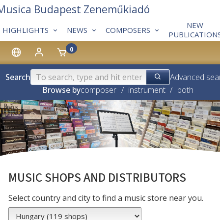
 Musica Budapest Zeneműkiadó
NEW
HIGHLIGHTS
NEWS
COMPOSERS
PUBLICATION
0
Search
Advanced sea
Browse by
composer
/
instrument
/
both
MUSIC SHOPS AND DISTRIBUTORS
Select country and city to find a music store near you.