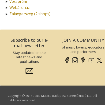
Veszprém
►
Webáruház
►
Zalaegerszeg (2 shops)
►
Subscribe to our e-
JOIN A COMMUNITY
mail newsletter
of music lovers, educators
and performers
Stay updated on the
latest news and
publications
Copyright © 2017 Editio Musica Budapest Zeneműkiadó Ltd. All
rights are reserved.