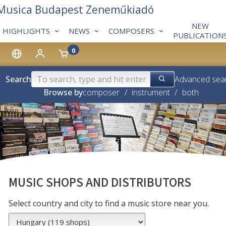
 Musica Budapest Zeneműkiadó
NEW
HIGHLIGHTS
NEWS
COMPOSERS
PUBLICATION
0
Search
Advanced sea
Browse by
composer
/
instrument
/
both
MUSIC SHOPS AND DISTRIBUTORS
Select country and city to find a music store near you.