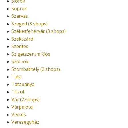
Siófok
►
Sopron
►
Szarvas
►
Szeged (3 shops)
►
Székesfehérvár (3 shops)
►
Szekszárd
►
Szentes
►
Szigetszentmiklós
►
Szolnok
►
Szombathely (2 shops)
►
Tata
►
Tatabánya
►
Tököl
►
Vác (2 shops)
►
Várpalota
►
Vecsés
►
Veresegyház
►