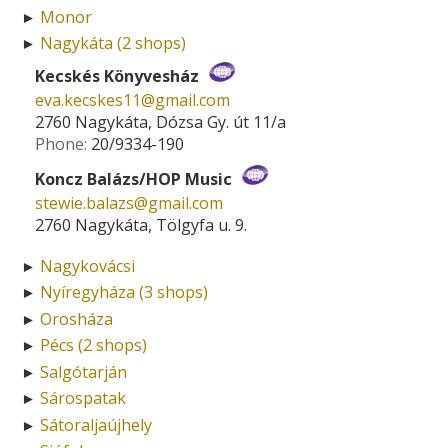
Monor
►
Nagykáta (2 shops)
►
Kecskés Könyvesház
eva.kecskes11­@­gmail.com
2760 Nagykáta, Dózsa Gy. út 11/a
Phone:
20/9334-190
Koncz Balázs/HOP Music
stewie.balazs­@­gmail.com
2760 Nagykáta, Tölgyfa u. 9.
Nagykovácsi
►
Nyíregyháza (3 shops)
►
Orosháza
►
Pécs (2 shops)
►
Salgótarján
►
Sárospatak
►
Sátoraljaújhely
►