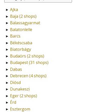
Ajka
►
Baja (2 shops)
►
Balassagyarmat
►
Balatonlelle
►
Barcs
►
Békéscsaba
►
Biatorbágy
►
Budaörs (2 shops)
►
Budapest (31 shops)
►
Dabas
►
Debrecen (4 shops)
►
Diósd
►
Dunakeszi
►
Eger (2 shops)
►
Érd
►
Esztergom
►