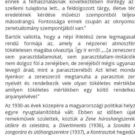
ennek a felhasználásnak következtében mintegy az
szellemi tulajdona lett... a feldolgozott tárgy, illetve t
eredetének kérdése művészi szempontból teljes
másodrangú. Fontossága ennek csupán az oknyomo
zenetudomány szempontjából van.”
Bartók vallotta, hogy a népi ihletésű zene legmagasa
rendű formája az, amely a népzenei atmoszfér
tökéletesen magába olvasztja. Így ír erről: „...[a zeneszer
sem parasztdallamokat, sem parasztdallam-imitációk
nem dolgoz föl a zenéjében, de zenéjéből mégis ugyana
levegő árad, mint a parasztzenéből. Azt lehet monda
ilyenkor: a zeneszerző megtanulta a parasztok zen
nyelvét és rendelkezik vele olyan tökéletes mértékbe
amilyen tökéletes mértékben egy költő rendelkez
anyanyelvével.”
Az 1930-as évek közepére a magyarországi politikai hely
egyre nyugtalanítóbbá vált. Ebben az időben úja
remekművek születtek, köztük a
Zene húroshangszerek
ütőkre és celestára,
a
Divertimento
(1936), a
Szonáta 
zongorára és ütőhangszerekre
(1937), a
Kontrasztok
hegedűr