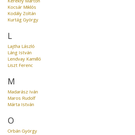
Kerékfy Márton
Kocsár Miklós
Kodály Zoltán
Kurtág György
L
Lajtha László
Láng István
Lendvay Kamilló
Liszt Ferenc
M
Madarász Iván
Maros Rudolf
Márta István
O
Orbán György