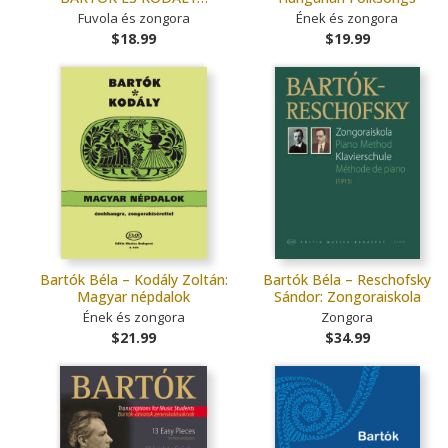
Fuvola és zongora
Ének és zongora
$18.99
$19.99
Bartók Béla – Kodály Zoltán:
Bartók Béla – Reschofsky
Magyar népdalok
Sándor: Zongoraiskola
Ének és zongora
Zongora
$21.99
$34.99