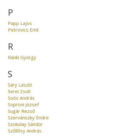
P
Papp Lajos
Petrovics Emil
R
Ránki György
S
Sáry László
Serei Zsolt
Soós András
Soproni József
Sugár Rezső
Szervánszky Endre
Szokolay Sándor
Szőllősy András