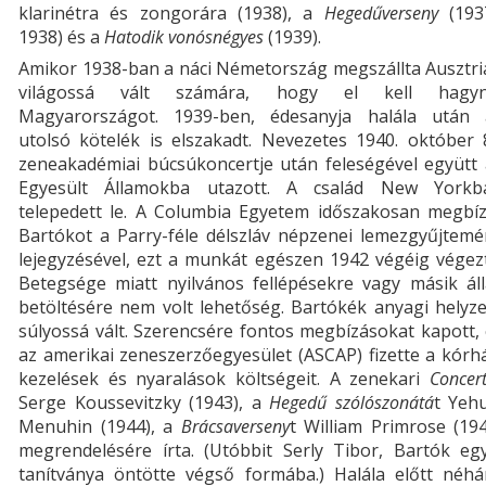
klarinétra és zongorára (1938), a
Hegedűverseny
(193
1938) és a
Hatodik vonósnégyes
(1939).
Amikor 1938-ban a náci Németország megszállta Ausztri
világossá vált számára, hogy el kell hagyn
Magyarországot. 1939-ben, édesanyja halála után 
utolsó kötelék is elszakadt. Nevezetes 1940. október 
zeneakadémiai búcsúkoncertje után feleségével együtt 
Egyesült Államokba utazott. A család New Yorkb
telepedett le. A Columbia Egyetem időszakosan megbíz
Bartókot a Parry-féle délszláv népzenei lemezgyűjtemé
lejegyzésével, ezt a munkát egészen 1942 végéig végez
Betegsége miatt nyilvános fellépésekre vagy másik áll
betöltésére nem volt lehetőség. Bartókék anyagi helyz
súlyossá vált. Szerencsére fontos megbízásokat kapott,
az amerikai zeneszerzőegyesület (ASCAP) fizette a kórh
kezelések és nyaralások költségeit. A zenekari
Concer
Serge Koussevitzky (1943), a
Hegedű szólószonátá
t Yehu
Menuhin (1944), a
Brácsaverseny
t William Primrose (19
megrendelésére írta. (Utóbbit Serly Tibor, Bartók egy
tanítványa öntötte végső formába.) Halála előtt néhá