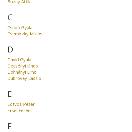
Bozay Attila
C
Csapó Gyula
Csemiczky Miklós
D
Dávid Gyula
Decsényi János
Dohnányi Ernő
Dubrovay László
E
Eötvös Péter
Erkel Ferenc
F