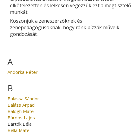
elkötelezetten és lelkesen végezzük ezt a megtisztelő
munkát.
Köszönjük a zeneszerzőknek és
zenepedagógusoknak, hogy ránk bízzák műveik
gondozását.
A
Andorka Péter
B
Balassa Sándor
Balázs Árpád
Balogh Máté
Bárdos Lajos
Bartók Béla
Bella Máté