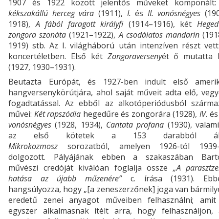
1907 és 1922 között jelentős műveket komponált
kékszakállú herceg vára
(1911),
I.
és
II. vonósnégyes
(190
1918),
A fából faragott királyfi
(1914–1916), két
Heged
zongora szonáta
(1921–1922),
A csodálatos mandarin
(191
1919) stb. Az I. világháború után intenzíven részt vet
koncertéletben. Első két
Zongoraverseny
ét ő mutatta 
(1927, 1930–1931).
Beutazta Európát, és 1927-ben indult első amerik
hangversenykörútjára, ahol saját műveit adta elő, veg
fogadtatással. Az ebből az alkotóperiódusból szárma
művei:
Két rapszódia
hegedűre és zongorára (1928),
IV.
és
vonósnégyes
(1928, 1934),
Cantata profana
(1930), valami
az első kötetek a 153 darabból ál
Mikrokozmosz
sorozatból, amelyen 1926-tól 1939-
dolgozott. Pályájának ebben a szakaszában Bart
művészi credóját kiválóan foglalja össze
„A parasztz
hatása az újabb műzenére”
c. írása (1931). Ebb
hangsúlyozza, hogy „[a zeneszerzőnek] joga van bármil
eredetű zenei anyagot műveiben felhasználni; amit
egyszer alkalmasnak ítélt arra, hogy felhasználjon, 