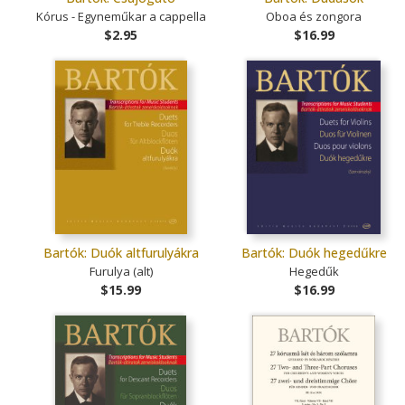
Kórus - Egyneműkar a cappella
Oboa és zongora
$2.95
$16.99
Bartók: Duók altfurulyákra
Bartók: Duók hegedűkre
Furulya (alt)
Hegedűk
$15.99
$16.99