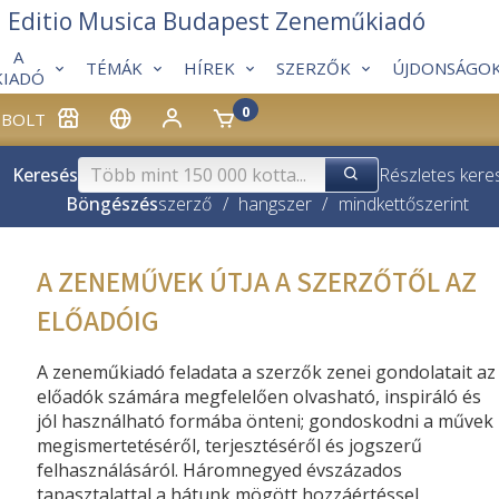
Editio Musica Budapest Zeneműkiadó
A
TÉMÁK
HÍREK
SZERZŐK
ÚJDONSÁGO
KIADÓ
0
BOLT
Keresés
Részletes kere
Böngészés
szerző
/
hangszer
/
mindkettő
szerint
A ZENEMŰVEK ÚTJA A SZERZŐTŐL AZ
ELŐADÓIG
A zeneműkiadó feladata a szerzők zenei gondolatait az
előadók számára megfelelően olvasható, inspiráló és
jól használható formába önteni; gondoskodni a művek
megismertetéséről, terjesztéséről és jogszerű
felhasználásáról. Háromnegyed évszázados
tapasztalattal a hátunk mögött hozzáértéssel,