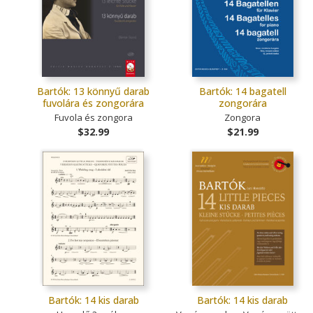
Bartók: 13 könnyű darab
Bartók: 14 bagatell
fuvolára és zongorára
zongorára
Fuvola és zongora
Zongora
$32.99
$21.99
Bartók: 14 kis darab
Bartók: 14 kis darab