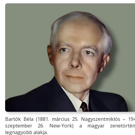
Bartók Béla (1881. március 25. Nagyszentmiklós
–
194
szeptember 26. New-York) a magyar zenetörtén
legnagyobb alakja.