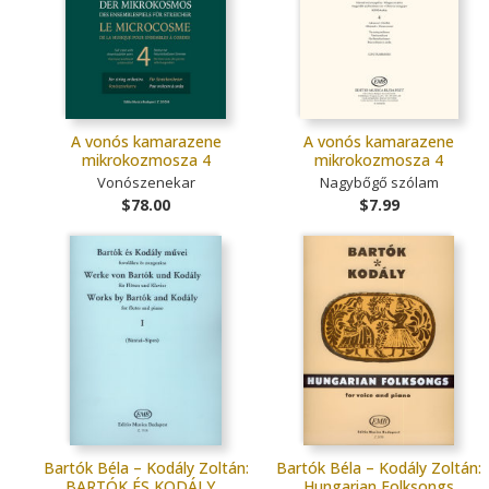
A vonós kamarazene
A vonós kamarazene
mikrokozmosza 4
mikrokozmosza 4
Vonószenekar
Nagybőgő szólam
$78.00
$7.99
Bartók Béla – Kodály Zoltán:
Bartók Béla – Kodály Zoltán:
BARTÓK ÉS KODÁLY…
Hungarian Folksongs