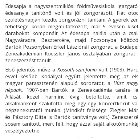
Édesapja a nagyszentmiklósi földművesiskola igazgatój
édesanyja tanítónő volt és jól zongorázott. Fiát ötöd
születésnapján kezdte zongorázni tanítani. A gyerek ze
tehetsége korán megmutatkozott, már 9 évesen kise
darabokat komponált. Az édesapa halála után a csal
Nagyváradra, Besztercére, majd Pozsonyba költözöt
Bartók Pozsonyban Erkel Lászlónál zongorát, a Budapes
Zeneakadémián Koessler János osztályában zongorát 
zeneszerzést tanult.
Első jelentős műve a
Kossuth-szimfónia
volt (1903). Há
évvel később Kodállyal együtt jelentette meg az els
magyar parasztzenén alapuló sorozatot, a
Húsz magy
népdal
t. 1907-ben Bartók a Zeneakadémia tanára let
Állását közel harminc évig betöltötte, amit cs
alkalmanként szakította meg egy-egy koncertkörút va
népzenekutatói munka. (Mindkét felesége: Ziegler Már
és Pásztory Ditta is Bartók tanítványa volt.) Zeneszerz
sosem tanított, mert félt, hogy azzal saját alkotómunká
veszélyeztetné.