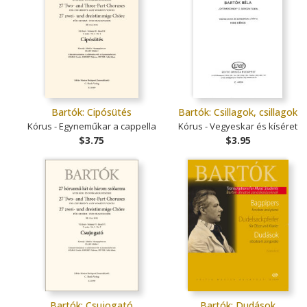
Bartók: Cipósütés
Bartók: Csillagok, csillagok
Kórus - Egyneműkar a cappella
Kórus - Vegyeskar és kíséret
$3.75
$3.95
Bartók: Csujogató
Bartók: Dudások