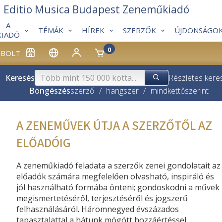
Editio Musica Budapest Zeneműkiadó
A
TÉMÁK
HÍREK
SZERZŐK
ÚJDONSÁGO
KIADÓ
0
BOLT
Keresés
Részletes kere
Böngészés
szerző
/
hangszer
/
mindkettő
szerint
A ZENEMŰVEK ÚTJA A SZERZŐTŐL AZ
ELŐADÓIG
A zeneműkiadó feladata a szerzők zenei gondolatait az
előadók számára megfelelően olvasható, inspiráló és
jól használható formába önteni; gondoskodni a művek
megismertetéséről, terjesztéséről és jogszerű
felhasználásáról. Háromnegyed évszázados
tapasztalattal a hátunk mögött hozzáértéssel,