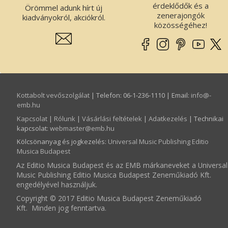
érdeklődők és a
Örömmel adunk hírt új
zenerajongók
kiadványokról, akciókról.
közösségéhez!
Kottabolt vevőszolgálat
| Telefon: 06-1-236-1110 | Email:
info­@­
emb.hu
Kapcsolat
|
Rólunk
|
Vásárlási feltételek
|
Adatkezelés
| Technikai
kapcsolat:
webmaster­@­emb.hu
Kölcsönanyag és jogkezelés
:
Universal Music Publishing Editio
Musica Budapest
Az Editio Musica Budapest és az EMB márkaneveket a Universal
Music Publishing Editio Musica Budapest Zeneműkiadó Kft.
engedélyével használjuk.
Copyright © 2017 Editio Musica Budapest Zeneműkiadó
Kft. Minden jog fenntartva.