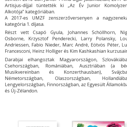
Artisjus-díjjal tüntették ki „Az Év Junior Komolyzen
Alkotója” kategóriában.
A 2017-es UMZF zenszerzőversenyen a nagyzeneka
kategória 1. díjasa.
Részt vett Csapó Gyula, Johannes Schöllhorn, Nig
Osborne, Krzysztof Penderecki, Larry Polansky, Lou
Andriessen, Fabio Nieder, Marc André, Eötvös Péter, L
Francesconi, Heinz Holliger és Kim Kashkashian kurzusai
Darabjai elhangoztak Magyarországon, Szlovákiába
Csehországban, Romániában, Ausztriában (a béc
Musikvereinban és Konzerthausban), Svájcba
Németországban, Olaszországban, Hollandiába
Lengyelországban, Finnországban, az Egyesült Államokb
és Új-Zélandon.