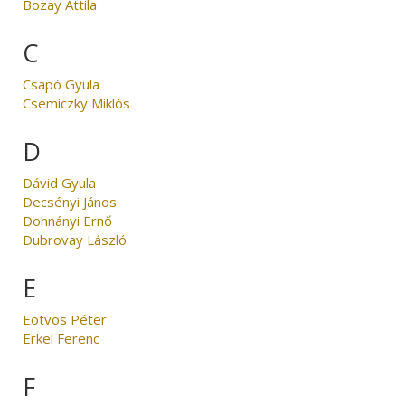
Bozay Attila
C
Csapó Gyula
Csemiczky Miklós
D
Dávid Gyula
Decsényi János
Dohnányi Ernő
Dubrovay László
E
Eötvös Péter
Erkel Ferenc
F