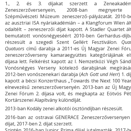
1., 2. és 3. díjakat szerzett a Zeneakadém
Zeneszerzőversenyein, 2008-ban megnyerte
Szépművészeti Múzeum zeneszerző-pályázatát. 2010-b
az ausztriai ISA nyáriakadémián – a Klangforum Wien ál
odaítélt – zeneszerzői díjat kapott. A Stadler Quartet ál
bemutatott vonósnégyeséért 2010-ben Gerhardus-díjb
részesült a szegedi Szent Gellért Fesztiválon.
Quat
Quatuors
című darabja a 2011-es Új Magyar Zenei Fór
zeneszerzőverseny kamaraegyüttes kategóriájának el
díjasa lett. Felkérést kapott az I. Nemzetközi Végh Sán
Vonósnégyes Verseny kötelező darabjának megírásár
2012-ben vonószenekari darabja (
Ach Gott und Herr
) 1. dí
kapott a bécsi Konzerthaus „Towards the Next 100 Year
elnevezésű zeneszerzőversenyén. 2013-ban az Új Magy
Zenei Fórum 2. díjasa volt, és megkapta az Eötvös Pét
Kortárszenei Alapítvány különdíját.
2013-ban Kodály zenei alkotói ösztöndíjban részesült.
2016-ban az ostravai GENERACE Zeneszerzőversenyen 
díjat, 2017-ben 2. díjat szerzett.
Szintén 2016-ban Junior Prima díjjal jutalmazták, 2017-