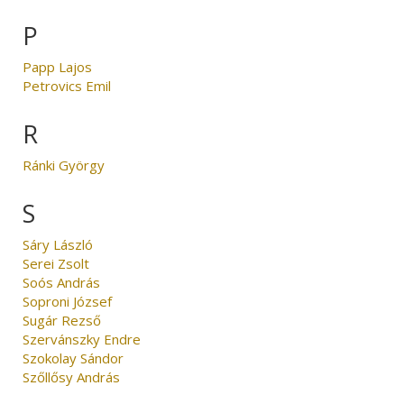
P
Papp Lajos
Petrovics Emil
R
Ránki György
S
Sáry László
Serei Zsolt
Soós András
Soproni József
Sugár Rezső
Szervánszky Endre
Szokolay Sándor
Szőllősy András