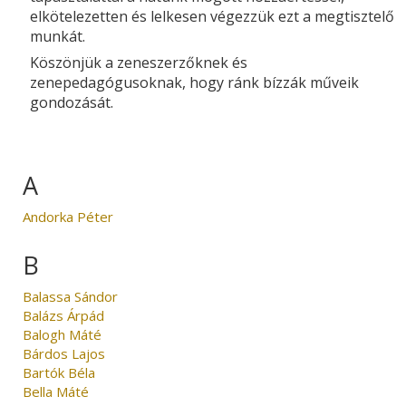
elkötelezetten és lelkesen végezzük ezt a megtisztelő
munkát.
Köszönjük a zeneszerzőknek és
zenepedagógusoknak, hogy ránk bízzák műveik
gondozását.
A
Andorka Péter
B
Balassa Sándor
Balázs Árpád
Balogh Máté
Bárdos Lajos
Bartók Béla
Bella Máté