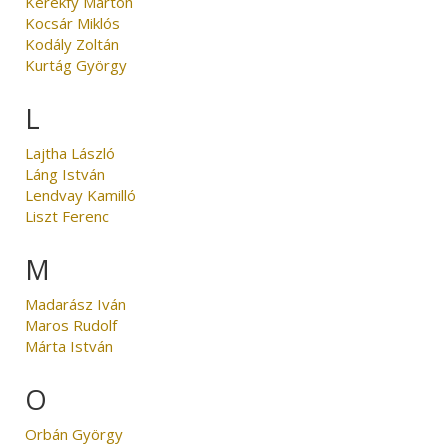
Kerékfy Márton
Kocsár Miklós
Kodály Zoltán
Kurtág György
L
Lajtha László
Láng István
Lendvay Kamilló
Liszt Ferenc
M
Madarász Iván
Maros Rudolf
Márta István
O
Orbán György