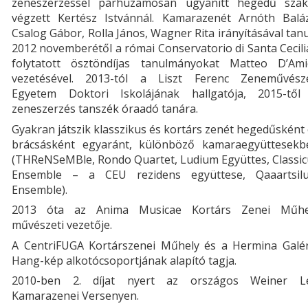
zeneszerzéssel párhuzamosan ugyanitt hegedű szak
végzett Kertész Istvánnál. Kamarazenét Arnóth Baláz
Csalog Gábor, Rolla János, Wagner Rita irányításával tanu
2012 novemberétől a római Conservatorio di Santa Cecil
folytatott ösztöndíjas tanulmányokat Matteo D’Ami
vezetésével. 2013-tól a Liszt Ferenc Zeneművésze
Egyetem Doktori Iskolájának hallgatója, 2015-től
zeneszerzés tanszék óraadó tanára.
Gyakran játszik klasszikus és kortárs zenét hegedűsként
brácsásként egyaránt, különböző kamaraegyüttesekb
(THReNSeMBle, Rondo Quartet, Ludium Együttes, Classic
Ensemble – a CEU rezidens együttese, Qaaartsilu
Ensemble).
2013 óta az Anima Musicae Kortárs Zenei Műhe
művészeti vezetője.
A CentriFUGA Kortárszenei Műhely és a Hermina Galér
Hang-kép alkotócsoportjának alapító tagja.
2010-ben 2. díjat nyert az országos Weiner L
Kamarazenei Versenyen.