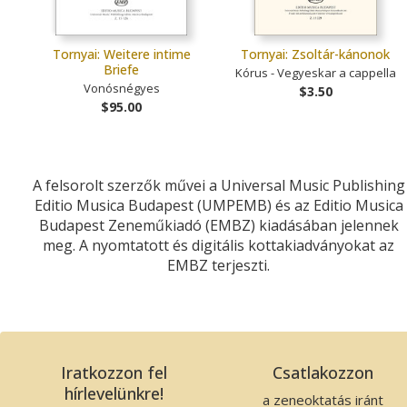
Tornyai: Weitere intime
Tornyai: Zsoltár-kánonok
Briefe
Kórus - Vegyeskar a cappella
Vonósnégyes
$3.50
$95.00
A felsorolt szerzők művei a Universal Music Publishing
Editio Musica Budapest (UMPEMB) és az Editio Musica
Budapest Zeneműkiadó (EMBZ) kiadásában jelennek
meg. A nyomtatott és digitális kottakiadványokat az
EMBZ terjeszti.
Iratkozzon fel
Csatlakozzon
hírlevelünkre!
a zeneoktatás iránt