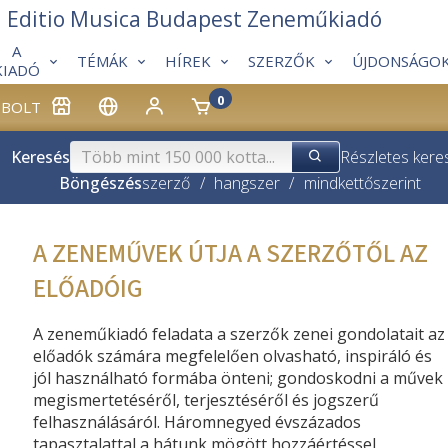
Editio Musica Budapest Zeneműkiadó
A
TÉMÁK
HÍREK
SZERZŐK
ÚJDONSÁGO
KIADÓ
0
BOLT
Keresés
Részletes kere
Böngészés
szerző
/
hangszer
/
mindkettő
szerint
A ZENEMŰVEK ÚTJA A SZERZŐTŐL AZ
ELŐADÓIG
A zeneműkiadó feladata a szerzők zenei gondolatait az
előadók számára megfelelően olvasható, inspiráló és
jól használható formába önteni; gondoskodni a művek
megismertetéséről, terjesztéséről és jogszerű
felhasználásáról. Háromnegyed évszázados
tapasztalattal a hátunk mögött hozzáértéssel,