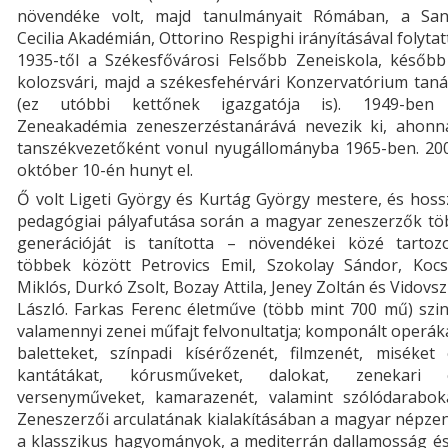
növendéke volt, majd tanulmányait Rómában, a San
Cecilia Akadémián, Ottorino Respighi irányításával folytat
1935-től a Székesfővárosi Felsőbb Zeneiskola, később
kolozsvári, majd a székesfehérvári Konzervatórium tan
(ez utóbbi kettőnek igazgatója is). 1949-ben
Zeneakadémia zeneszerzéstanárává nevezik ki, ahonn
tanszékvezetőként vonul nyugállományba 1965-ben. 200
október 10-én hunyt el.
Ő volt Ligeti György és Kurtág György mestere, és hos
pedagógiai pályafutása során a magyar zeneszerzők tö
generációját is tanította – növendékei közé tartozo
többek között Petrovics Emil, Szokolay Sándor, Kocs
Miklós, Durkó Zsolt, Bozay Attila, Jeney Zoltán és Vidovs
László. Farkas Ferenc életműve (több mint 700 mű) szi
valamennyi zenei műfajt felvonultatja; komponált operák
baletteket, színpadi kísérőzenét, filmzenét, miséket 
kantátákat, kórusműveket, dalokat, zenekari 
versenyműveket, kamarazenét, valamint szólódaraboka
Zeneszerzői arculatának kialakításában a magyar népze
a klasszikus hagyományok, a mediterrán dallamosság és