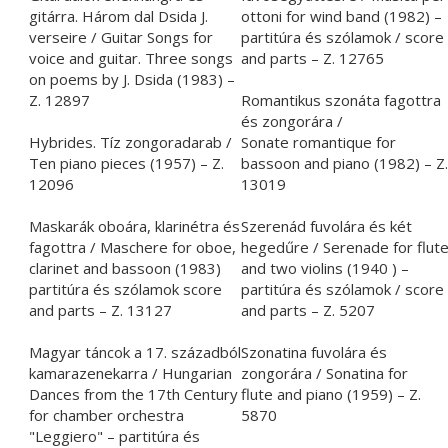
gitárra. Három dal Dsida J.
ottoni for wind band (1982) –
verseire / Guitar Songs for
partitúra és szólamok / score
voice and guitar. Three songs
and parts – Z. 12765
on poems by J. Dsida (1983) –
Z. 12897
Romantikus szonáta fagottra
és zongorára /
Hybrides. Tíz zongoradarab /
Sonate romantique for
Ten piano pieces (1957) – Z.
bassoon and piano (1982) – Z.
12096
13019
Maskarák oboára, klarinétra és
Szerenád fuvolára és két
fagottra / Maschere for oboe,
hegedűre / Serenade for flut
clarinet and bassoon (1983)
and two violins (1940 ) –
partitúra és szólamok score
partitúra és szólamok / score
and parts – Z. 13127
and parts – Z. 5207
Magyar táncok a 17. századból
Szonatina fuvolára és
kamarazenekarra / Hungarian
zongorára / Sonatina for
Dances from the 17th Century
flute and piano (1959) – Z.
for chamber orchestra
5870
"Leggiero" – partitúra és