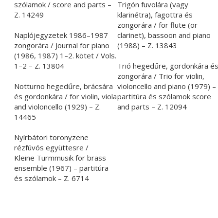
szólamok / score and parts –
Trigón fuvolára (vagy
Z. 14249
klarinétra), fagottra és
zongorára / for flute (or
Naplójegyzetek 1986–1987
clarinet), bassoon and piano
zongorára / Journal for piano
(1988) – Z. 13843
(1986, 1987) 1–2. kötet / Vols.
1–2 – Z. 13804
Trió hegedűre, gordonkára é
zongorára / Trio for violin,
Notturno hegedűre, brácsára
violoncello and piano (1979) –
és gordonkára / for violin, viola
partitúra és szólamok score
and violoncello (1929) – Z.
and parts – Z. 12094
14465
Nyírbátori toronyzene
rézfúvós együttesre /
Kleine Turmmusik for brass
ensemble (1967) – partitúra
és szólamok – Z. 6714