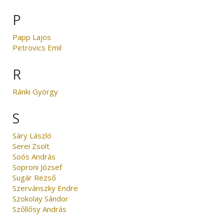
P
Papp Lajos
Petrovics Emil
R
Ránki György
S
Sáry László
Serei Zsolt
Soós András
Soproni József
Sugár Rezső
Szervánszky Endre
Szokolay Sándor
Szőllősy András