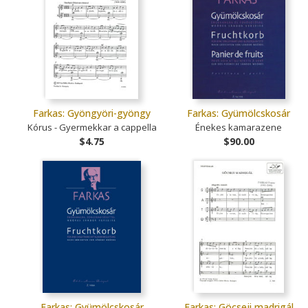
Farkas: Gyöngyöri-gyöngy
Farkas: Gyümölcskosár
Kórus - Gyermekkar a cappella
Énekes kamarazene
$4.75
$90.00
Farkas: Gyümölcskosár
Farkas: Göcseji madrigál