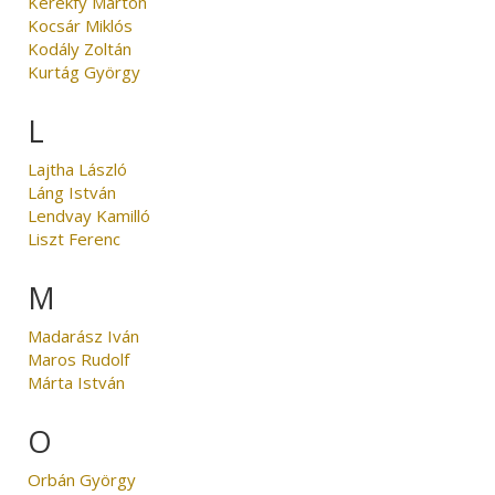
Kerékfy Márton
Kocsár Miklós
Kodály Zoltán
Kurtág György
L
Lajtha László
Láng István
Lendvay Kamilló
Liszt Ferenc
M
Madarász Iván
Maros Rudolf
Márta István
O
Orbán György