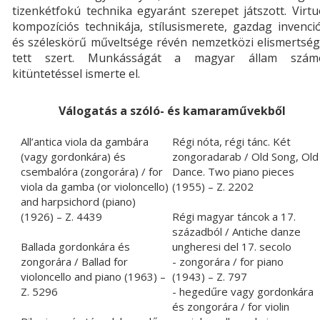
tizenkétfokú technika egyaránt szerepet játszott. Virt
kompozíciós technikája, stílusismerete, gazdag invenci
és széleskörű műveltsége révén nemzetközi elismertség
tett szert. Munkásságát a magyar állam szám
kitüntetéssel ismerte el.
Válogatás a szóló- és kamaraművekből
All’antica viola da gambára
Régi nóta, régi tánc. Két
(vagy gordonkára) és
zongoradarab / Old Song, Old
csembalóra (zongorára) / for
Dance. Two piano pieces
viola da gamba (or violoncello)
(1955) – Z. 2202
and harpsichord (piano)
(1926) – Z. 4439
Régi magyar táncok a 17.
századból / Antiche danze
Ballada gordonkára és
ungheresi del 17. secolo
zongorára / Ballad for
- zongorára / for piano
violoncello and piano (1963) –
(1943) – Z. 797
Z. 5296
- hegedűre vagy gordonkára
és zongorára / for violin