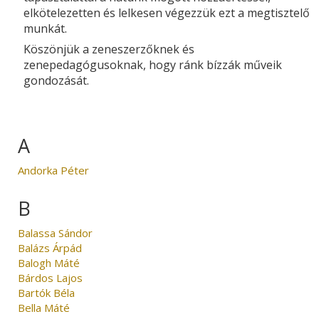
elkötelezetten és lelkesen végezzük ezt a megtisztelő
munkát.
Köszönjük a zeneszerzőknek és
zenepedagógusoknak, hogy ránk bízzák műveik
gondozását.
A
Andorka Péter
B
Balassa Sándor
Balázs Árpád
Balogh Máté
Bárdos Lajos
Bartók Béla
Bella Máté