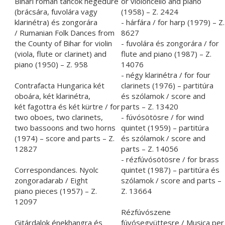
Bihari román táncok hegedűre
or violoncello and piano
(brácsára, fuvolára vagy
(1958) – Z. 2424
klarinétra) és zongorára
- hárfára / for harp (1979) – Z.
/ Rumanian Folk Dances from
8627
the County of Bihar for violin
- fuvolára és zongorára / for
(viola, flute or clarinet) and
flute and piano (1987) – Z.
piano (1950) – Z. 958
14076
- négy klarinétra / for four
Contrafacta Hungarica két
clarinets (1976) – partitúra
oboára, két klarinétra,
és szólamok / score and
két fagottra és két kürtre / for
parts – Z. 13420
two oboes, two clarinets,
- fúvósötösre / for wind
two bassoons and two horns
quintet (1959) – partitúra
(1974) – score and parts – Z.
és szólamok / score and
12827
parts – Z. 14056
- rézfúvósötösre / for brass
Correspondances. Nyolc
quintet (1987) – partitúra és
zongoradarab / Eight
szólamok / score and parts –
piano pieces (1957) – Z.
Z. 13664
12097
Rézfúvószene
Gitárdalok énekhangra és
fúvósegyüttesre / Musica per