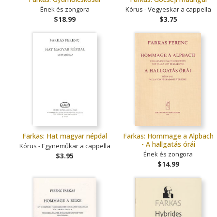
Ének és zongora
Kórus - Vegyeskar a cappella
$18.99
$3.75
Farkas: Hat magyar népdal
Farkas: Hommage a Alpbach
- A hallgatás órái
Kórus - Egyneműkar a cappella
Ének és zongora
$3.95
$14.99