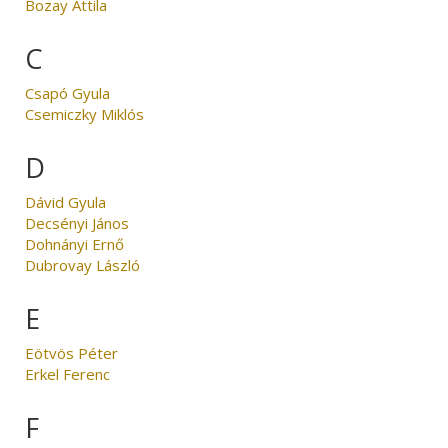
Bozay Attila
C
Csapó Gyula
Csemiczky Miklós
D
Dávid Gyula
Decsényi János
Dohnányi Ernő
Dubrovay László
E
Eötvös Péter
Erkel Ferenc
F