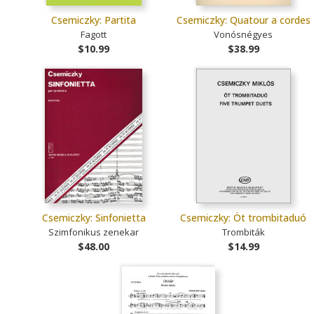
Csemiczky: Partita
Csemiczky: Quatour a cordes
Fagott
Vonósnégyes
$10.99
$38.99
Csemiczky: Sinfonietta
Csemiczky: Öt trombitaduó
Szimfonikus zenekar
Trombiták
$48.00
$14.99