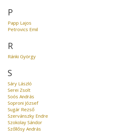
P
Papp Lajos
Petrovics Emil
R
Ránki György
S
Sáry László
Serei Zsolt
Soós András
Soproni József
Sugár Rezső
Szervánszky Endre
Szokolay Sándor
Szőllősy András