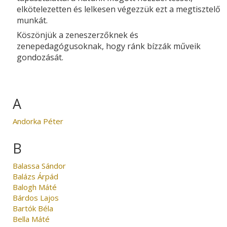
elkötelezetten és lelkesen végezzük ezt a megtisztelő
munkát.
Köszönjük a zeneszerzőknek és
zenepedagógusoknak, hogy ránk bízzák műveik
gondozását.
A
Andorka Péter
B
Balassa Sándor
Balázs Árpád
Balogh Máté
Bárdos Lajos
Bartók Béla
Bella Máté