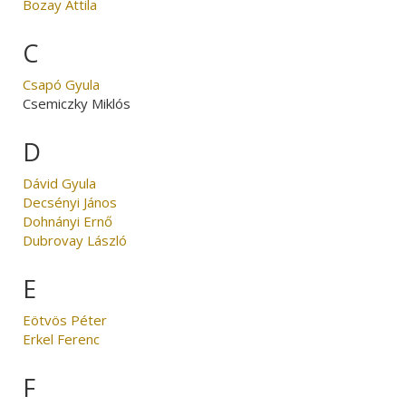
Bozay Attila
C
Csapó Gyula
Csemiczky Miklós
D
Dávid Gyula
Decsényi János
Dohnányi Ernő
Dubrovay László
E
Eötvös Péter
Erkel Ferenc
F