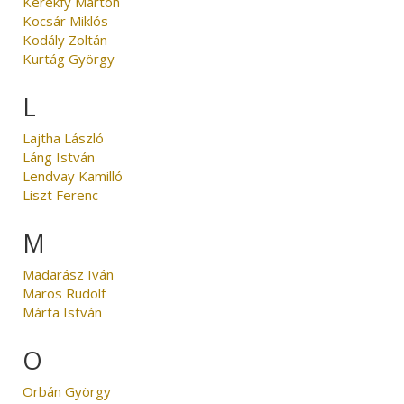
Kerékfy Márton
Kocsár Miklós
Kodály Zoltán
Kurtág György
L
Lajtha László
Láng István
Lendvay Kamilló
Liszt Ferenc
M
Madarász Iván
Maros Rudolf
Márta István
O
Orbán György