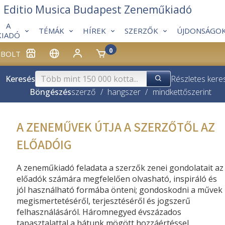
Editio Musica Budapest Zeneműkiadó
A
TÉMÁK
HÍREK
SZERZŐK
ÚJDONSÁGO
KIADÓ
0
BOLT
Keresés
Részletes kere
Böngészés
szerző
/
hangszer
/
mindkettő
szerint
A ZENEMŰVEK ÚTJA A SZERZŐTŐL AZ
ELŐADÓIG
A zeneműkiadó feladata a szerzők zenei gondolatait az
előadók számára megfelelően olvasható, inspiráló és
jól használható formába önteni; gondoskodni a művek
megismertetéséről, terjesztéséről és jogszerű
felhasználásáról. Háromnegyed évszázados
tapasztalattal a hátunk mögött hozzáértéssel,