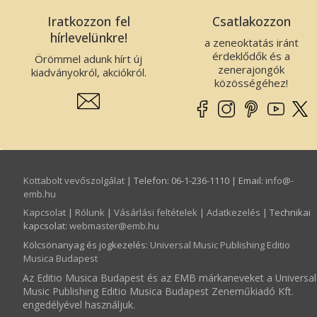
Iratkozzon fel
Csatlakozzon
hírlevelünkre!
a zeneoktatás iránt
érdeklődők és a
Örömmel adunk hírt új
zenerajongók
kiadványokról, akciókról.
közösségéhez!
Kottabolt vevőszolgálat
| Telefon: 06-1-236-1110 | Email:
info­@­
emb.hu
Kapcsolat
|
Rólunk
|
Vásárlási feltételek
|
Adatkezelés
| Technikai
kapcsolat:
webmaster­@­emb.hu
Kölcsönanyag és jogkezelés
:
Universal Music Publishing Editio
Musica Budapest
Az Editio Musica Budapest és az EMB márkaneveket a Universal
Music Publishing Editio Musica Budapest Zeneműkiadó Kft.
engedélyével használjuk.