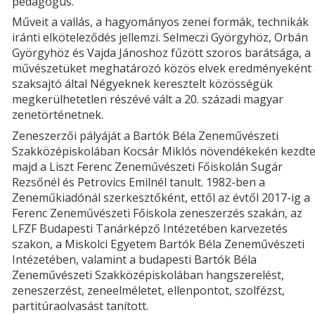
pedagógus.
Műveit a vallás, a hagyományos zenei formák, technikák
iránti elköteleződés jellemzi. Selmeczi Györgyhöz, Orbán
Györgyhöz és Vajda Jánoshoz fűzött szoros barátsága, a
művészetüket meghatározó közös elvek eredményeként 
szaksajtó által Négyeknek keresztelt közösségük
megkerülhetetlen részévé vált a 20. századi magyar
zenetörténetnek.
Zeneszerzői pályáját a Bartók Béla Zeneművészeti
Szakközépiskolában Kocsár Miklós növendékekén kezdte
majd a Liszt Ferenc Zeneművészeti Főiskolán Sugár
Rezsőnél és Petrovics Emilnél tanult. 1982-ben a
Zeneműkiadónál szerkesztőként, ettől az évtől 2017-ig a
Ferenc Zeneművészeti Főiskola zeneszerzés szakán, az
LFZF Budapesti Tanárképző Intézetében karvezetés
szakon, a Miskolci Egyetem Bartók Béla Zeneművészeti
Intézetében, valamint a budapesti Bartók Béla
Zeneművészeti Szakközépiskolában hangszerelést,
zeneszerzést, zeneelméletet, ellenpontot, szolfézst,
partitúraolvasást tanított.