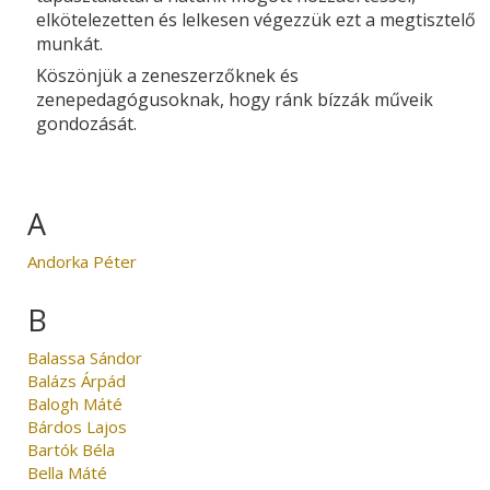
elkötelezetten és lelkesen végezzük ezt a megtisztelő
munkát.
Köszönjük a zeneszerzőknek és
zenepedagógusoknak, hogy ránk bízzák műveik
gondozását.
A
Andorka Péter
B
Balassa Sándor
Balázs Árpád
Balogh Máté
Bárdos Lajos
Bartók Béla
Bella Máté