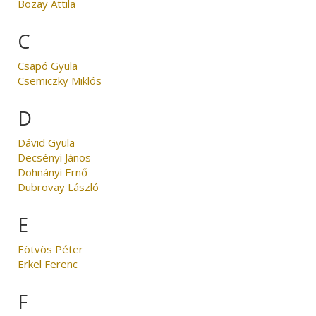
Bozay Attila
C
Csapó Gyula
Csemiczky Miklós
D
Dávid Gyula
Decsényi János
Dohnányi Ernő
Dubrovay László
E
Eötvös Péter
Erkel Ferenc
F