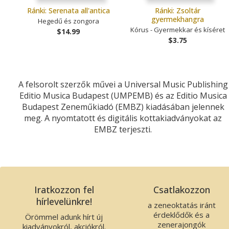
Ránki: Serenata all'antica
Ránki: Zsoltár
gyermekhangra
Hegedű és zongora
Kórus - Gyermekkar és kíséret
$14.99
$3.75
A felsorolt szerzők művei a Universal Music Publishing
Editio Musica Budapest (UMPEMB) és az Editio Musica
Budapest Zeneműkiadó (EMBZ) kiadásában jelennek
meg. A nyomtatott és digitális kottakiadványokat az
EMBZ terjeszti.
Iratkozzon fel
Csatlakozzon
hírlevelünkre!
a zeneoktatás iránt
érdeklődők és a
Örömmel adunk hírt új
zenerajongók
kiadványokról, akciókról.