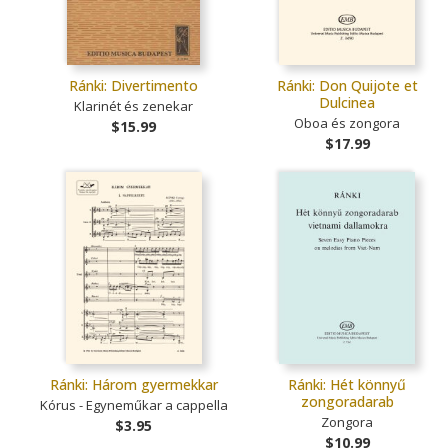
Ránki: Divertimento
Ránki: Don Quijote et
Dulcinea
Klarinét és zenekar
Oboa és zongora
$15.99
$17.99
Ránki: Három gyermekkar
Ránki: Hét könnyű
zongoradarab
Kórus - Egyneműkar a cappella
Zongora
$3.95
$10.99