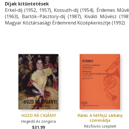
Díjak kitüntetések
Erkel-díj (1952, 1957), Kossuth-díj (1954), Érdemes Műv
(1963), Bartók–Pásztory-díj (1987), Kiváló Művész (198
Magyar Köztársasági Érdemrend Középkeresztje (1992)
HÚZD RÁ CIGÁNY!
Ránki: A hétfejű sárkány
szerenádja
Hegedű és zongora
Rézfúvós szeptett
$31.99