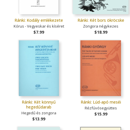
Ránki: Kodály emlékezete
Ránki: Két bors ökröcske
Kórus - Vegyeskar és kíséret
Zongora négykezes
$7.99
$18.99
Ránki: Két könnyű
Ránki: Lúd-apó meséi
hegedűdarab
Rézfúvósegyüttes
Hegedű és zongora
$15.99
$13.99