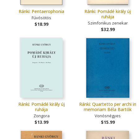
Ránki: Pentaerophonia
Ránki: Pomádé király új
ruhája
Fúvósötös
Szimfonikus zenekar
$18.99
$32.99
Ránki: Pomádé király új
Ránki: Quartetto per archi in
ruhája
memoriam Béla Bartók
Zongora
Vonósnégyes
$13.99
$15.99