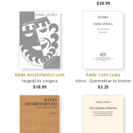
$38.99
Ránki: Arisztofanész-szvit
Ránki: Csóri csuka
Hegedű és zongora
Kórus - Gyermekkar és kíséret
$18.99
$3.25