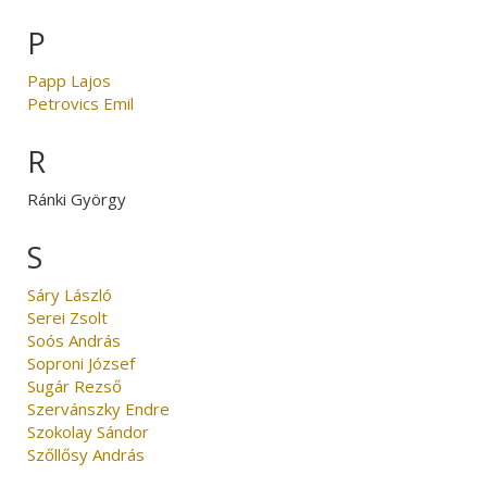
P
Papp Lajos
Petrovics Emil
R
Ránki György
S
Sáry László
Serei Zsolt
Soós András
Soproni József
Sugár Rezső
Szervánszky Endre
Szokolay Sándor
Szőllősy András