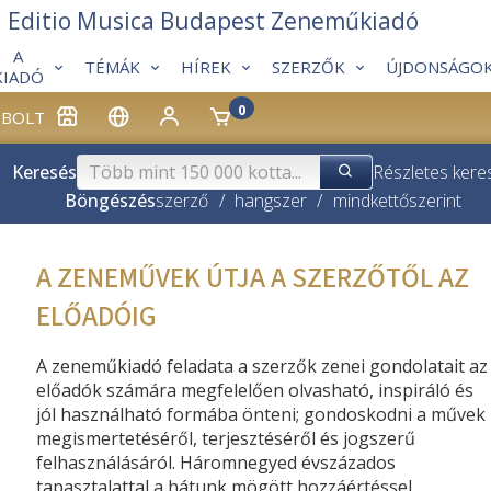
Editio Musica Budapest Zeneműkiadó
A
TÉMÁK
HÍREK
SZERZŐK
ÚJDONSÁGO
KIADÓ
0
BOLT
Keresés
Részletes kere
Böngészés
szerző
/
hangszer
/
mindkettő
szerint
A ZENEMŰVEK ÚTJA A SZERZŐTŐL AZ
ELŐADÓIG
A zeneműkiadó feladata a szerzők zenei gondolatait az
előadók számára megfelelően olvasható, inspiráló és
jól használható formába önteni; gondoskodni a művek
megismertetéséről, terjesztéséről és jogszerű
felhasználásáról. Háromnegyed évszázados
tapasztalattal a hátunk mögött hozzáértéssel,