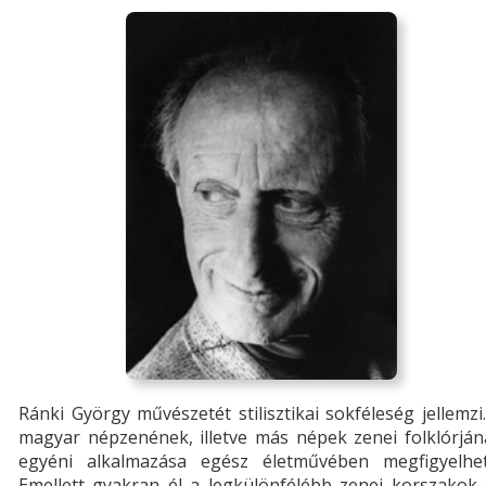
Ránki György művészetét stilisztikai sokféleség jellemzi
magyar népzenének, illetve más népek zenei folklórján
egyéni alkalmazása egész életművében megfigyelhet
Emellett gyakran él a legkülönfélébb zenei korszakok 