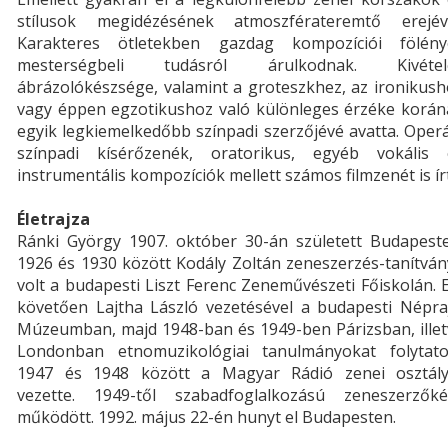
stílusok megidézésének atmoszférateremtő erejéve
Karakteres ötletekben gazdag kompozíciói fölény
mesterségbeli tudásról árulkodnak. Kivétel
ábrázolókészsége, valamint a groteszkhez, az ironikus
vagy éppen egzotikushoz való különleges érzéke korán
egyik legkiemelkedőbb színpadi szerzőjévé avatta. Oper
színpadi kísérőzenék, oratorikus, egyéb vokális 
instrumentális kompozíciók mellett számos filmzenét is írt
Életrajza
Ránki György 1907. október 30-án született Budapeste
1926 és 1930 között Kodály Zoltán zeneszerzés-tanítvá
volt a budapesti Liszt Ferenc Zeneművészeti Főiskolán. 
követően Lajtha László vezetésével a budapesti Népraj
Múzeumban, majd 1948-ban és 1949-ben Párizsban, illet
Londonban etnomuzikológiai tanulmányokat folytatot
1947 és 1948 között a Magyar Rádió zenei osztály
vezette. 1949-től szabadfoglalkozású zeneszerzőké
működött. 1992. május 22-én hunyt el Budapesten.