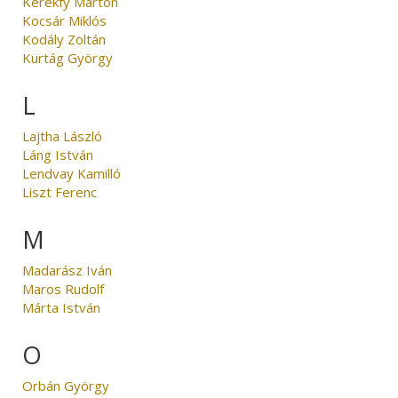
Kerékfy Márton
Kocsár Miklós
Kodály Zoltán
Kurtág György
L
Lajtha László
Láng István
Lendvay Kamilló
Liszt Ferenc
M
Madarász Iván
Maros Rudolf
Márta István
O
Orbán György