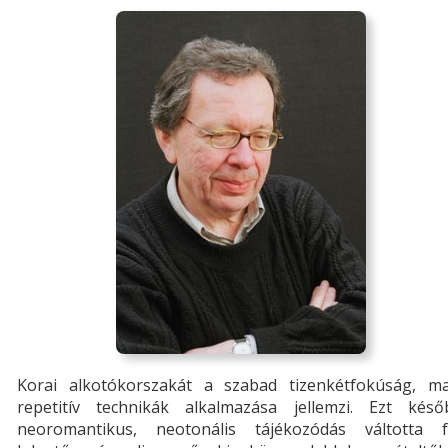
Korai alkotókorszakát a szabad tizenkétfokúság, ma
repetitív technikák alkalmazása jellemzi. Ezt késő
neoromantikus, neotonális tájékozódás váltotta fe