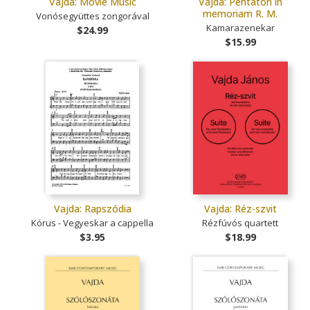
Vajda: Movie Music
Vajda: Pentaton in
memoriam R. M.
Vonósegyüttes zongorával
Kamarazenekar
$24.99
$15.99
Vajda: Rapszódia
Vajda: Réz-szvit
Kórus - Vegyeskar a cappella
Rézfúvós quartett
$3.95
$18.99