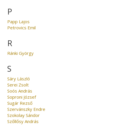
P
Papp Lajos
Petrovics Emil
R
Ránki György
S
Sáry László
Serei Zsolt
Soós András
Soproni József
Sugár Rezső
Szervánszky Endre
Szokolay Sándor
Szőllősy András