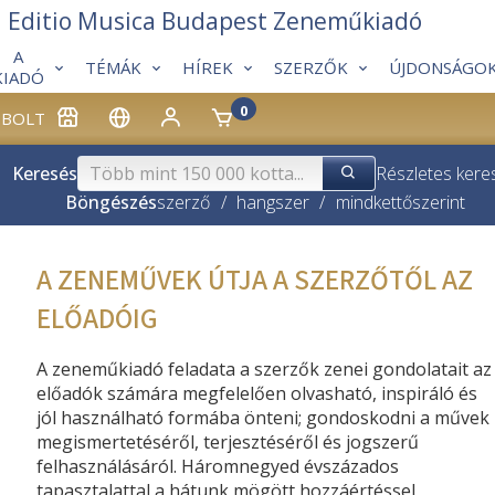
Editio Musica Budapest Zeneműkiadó
A
TÉMÁK
HÍREK
SZERZŐK
ÚJDONSÁGO
KIADÓ
0
BOLT
Keresés
Részletes kere
Böngészés
szerző
/
hangszer
/
mindkettő
szerint
A ZENEMŰVEK ÚTJA A SZERZŐTŐL AZ
ELŐADÓIG
A zeneműkiadó feladata a szerzők zenei gondolatait az
előadók számára megfelelően olvasható, inspiráló és
jól használható formába önteni; gondoskodni a művek
megismertetéséről, terjesztéséről és jogszerű
felhasználásáról. Háromnegyed évszázados
tapasztalattal a hátunk mögött hozzáértéssel,