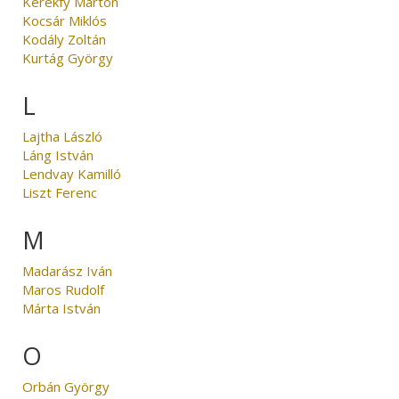
Kerékfy Márton
Kocsár Miklós
Kodály Zoltán
Kurtág György
L
Lajtha László
Láng István
Lendvay Kamilló
Liszt Ferenc
M
Madarász Iván
Maros Rudolf
Márta István
O
Orbán György