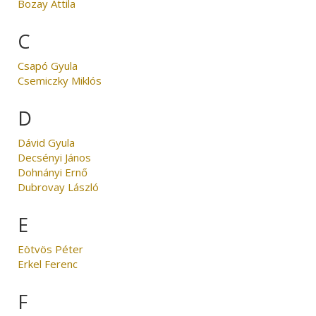
Bozay Attila
C
Csapó Gyula
Csemiczky Miklós
D
Dávid Gyula
Decsényi János
Dohnányi Ernő
Dubrovay László
E
Eötvös Péter
Erkel Ferenc
F