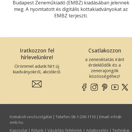
Budapest Zeneműkiadó (EMBZ) kiadásában jelennek
meg. A nyomtatott és digitális kottakiadványokat az
EMBZ terjeszti.
Iratkozzon fel
Csatlakozzon
hírlevelünkre!
a zeneoktatás iránt
érdeklődők és a
Örömmel adunk hírt új
zenerajongók
kiadványokról, akciókról.
közösségéhez!
Kottabolt vevőszolgálat
| Telefon: 06-1-236-1110 | Email:
info­@­
emb.hu
Kapcsolat
|
Rólunk
|
Vásárlási feltételek
|
Adatkezelés
| Technikai