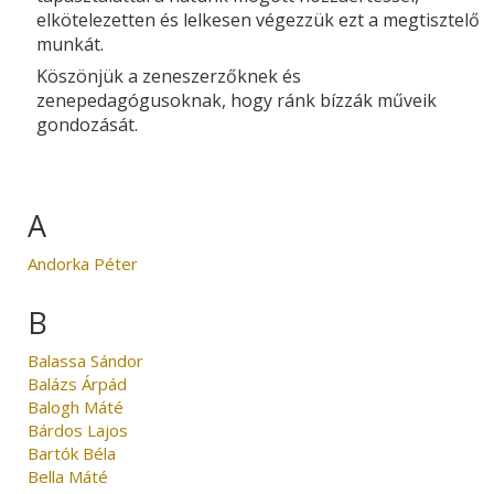
elkötelezetten és lelkesen végezzük ezt a megtisztelő
munkát.
Köszönjük a zeneszerzőknek és
zenepedagógusoknak, hogy ránk bízzák műveik
gondozását.
A
Andorka Péter
B
Balassa Sándor
Balázs Árpád
Balogh Máté
Bárdos Lajos
Bartók Béla
Bella Máté