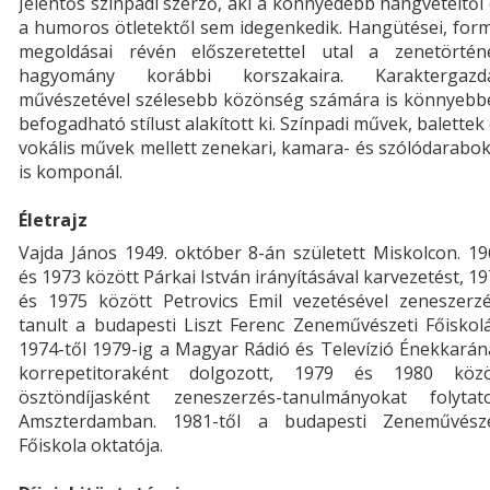
Jelentős színpadi szerző, aki a könnyedebb hangvételtől
a humoros ötletektől sem idegenkedik. Hangütései, for
megoldásai révén előszeretettel utal a zenetörténe
hagyomány korábbi korszakaira. Karaktergazd
művészetével szélesebb közönség számára is könnyebb
befogadható stílust alakított ki. Színpadi művek, balettek
vokális művek mellett zenekari, kamara- és szólódarabo
is komponál.
Életrajz
Vajda János 1949. október 8-án született Miskolcon. 1
és 1973 között Párkai István irányításával karvezetést, 1
és 1975 között Petrovics Emil vezetésével zeneszerzé
tanult a budapesti Liszt Ferenc Zeneművészeti Főiskol
1974-től 1979-ig a Magyar Rádió és Televízió Énekkará
korrepetitoraként dolgozott, 1979 és 1980 közö
ösztöndíjasként zeneszerzés-tanulmányokat folytato
Amszterdamban. 1981-től a budapesti Zeneművésze
Főiskola oktatója.